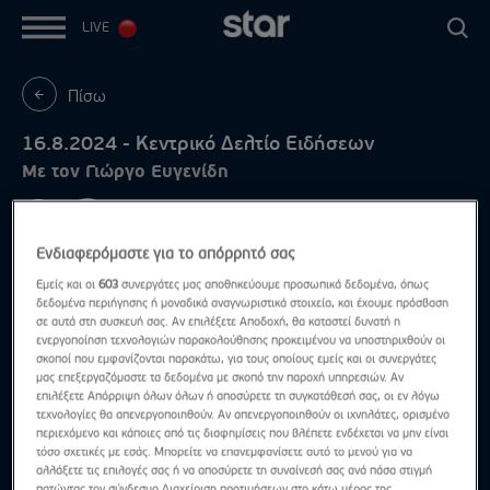
LIVE
Πίσω
16.8.2024 - Κεντρικό Δελτίο Ειδήσεων
Με τον Γιώργο Ευγενίδη
Ενδιαφερόμαστε για το απόρρητό σας
Εμείς και οι
603
συνεργάτες μας αποθηκεύουμε προσωπικά δεδομένα, όπως
δεδομένα περιήγησης ή μοναδικά αναγνωριστικά στοιχεία, και έχουμε πρόσβαση
σε αυτά στη συσκευή σας. Αν επιλέξετε Αποδοχή, θα καταστεί δυνατή η
ενεργοποίηση τεχνολογιών παρακολούθησης προκειμένου να υποστηριχθούν οι
σκοποί που εμφανίζονται παρακάτω, για τους οποίους εμείς και οι συνεργάτες
μας επεξεργαζόμαστε τα δεδομένα με σκοπό την παροχή υπηρεσιών. Αν
επιλέξετε Απόρριψη όλων όλων ή αποσύρετε τη συγκατάθεσή σας, οι εν λόγω
τεχνολογίες θα απενεργοποιηθούν. Αν απενεργοποιηθούν οι ιχνηλάτες, ορισμένο
περιεχόμενο και κάποιες από τις διαφημίσεις που βλέπετε ενδέχεται να μην είναι
τόσο σχετικές με εσάς. Μπορείτε να επανεμφανίσετε αυτό το μενού για να
αλλάξετε τις επιλογές σας ή να αποσύρετε τη συναίνεσή σας ανά πάσα στιγμή
πατώντας τον σύνδεσμο Διαχείριση προτιμήσεων στο κάτω μέρος της