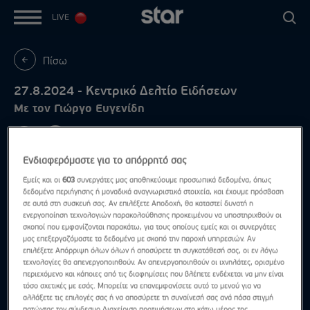
LIVE
Πίσω
27.8.2024 - Κεντρικό Δελτίο Ειδήσεων
Με τον Γιώργο Ευγενίδη
Ενδιαφερόμαστε για το απόρρητό σας
Εμείς και οι
603
συνεργάτες μας αποθηκεύουμε προσωπικά δεδομένα, όπως
δεδομένα περιήγησης ή μοναδικά αναγνωριστικά στοιχεία, και έχουμε πρόσβαση
σε αυτά στη συσκευή σας. Αν επιλέξετε Αποδοχή, θα καταστεί δυνατή η
ενεργοποίηση τεχνολογιών παρακολούθησης προκειμένου να υποστηριχθούν οι
σκοποί που εμφανίζονται παρακάτω, για τους οποίους εμείς και οι συνεργάτες
μας επεξεργαζόμαστε τα δεδομένα με σκοπό την παροχή υπηρεσιών. Αν
επιλέξετε Απόρριψη όλων όλων ή αποσύρετε τη συγκατάθεσή σας, οι εν λόγω
τεχνολογίες θα απενεργοποιηθούν. Αν απενεργοποιηθούν οι ιχνηλάτες, ορισμένο
περιεχόμενο και κάποιες από τις διαφημίσεις που βλέπετε ενδέχεται να μην είναι
τόσο σχετικές με εσάς. Μπορείτε να επανεμφανίσετε αυτό το μενού για να
αλλάξετε τις επιλογές σας ή να αποσύρετε τη συναίνεσή σας ανά πάσα στιγμή
πατώντας τον σύνδεσμο Διαχείριση προτιμήσεων στο κάτω μέρος της