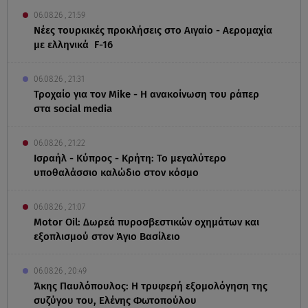
06.08.26 , 21:59
Νέες τουρκικές προκλήσεις στο Αιγαίο - Αερομαχία
με ελληνικά F-16
06.08.26 , 21:31
Τροχαίο για τον Mike - Η ανακοίνωση του ράπερ
στα social media
06.08.26 , 21:22
Ισραήλ - Κύπρος - Κρήτη: Το μεγαλύτερο
υποθαλάσσιο καλώδιο στον κόσμο
06.08.26 , 21:07
Motor Oil: Δωρεά πυροσβεστικών οχημάτων και
εξοπλισμού στον Άγιο Βασίλειο
06.08.26 , 20:49
Άκης Παυλόπουλος: Η τρυφερή εξομολόγηση της
συζύγου του, Ελένης Φωτοπούλου