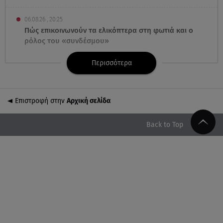
06.08.26 , 20:25
Πώς επικοινωνούν τα ελικόπτερα στη φωτιά και ο
ρόλος του «συνδέσμου»
Περισσότερα
06.08.26 , 20:16
Αθηνά Οικονομάκου από την Μπόρα Μπόρα:
«Έσκασε όλη η κούραση του χειμώνα»
Επιστροφή στην
Αρχική σελίδα
06.08.26 , 20:04
Σαμοθράκη: Συγκλονιστική διάσωση 15χρονης από
Back to Top
δύσβατο φαράγγι
06.08.26 , 19:44
Πότε δεν επιβάλλεται φόρος κληρονομιάς σε
τραπεζικές καταθέσεις
06.08.26 , 19:17
Κυψέλη: «Βιώνουμε βαθιά οδύνη» - Τι λέει η