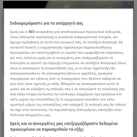
Ενδιαφερόμαστε για το απόρρητό σας
Εμείς και οι
603
συνεργάτες μας αποθηκεύουμε προσωπικά δεδομένα,
όπως δεδομένα περιήγησης ή μοναδικά αναγνωριστικά στοιχεία, και
έχουμε πρόσβαση σε αυτά στη συσκευή σας. Αν επιλέξετε Αποδοχή, θα
καταστεί δυνατή η ενεργοποίηση τεχνολογιών παρακολούθησης
προκειμένου να υποστηριχθούν οι σκοποί που εμφανίζονται παρακάτω,
για τους οποίους εμείς και οι συνεργάτες μας επεξεργαζόμαστε τα
δεδομένα με σκοπό την παροχή υπηρεσιών. Αν επιλέξετε Απόρριψη όλων
όλων ή αποσύρετε τη συγκατάθεσή σας, οι εν λόγω τεχνολογίες θα
απενεργοποιηθούν. Αν απενεργοποιηθούν οι ιχνηλάτες, ορισμένο
περιεχόμενο και κάποιες από τις διαφημίσεις που βλέπετε ενδέχεται να
24.04.24, 18:23
μην είναι τόσο σχετικές με εσάς. Μπορείτε να επανεμφανίσετε αυτό το
Λήγει στις 30/4 η προθεσμία για
μενού για να αλλάξετε τις επιλογές σας ή να αποσύρετε τη συναίνεσή σας
διασύνδεση POS - ταμειακών μηχανών
ανά πάσα στιγμή πατώντας τον σύνδεσμο Διαχείριση προτιμήσεων στο
κάτω μέρος της ιστοσελίδας [ή το αιωρούμενο εικονίδιο στο κάτω
αριστερό μέρος της ιστοσελίδας, εάν υπάρχει]. Οι επιλογές σας θα τεθούν
σε ισχύ στον Ιστότοπος. Για περισσότερες λεπτομέρειες ανατρέξτε στην
Πολιτική Απορρήτου μας.
Εμείς και οι συνεργάτες μας επεξεργαζόμαστε δεδομένα
προκειμένου να παρασχεθούν τα εξής: