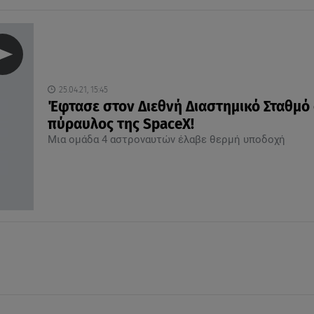
25.04.21, 15:45
Έφτασε στον Διεθνή Διαστημικό Σταθμό
πύραυλος της SpaceX!
Μια ομάδα 4 αστροναυτών έλαβε θερμή υποδοχή