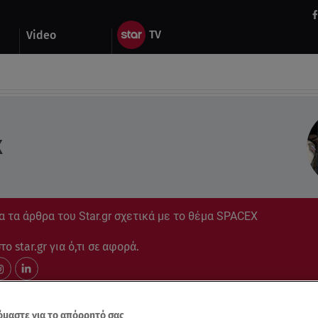
Video
X
 τα άρθρα του Star.gr σχετικά με το θέμα SPACEX
ο star.gr για ό,τι σε αφορά.
μαστε για το απόρρητό σας