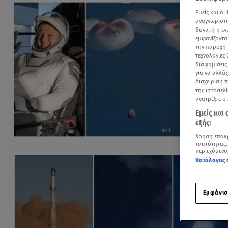
Εμείς και οι
αναγνωριστι
δυνατή η ε
εμφανίζοντα
την παροχή 
τεχνολογίες
διαφημίσεις
για να αλλά
Διαχείριση 
της ιστοσελί
ανατρέξτε σ
Εμείς και
εξής:
Χρήση επακ
ταυτότητας.
περιεχόμενο
Κατάλογος 
Εμφάνισ