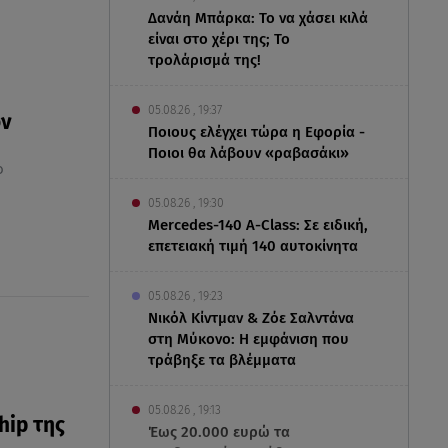
Δανάη Μπάρκα: Το να χάσει κιλά
είναι στο χέρι της; Το
τρολάρισμά της!
05.08.26 , 19:37
ον
Ποιους ελέγχει τώρα η Εφορία -
Ποιοι θα λάβουν «ραβασάκι»
ο
05.08.26 , 19:30
Mercedes-140 A-Class: Σε ειδική,
επετειακή τιμή 140 αυτοκίνητα
05.08.26 , 19:23
Νικόλ Κίντμαν & Ζόε Σαλντάνα
στη Μύκονο: Η εμφάνιση που
τράβηξε τα βλέμματα
05.08.26 , 19:13
hip της
Έως 20.000 ευρώ τα