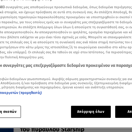
603
συνεργάτες μας αποθηκεύουμε προσωπικά δεδομένα, όπως δεδομένα περιήγησης
κά στοιχεία, και έχουμε πρόσβαση σε αυτά στη συσκευή σας. Αν επιλέξετε Αποδοχή, θ
νεργοποίηση τεχνολογιών παρακολούθησης προκειμένου να υποστηριχθούν οι σκοποί
ι παρακάτω, για τους οποίους εμείς και οι συνεργάτες μας επεξεργαζόμαστε τα δεδομέ
19.03.25, 08:56
υπηρεσιών. Αν επιλέξετε Απόρριψη όλων όλων ή αποσύρετε τη συγκατάθεσή σας, οι ε
NASA: Η στιγμή που οι αστροναύτες φτ
 θα απενεργοποιηθούν. Αν απενεργοποιηθούν οι ιχνηλάτες, ορισμένο περιεχόμενο και κά
 που βλέπετε ενδέχεται να μην είναι τόσο σχετικές με εσάς. Μπορείτε να επανεμφανίσετ
στη γη μετά από 286 ημέρες
ξετε τις επιλογές σας ή να αποσύρετε τη συναίνεσή σας ανά πάσα στιγμή πατώντας τον
Η προθαλάσσωσή τους - Τι προβλήματα υγείας
προτιμήσεων στο κάτω μέρος της ιστοσελίδας [ή το αιωρούμενο εικονίδιο στο κάτω α
αντιμετωπίζουν
δας, εάν υπάρχει]. Οι επιλογές σας θα τεθούν σε ισχύ στον Ιστότοπος. Για περισσότερε
την Πολιτική Απορρήτου μας.
 οι συνεργάτες μας επεξεργαζόμαστε δεδομένα προκειμένου να παρασχ
ριβών δεδομένων γεωεντοπισμού. Ακριβής σάρωση χαρακτηριστικών συσκευής για αν
 Αποθήκευση ή/και πρόσβαση στα δεδομένα μιας συσκευής. Εξατομικευμένη διαφήμι
, μέτρηση διαφήμισης και περιεχομένου, έρευνα κοινού και ανάπτυξη υπηρεσιών.
συνεργατών (προμηθευτές)
η σκοπών
Απόρριψη όλων
Απ
17.01.25, 17:24
SpaceX: Χάος στους αιθέρες από την έκ
του πυραύλου Starship