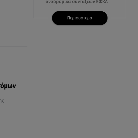
αναδρομικά συντάξεων ΕΦΚΑ
05.08.26 , 19:05
Περισσότερα
BMW και MINI: Διακοπές με
ηλεκτρικά αυτοκίνητα
05.08.26 , 19:00
Λονδίνο: Γυναίκα επιτέθηκε και
τραυμάτισε με ψαλίδι 4 άνδρες
05.08.26 , 18:57
Κώστας Καραφώτης: Η νέα
τόμων
super cute φωτογραφία με την
κόρη του!
ης
05.08.26 , 18:45
Ηλεκτρική διασύνδεση Ελλάδας
– Κύπρου: Η γαλλική Meridiam
μπήκε στον GSI