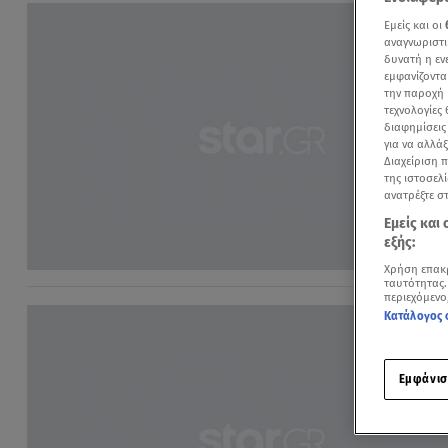
Εμείς και οι
αναγνωριστι
δυνατή η ε
εμφανίζοντα
την παροχή 
τεχνολογίες
διαφημίσεις
για να αλλά
Διαχείριση 
της ιστοσελί
ανατρέξτε σ
Εμείς και
εξής:
Χρήση επακ
ταυτότητας.
περιεχόμενο
Κατάλογος 
Εμφάνισ