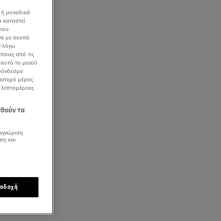
 ή μοναδικά
α καταστεί
 που
να με σκοπό
ν λόγω
ποιες από τις
ε αυτό το μενού
Α
 σύνδεσμο
ριστερό μέρος
ς λεπτομέρειες
εθούν τα
αγνώριση
ση και
οδοχή
υ κατά