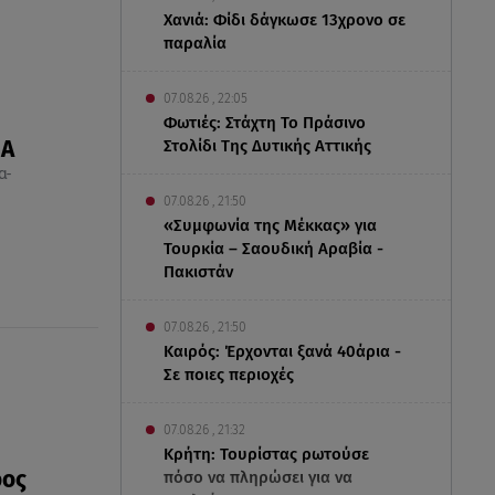
Χανιά: Φίδι δάγκωσε 13χρονο σε
παραλία
07.08.26 , 22:05
Φωτιές: Στάχτη Το Πράσινο
Στολίδι Της Δυτικής Αττικής
ΠΑ
α-
07.08.26 , 21:50
«Συμφωνία της Μέκκας» για
Τουρκία – Σαουδική Αραβία -
Πακιστάν
07.08.26 , 21:50
Καιρός: Έρχονται ξανά 40άρια -
Σε ποιες περιοχές
07.08.26 , 21:32
Κρήτη: Τουρίστας ρωτούσε
ρος
πόσο να πληρώσει για να