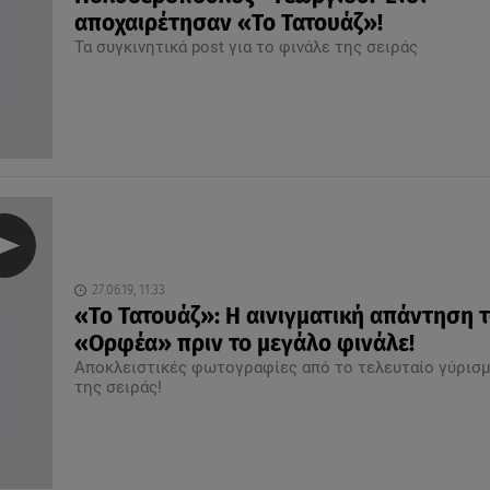
αποχαιρέτησαν «Το Τατουάζ»!
Τα συγκινητικά post για το φινάλε της σειράς
27.06.19, 11:33
«Το Τατουάζ»: Η αινιγματική απάντηση 
«Ορφέα» πριν το μεγάλο φινάλε!
Αποκλειστικές φωτογραφίες από το τελευταίο γύρισ
της σειράς!