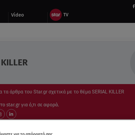
Video
 KILLER
 τα άρθρα του Star.gr σχετικά με το θέμα SERIAL KILLER
ο star.gr για ό,τι σε αφορά.
μαστε για το απόρρητό σας