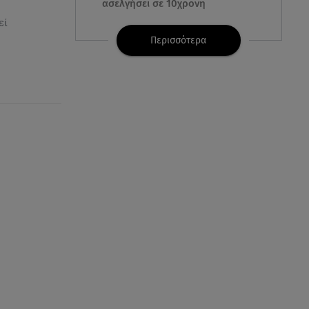
ασελγήσει σε 10χρονη
εί
07.08.26 , 21:17
Περισσότερα
Κλήρωση Eurojackpot
7/8/2026: Οι τυχεροί αριθμοί για
τα 32.000.000 ευρώ
07.08.26 , 21:03
Σε τρία επίπεδα οι παραβιάσεις
της Τουρκίας στο Αιγαίο
07.08.26 , 21:00
MINI Aceman E: Τα αξεσουάρ για
περιπετειώδεις διαδρομές
07.08.26 , 20:47
Χανιά: Νεκρή βρέθηκε
αγνοούμενη - Ξέφυγε από
αστυνομικούς που την
εντόπισαν