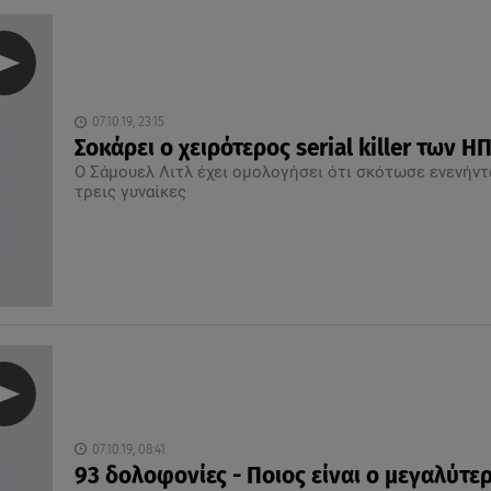
07.10.19, 23:15
Σοκάρει ο χειρότερος serial killer των Η
Ο Σάμουελ Λιτλ έχει ομολογήσει ότι σκότωσε ενενήντ
τρεις γυναίκες
07.10.19, 08:41
93 δολοφονίες - Ποιος είναι ο μεγαλύτε