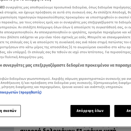
603
συνεργάτες μας αποθηκεύουμε προσωπικά δεδομένα, όπως δεδομένα περιήγησης
κά στοιχεία, και έχουμε πρόσβαση σε αυτά στη συσκευή σας. Αν επιλέξετε Αποδοχή, θ
νεργοποίηση τεχνολογιών παρακολούθησης προκειμένου να υποστηριχθούν οι σκοποί
ι παρακάτω, για τους οποίους εμείς και οι συνεργάτες μας επεξεργαζόμαστε τα δεδομέ
υπηρεσιών. Αν επιλέξετε Απόρριψη όλων όλων ή αποσύρετε τη συγκατάθεσή σας, οι ε
 θα απενεργοποιηθούν. Αν απενεργοποιηθούν οι ιχνηλάτες, ορισμένο περιεχόμενο και κά
31.12.20, 12:33
 που βλέπετε ενδέχεται να μην είναι τόσο σχετικές με εσάς. Μπορείτε να επανεμφανίσετ
Πέθανε ο χειρότερος serial killer των ΗΠ
ξετε τις επιλογές σας ή να αποσύρετε τη συναίνεσή σας ανά πάσα στιγμή πατώντας τον
Είχε ομολογήσει 93 δολοφονίες
προτιμήσεων στο κάτω μέρος της ιστοσελίδας [ή το αιωρούμενο εικονίδιο στο κάτω α
δας, εάν υπάρχει]. Οι επιλογές σας θα τεθούν σε ισχύ στον Ιστότοπος. Για περισσότερε
την Πολιτική Απορρήτου μας.
 οι συνεργάτες μας επεξεργαζόμαστε δεδομένα προκειμένου να παρασχ
ριβών δεδομένων γεωεντοπισμού. Ακριβής σάρωση χαρακτηριστικών συσκευής για αν
 Αποθήκευση ή/και πρόσβαση στα δεδομένα μιας συσκευής. Εξατομικευμένη διαφήμι
, μέτρηση διαφήμισης και περιεχομένου, έρευνα κοινού και ανάπτυξη υπηρεσιών.
συνεργατών (προμηθευτές)
η σκοπών
Απόρριψη όλων
Απ
12.12.20, 16:23
Zodiac: Αποκρυπτογράφησαν μήνυμα το