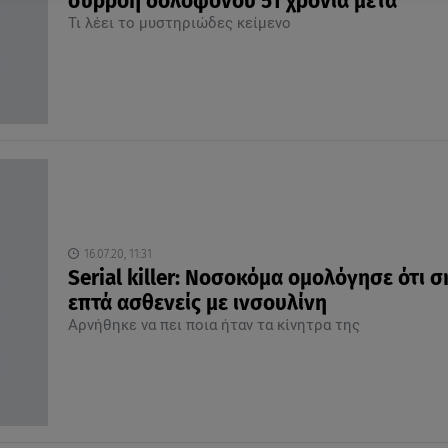
συρροή δολοφόνου 51 χρόνια μετά
Τι λέει το μυστηριώδες κείμενο
16.07.20, 11:31
Serial killer: Νοσοκόμα ομολόγησε ότι 
επτά ασθενείς με ινσουλίνη
Αρνήθηκε να πει ποια ήταν τα κίνητρα της