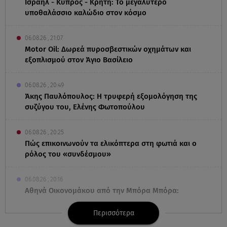
Ισραήλ - Κύπρος - Κρήτη: Το μεγαλύτερο
υποθαλάσσιο καλώδιο στον κόσμο
06.08.26 , 21:07
Motor Oil: Δωρεά πυροσβεστικών οχημάτων και
εξοπλισμού στον Άγιο Βασίλειο
06.08.26 , 20:49
Άκης Παυλόπουλος: Η τρυφερή εξομολόγηση της
συζύγου του, Ελένης Φωτοπούλου
06.08.26 , 20:25
Πώς επικοινωνούν τα ελικόπτερα στη φωτιά και ο
ρόλος του «συνδέσμου»
06.08.26 , 20:16
Αθηνά Οικονομάκου από την Μπόρα Μπόρα:
«Έσκασε όλη η κούραση του χειμώνα»
Περισσότερα
06.08.26 , 20:04