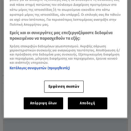
ανά πάσα στιγμή πατώντας τον σύνδεσμο Διαχείριση προτιμήσεων στο
κάτω μέρος της ιστοσελίδας [ή το αιωρούμενο εικονίδιο στο κάτω
αριστερό μέρος της ιστοσελίδας, εάν υπάρχει]. Οι επιλογές σας θα τεθούν
σε ισχύ στον Ιστότοπος. Για περισσότερες λεπτομέρειες ανατρέξτε στην
Πολιτική Απορρήτου μας.
Εμείς και οι συνεργάτες μας επεξεργαζόμαστε δεδομένα
προκειμένου να παρασχεθούν τα εξής:
Χρήση επακριβών δεδομένων γεωεντοπισμού. Ακριβής σάρωση
χαρακτηριστικών συσκευής για αναγνώριση ταυτότητας. Αποθήκευση ή/
και πρόσβαση στα δεδομένα μιας συσκευής. Εξατομικευμένη διαφήμιση
και περιεχόμενο, μέτρηση διαφήμισης και περιεχομένου, έρευνα κοινού
και ανάπτυξη υπηρεσιών.
Κατάλογος συνεργατών (προμηθευτές)
21.05.23, 13:52
«Τινάζει την μπάνκα» για Πινέδα ο
Εμφάνιση σκοπών
Μελισσανίδης
Απόρριψη όλων
Αποδοχή