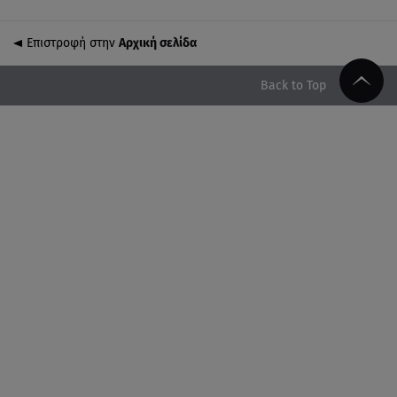
Σαμοθράκη: Συγκλονιστική διάσωση 15χρονης από
δύσβατο φαράγγι
Επιστροφή στην
Αρχική σελίδα
06.08.26 , 19:44
Back to Top
Πότε δεν επιβάλλεται φόρος κληρονομιάς σε
τραπεζικές καταθέσεις
06.08.26 , 19:17
Κυψέλη: «Βιώνουμε βαθιά οδύνη» - Τι λέει η
οικογένεια της Λίζα
06.08.26 , 19:10
Μπαντέρας: «Η καρδιακή προσβολή ήταν το
καλύτερο πράγμα που μου συνέβη»
06.08.26 , 18:49
Συντάξεις χηρείας: Τέλος στο «ψαλίδι» μετά την
τριετία