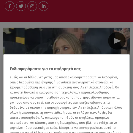
Ενδιαφερόμαστε για το απόρρητό σας
Εμείς και οι
603
συνεργάτες μας αποθηκεύουμε προσωπικά δεδομένα,
όπως δεδομένα περιήγησης ή μοναδικά αναγνωριστικά στοιχεία, και
έχουμε πρόσβαση σε αυτά στη συσκευή σας. Αν επιλέξετε Αποδοχή, θα
καταστεί δυνατή η ενεργοποίηση τεχνολογιών παρακολούθησης
προκειμένου να υποστηριχθούν οι σκοποί που εμφανίζονται παρακάτω,
για τους οποίους εμείς και οι συνεργάτες μας επεξεργαζόμαστε τα
11.05.26, 10:49
δεδομένα με σκοπό την παροχή υπηρεσιών. Αν επιλέξετε Απόρριψη όλων
Έλαμψε με την παρουσία της στη γιορτή
όλων ή αποσύρετε τη συγκατάθεσή σας, οι εν λόγω τεχνολογίες θα
της ΑΕΚ, η Σοφία Μιλόσεβιτς
απενεργοποιηθούν. Αν απενεργοποιηθούν οι ιχνηλάτες, ορισμένο
περιεχόμενο και κάποιες από τις διαφημίσεις που βλέπετε ενδέχεται να
μην είναι τόσο σχετικές με εσάς. Μπορείτε να επανεμφανίσετε αυτό το
μενού για να αλλάξετε τις επιλογές σας ή να αποσύρετε τη συναίνεσή σας