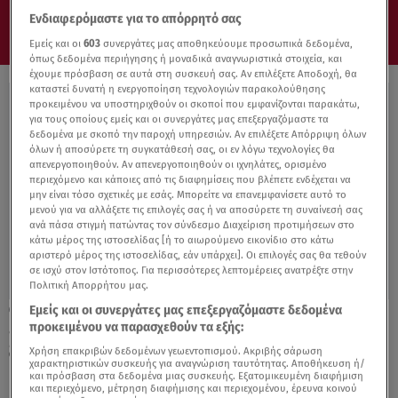
Ενδιαφερόμαστε για το απόρρητό σας
Εμείς και οι
603
συνεργάτες μας αποθηκεύουμε προσωπικά δεδομένα,
όπως δεδομένα περιήγησης ή μοναδικά αναγνωριστικά στοιχεία, και
έχουμε πρόσβαση σε αυτά στη συσκευή σας. Αν επιλέξετε Αποδοχή, θα
καταστεί δυνατή η ενεργοποίηση τεχνολογιών παρακολούθησης
προκειμένου να υποστηριχθούν οι σκοποί που εμφανίζονται παρακάτω,
για τους οποίους εμείς και οι συνεργάτες μας επεξεργαζόμαστε τα
δεδομένα με σκοπό την παροχή υπηρεσιών. Αν επιλέξετε Απόρριψη όλων
όλων ή αποσύρετε τη συγκατάθεσή σας, οι εν λόγω τεχνολογίες θα
απενεργοποιηθούν. Αν απενεργοποιηθούν οι ιχνηλάτες, ορισμένο
περιεχόμενο και κάποιες από τις διαφημίσεις που βλέπετε ενδέχεται να
μην είναι τόσο σχετικές με εσάς. Μπορείτε να επανεμφανίσετε αυτό το
μενού για να αλλάξετε τις επιλογές σας ή να αποσύρετε τη συναίνεσή σας
ανά πάσα στιγμή πατώντας τον σύνδεσμο Διαχείριση προτιμήσεων στο
κάτω μέρος της ιστοσελίδας [ή το αιωρούμενο εικονίδιο στο κάτω
αριστερό μέρος της ιστοσελίδας, εάν υπάρχει]. Οι επιλογές σας θα τεθούν
σε ισχύ στον Ιστότοπος. Για περισσότερες λεπτομέρειες ανατρέξτε στην
Πολιτική Απορρήτου μας.
Εμείς και οι συνεργάτες μας επεξεργαζόμαστε δεδομένα
05.12.22, 13:21
προκειμένου να παρασχεθούν τα εξής:
«Τα Χριστούγεννα του Σκρούτζ»
ζωντανεύουν στο Ιντεάλ
Χρήση επακριβών δεδομένων γεωεντοπισμού. Ακριβής σάρωση
χαρακτηριστικών συσκευής για αναγνώριση ταυτότητας. Αποθήκευση ή/
και πρόσβαση στα δεδομένα μιας συσκευής. Εξατομικευμένη διαφήμιση
και περιεχόμενο, μέτρηση διαφήμισης και περιεχομένου, έρευνα κοινού