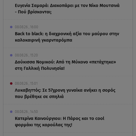
Ευγενία Σαμαρά: Διακοπάρει με τον Νίκο Μουτσινά
- Πού βρίσκονται;
08.08.26 , 16:00
Back to black: η διαχρονική αξία του μαύρου στην
καλοκαιρινή γκαρνταρόμπα
08.08.26 , 15:20
Δούκισσα Νομικού: Από τη Μύκονο «πετάχτηκε»
στη Γαλλική Πολυνησία!
08.08.26 , 15:01
Λυκαβηττός: Σε 57χρονη γυναίκα ανήκει η σορός
που βρέθηκε σε σπηλιά
08.08.26 , 14:50
Κατερίνα Καινούργιου: Η Πάρος και το cool
φορμάκι της κορούλας της!