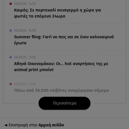
08.08.26 , 14:25
Καιρός: Σε πορτοκαλί συναγερμό η χώρα για
φωτιές τα επόμενα 24ωρα
08.08.26 , 14:00
Summer fling: Γιατί να πεις ναι σε έναν καλοκαιρινό
έρωτα
08.08.26 , 13:59
Αθηνά Οικονομάκου: Οι... hot αναρτήσεις της με
animal print μπικίνι!
08.08.26 , 13:49
Πάνω από 56.000 επιβάτες αναχώρησαν σήμερα
από τα λιμάνια της Αττικής
Περισσότερα
08.08.26 , 13:29
Θρίλερ στον Λυκαβηττό: Βρέθηκε σορός σε σπηλιά
- Φωτογραφίες από το σημείο
Επιστροφή στην
Αρχική σελίδα