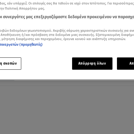
δας, εάν υπάρχει]. Οι επιλογές σας θα τεθούν σε ισχύ στον Ιστότοπος. Για περισσότερε
την Πολιτική Απορρήτου μας.
 οι συνεργάτες μας επεξεργαζόμαστε δεδομένα προκειμένου να παρασχ
30.11.21, 21:48
ριβών δεδομένων γεωεντοπισμού. Ακριβής σάρωση χαρακτηριστικών συσκευής για αν
 Αποθήκευση ή/και πρόσβαση στα δεδομένα μιας συσκευής. Εξατομικευμένη διαφήμι
Ο Τάσος Σοφρωνίου επέστρεψε στο GNT
, μέτρηση διαφήμισης και περιεχομένου, έρευνα κοινού και ανάπτυξη υπηρεσιών.
ένα μοναδικό challenge!
συνεργατών (προμηθευτές)
Η δύσκολη δοκιμασία με τα… ευτελή προϊόντα
η σκοπών
Απόρριψη όλων
Απ