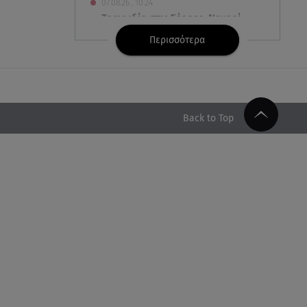
07.08.26 , 10:24
Τραγωδία στις Σέρρες: Νεκροί
μητέρα και γιος σε τροχαίο
Περισσότερα
07.08.26 , 10:17
Έξαλλη με θαμώνα η Ιουλία
Καλλιμάνη: «Εσένα σ’ αρέσει
αυτό;»
Back to Top
07.08.26 , 10:05
DS N°7 ÉLYSÉE: Για τον πρόεδρο
της Γαλλικής Δημοκρατίας
07.08.26 , 10:00
Νηστεία Δεκαπενταύγουστου:
φτιάξτε παστίτσιο με κιμά
μανιταριών
07.08.26 , 09:47
Κυψέλη: «Δεν μπορούσαμε να