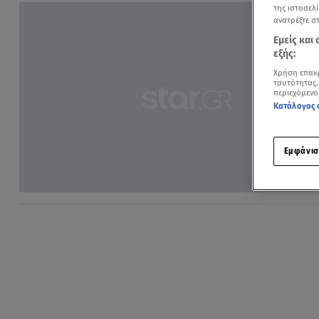
της ιστοσελί
ανατρέξτε σ
Εμείς και
εξής:
Χρήση επακ
ταυτότητας.
περιεχόμενο
Κατάλογος 
Εμφάνισ