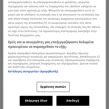
απενεργοποιηθούν. Αν απενεργοποιηθούν οι ιχνηλάτες, ορισμένο
περιεχόμενο και κάποιες από τις διαφημίσεις που βλέπετε ενδέχεται να
μην είναι τόσο σχετικές με εσάς. Μπορείτε να επανεμφανίσετε αυτό το
μενού για να αλλάξετε τις επιλογές σας ή να αποσύρετε τη συναίνεσή σας
ανά πάσα στιγμή πατώντας τον σύνδεσμο Διαχείριση προτιμήσεων στο
κάτω μέρος της ιστοσελίδας [ή το αιωρούμενο εικονίδιο στο κάτω
αριστερό μέρος της ιστοσελίδας, εάν υπάρχει]. Οι επιλογές σας θα τεθούν
σε ισχύ στον Ιστότοπος. Για περισσότερες λεπτομέρειες ανατρέξτε στην
Πολιτική Απορρήτου μας.
Εμείς και οι συνεργάτες μας επεξεργαζόμαστε δεδομένα
προκειμένου να παρασχεθούν τα εξής:
Χρήση επακριβών δεδομένων γεωεντοπισμού. Ακριβής σάρωση
χαρακτηριστικών συσκευής για αναγνώριση ταυτότητας. Αποθήκευση ή/
και πρόσβαση στα δεδομένα μιας συσκευής. Εξατομικευμένη διαφήμιση
25.11.22, 16:01
και περιεχόμενο, μέτρηση διαφήμισης και περιεχομένου, έρευνα κοινού
και ανάπτυξη υπηρεσιών.
Επίδομα ασθενείας – ατυχήματος:
Κατάλογος συνεργατών (προμηθευτές)
Επεκτείνεται η ηλεκτρονική αίτηση
Εμφάνιση σκοπών
Απόρριψη όλων
Αποδοχή