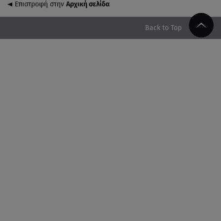
Επιστροφή στην
Αρχική σελίδα
08.08.26 , 21:20
«Ισλαμικό ΝΑΤΟ»: Πώς επηρεάζεται η Ελλάδα από
Back to Top
τη νέα συμμαχία
08.08.26 , 19:19
Τραγωδία στην Πάρο: Νεκρό 4χρονο παιδί σε
πισίνα
08.08.26 , 18:51
BYD: Στην 91η θέση της λίστας Fortune Global 500
για το 2026
08.08.26 , 17:45
Εριέττα Κούρκουλου: Η συγκινητική ανάρτηση για
τα 33α γενέθλιά της
08.08.26 , 17:44
Νεκρή μεγαλόσωμη αρκούδα στην Καστοριά,
πιθανόν από πυροβολισμό