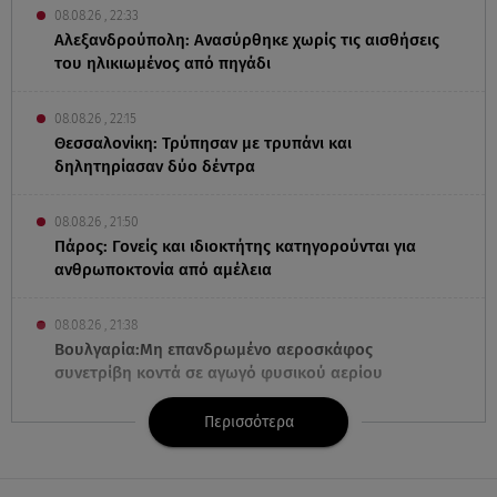
08.08.26 , 22:33
Αλεξανδρούπολη: Ανασύρθηκε χωρίς τις αισθήσεις
του ηλικιωμένος από πηγάδι
08.08.26 , 22:15
Θεσσαλονίκη: Τρύπησαν με τρυπάνι και
δηλητηρίασαν δύο δέντρα
08.08.26 , 21:50
Πάρος: Γονείς και ιδιοκτήτης κατηγορούνται για
ανθρωποκτονία από αμέλεια
08.08.26 , 21:38
Βουλγαρία:Μη επανδρωμένο αεροσκάφος
συνετρίβη κοντά σε αγωγό φυσικού αερίου
Περισσότερα
08.08.26 , 21:32
Φωτιά στην Αττικοβοιωτία: Ενέργεια ίση με έξι
ατομικές βόμβες