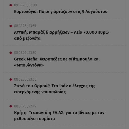
09.08.26 , 03:00
Εορτολόγιο: Ποιοι γιορτάζουν στις 9 Αυγούστου
08.08.26 , 23:55
Αττική: Μπαράζ διαρρήξεων – Λεία 70.000 ευρώ
από μεζονέτα
08.08.26 , 23:30
Greek Mafia: Χειροπέδες σε «Πίτμπουλ» και
«Μπουλντόγκ»
08.08.26 , 23:00
Στενά του Ορμούζ: Στο Ιράν ο έλεγχος της
εισερχόμενης ναυσιπλοΐας
08.08.26 , 22:45
Κρήτη: Τι απαντά η ΕΛ.ΑΣ. για το βίντεο με τον
μεθυσμένο τουρίστα