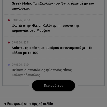
Greek Mafia: Τα «Σκυλιά» του Έντικ είχαν μέχρι και
μπαζούκας
09.08.26 , 22:58
Φωτιά στην Ηλεία: Καλύτερη η εικόνα της
πυρκαγιάς στο Μουζάκι
09.08.26 , 22:14
Απίστευτη απάτη με «μαϊμού αστυνομικούς» - Το
κόλπο με το 100
09.08.26 , 21:24
Πέθανε ο σπουδαίος ηθοποιός Νίκος
Καλογερόπουλος
Περισσότερα
09.08.26 , 21:11
Μεγάλη φωτιά στο Μουζάκι Ηλείας - Επιχειρούν
105 πυροσβέστες και 9 εναέρια
Επιστροφή στην
Αρχική σελίδα