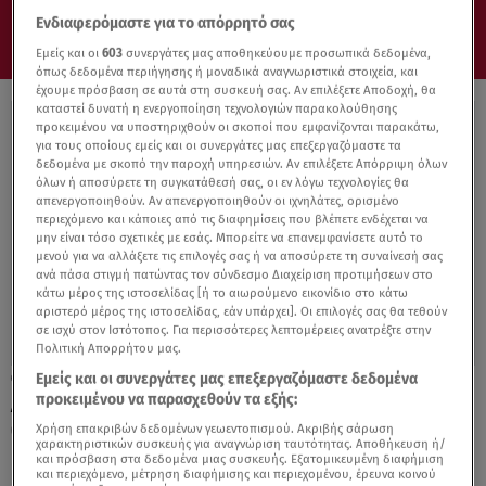
Ενδιαφερόμαστε για το απόρρητό σας
Εμείς και οι
603
συνεργάτες μας αποθηκεύουμε προσωπικά δεδομένα,
όπως δεδομένα περιήγησης ή μοναδικά αναγνωριστικά στοιχεία, και
έχουμε πρόσβαση σε αυτά στη συσκευή σας. Αν επιλέξετε Αποδοχή, θα
καταστεί δυνατή η ενεργοποίηση τεχνολογιών παρακολούθησης
προκειμένου να υποστηριχθούν οι σκοποί που εμφανίζονται παρακάτω,
για τους οποίους εμείς και οι συνεργάτες μας επεξεργαζόμαστε τα
δεδομένα με σκοπό την παροχή υπηρεσιών. Αν επιλέξετε Απόρριψη όλων
όλων ή αποσύρετε τη συγκατάθεσή σας, οι εν λόγω τεχνολογίες θα
απενεργοποιηθούν. Αν απενεργοποιηθούν οι ιχνηλάτες, ορισμένο
περιεχόμενο και κάποιες από τις διαφημίσεις που βλέπετε ενδέχεται να
μην είναι τόσο σχετικές με εσάς. Μπορείτε να επανεμφανίσετε αυτό το
μενού για να αλλάξετε τις επιλογές σας ή να αποσύρετε τη συναίνεσή σας
ανά πάσα στιγμή πατώντας τον σύνδεσμο Διαχείριση προτιμήσεων στο
κάτω μέρος της ιστοσελίδας [ή το αιωρούμενο εικονίδιο στο κάτω
αριστερό μέρος της ιστοσελίδας, εάν υπάρχει]. Οι επιλογές σας θα τεθούν
σε ισχύ στον Ιστότοπος. Για περισσότερες λεπτομέρειες ανατρέξτε στην
Πολιτική Απορρήτου μας.
Εμείς και οι συνεργάτες μας επεξεργαζόμαστε δεδομένα
24.02.23, 09:00
προκειμένου να παρασχεθούν τα εξής:
Alfa Romeο: Γιορτάζει τις επετείους δύο
θρυλικών ονομάτων
Χρήση επακριβών δεδομένων γεωεντοπισμού. Ακριβής σάρωση
χαρακτηριστικών συσκευής για αναγνώριση ταυτότητας. Αποθήκευση ή/
και πρόσβαση στα δεδομένα μιας συσκευής. Εξατομικευμένη διαφήμιση
και περιεχόμενο, μέτρηση διαφήμισης και περιεχομένου, έρευνα κοινού