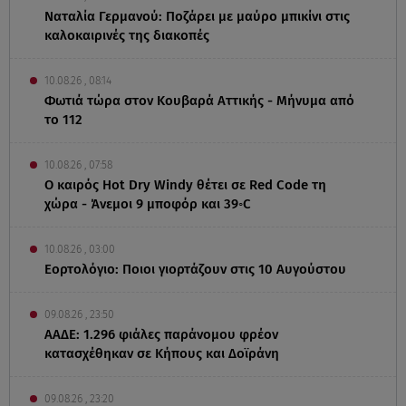
Ναταλία Γερμανού: Ποζάρει με μαύρο μπικίνι στις
καλοκαιρινές της διακοπές
10.08.26 , 08:14
Φωτιά τώρα στον Κουβαρά Αττικής - Μήνυμα από
το 112
10.08.26 , 07:58
Ο καιρός Hot Dry Windy θέτει σε Red Code τη
χώρα - Άνεμοι 9 μποφόρ και 39◦C
10.08.26 , 03:00
Εορτολόγιο: Ποιοι γιορτάζουν στις 10 Αυγούστου
09.08.26 , 23:50
ΑΑΔΕ: 1.296 φιάλες παράνομου φρέον
κατασχέθηκαν σε Κήπους και Δοϊράνη
09.08.26 , 23:20