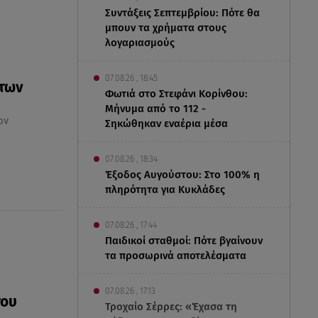
Συντάξεις Σεπτεμβρίου: Πότε θα
μπουν τα χρήματα στους
λογαριασμούς
07.08.26 , 18:45
άτων
Φωτιά στο Στεφάνι Κορίνθου:
Μήνυμα από το 112 -
ον
Σηκώθηκαν εναέρια μέσα
07.08.26 , 18:34
Έξοδος Αυγούστου: Στο 100% η
πληρότητα για Κυκλάδες
07.08.26 , 17:44
Παιδικοί σταθμοί: Πότε βγαίνουν
τα προσωρινά αποτελέσματα
07.08.26 , 17:13
του
Τροχαίο Σέρρες: «Έχασα τη