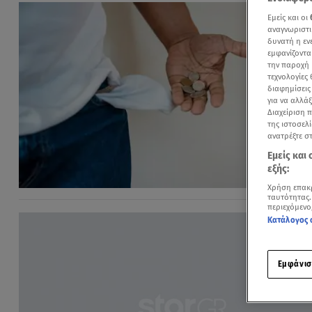
Εμείς και οι
αναγνωριστι
δυνατή η ε
εμφανίζοντα
την παροχή 
τεχνολογίες
διαφημίσεις
για να αλλά
Διαχείριση 
της ιστοσελί
ανατρέξτε σ
Εμείς και
εξής:
Χρήση επακ
ταυτότητας.
περιεχόμενο
Κατάλογος 
Εμφάνισ