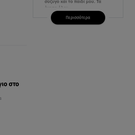
σύζυγο και το παιδί μου. Τα
έχασα όλα»
Περισσότερα
07.08.26 , 16:03
Καιρός: Έρχονται ξανά 40άρια -
Σε ποιες περιοχές
07.08.26 , 16:00
Ανακάλυψε ξανά τη δύναμή
σου: μην σε τρομάζει η μυϊκή
απώλεια
γιο στο
07.08.26 , 15:24
Ιωάννα Τούνη - Δημήτρης
α
Σπυριδωνίδης: Η throwback
φωτογραφία από την Ίμπιζα
07.08.26 , 15:21
Toyota C-HR: Δέκα χρόνια
ξεχωριστής καινοτομίας και