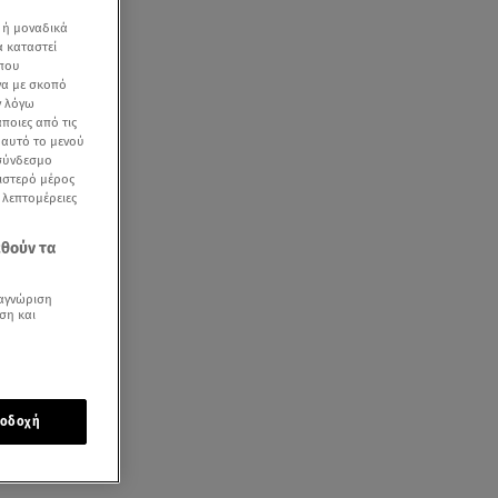
 ή μοναδικά
α καταστεί
 που
να με σκοπό
ν λόγω
ποιες από τις
ε αυτό το μενού
 σύνδεσμο
ριστερό μέρος
ς λεπτομέρειες
εθούν τα
αγνώριση
ση και
οδοχή
ής του