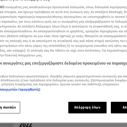
603
συνεργάτες μας αποθηκεύουμε προσωπικά δεδομένα, όπως δεδομένα περιήγησης
κά στοιχεία, και έχουμε πρόσβαση σε αυτά στη συσκευή σας. Αν επιλέξετε Αποδοχή, θ
νεργοποίηση τεχνολογιών παρακολούθησης προκειμένου να υποστηριχθούν οι σκοποί
ι παρακάτω, για τους οποίους εμείς και οι συνεργάτες μας επεξεργαζόμαστε τα δεδομέ
υπηρεσιών. Αν επιλέξετε Απόρριψη όλων όλων ή αποσύρετε τη συγκατάθεσή σας, οι ε
21.10.24, 19:22
 θα απενεργοποιηθούν. Αν απενεργοποιηθούν οι ιχνηλάτες, ορισμένο περιεχόμενο και κά
Κόστος ζωής: Ο μήνας δεν βγαίνει!
 που βλέπετε ενδέχεται να μην είναι τόσο σχετικές με εσάς. Μπορείτε να επανεμφανίσετ
ξετε τις επιλογές σας ή να αποσύρετε τη συναίνεσή σας ανά πάσα στιγμή πατώντας τον
Δεν φτάνουν ούτε τα 1.500 ευρώ της δέσμευσης για
προτιμήσεων στο κάτω μέρος της ιστοσελίδας [ή το αιωρούμενο εικονίδιο στο κάτω α
βασικό μισθό
δας, εάν υπάρχει]. Οι επιλογές σας θα τεθούν σε ισχύ στον Ιστότοπος. Για περισσότερε
την Πολιτική Απορρήτου μας.
 οι συνεργάτες μας επεξεργαζόμαστε δεδομένα προκειμένου να παρασχ
ριβών δεδομένων γεωεντοπισμού. Ακριβής σάρωση χαρακτηριστικών συσκευής για αν
 Αποθήκευση ή/και πρόσβαση στα δεδομένα μιας συσκευής. Εξατομικευμένη διαφήμι
, μέτρηση διαφήμισης και περιεχομένου, έρευνα κοινού και ανάπτυξη υπηρεσιών.
συνεργατών (προμηθευτές)
η σκοπών
Απόρριψη όλων
Απ
19.12.22, 13:20
Economist: Η Ελλάδα οικονομικός νικητ
2022