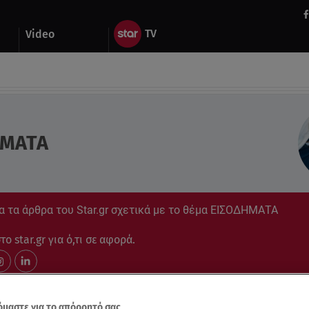
Video
ΗΜΑΤΑ
α τα άρθρα του Star.gr σχετικά με το θέμα ΕΙΣΟΔΗΜΑΤΑ
ο star.gr για ό,τι σε αφορά.
μαστε για το απόρρητό σας