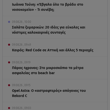
Ιωάννα Τούνη: «Έβγαλα όλο το βράδυ στο
νοσοκομείο» - Τι συνέβη;
09.08.26 , 10:00
Σαλάτα ζυμαρικών: 20 ιδέες για εύκολες και
νόστιμες καλοκαιρινές συνταγές
09.08.26 , 09:49
Καιρός: Red Code σε Αττική και άλλες 5 περιοχές
09.08.26 , 09:19
Πάρος 4χρονος: Στο μικροσκόπιο τα μέτρα
ασφαλείας στο beach bar
09.08.26 , 09:15
Opel Astra: Ο «αστραφτερός» απόγονος του
Rekord C
09.08.26 , 09:03