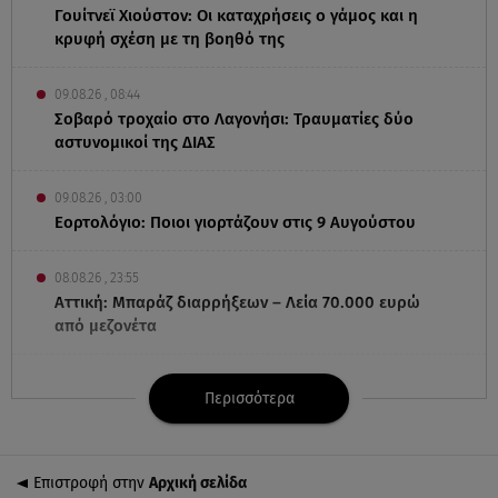
Γουίτνεϊ Χιούστον: Οι καταχρήσεις ο γάμος και η
κρυφή σχέση με τη βοηθό της
09.08.26 , 08:44
Σοβαρό τροχαίο στο Λαγονήσι: Τραυματίες δύο
αστυνομικοί της ΔΙΑΣ
09.08.26 , 03:00
Εορτολόγιο: Ποιοι γιορτάζουν στις 9 Αυγούστου
08.08.26 , 23:55
Αττική: Μπαράζ διαρρήξεων – Λεία 70.000 ευρώ
από μεζονέτα
08.08.26 , 23:30
Περισσότερα
Greek Mafia: Χειροπέδες σε «Πίτμπουλ» και
«Μπουλντόγκ»
Επιστροφή στην
Αρχική σελίδα
08.08.26 , 23:00