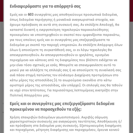
Ενδιαφερόμαστε για το απόρρητό σας
Εμείς και οι
603
συνεργάτες μας αποθηκεύουμε προσωπικά δεδομένα,
όπως δεδομένα περιήγησης ή μοναδικά αναγνωριστικά στοιχεία, και
έχουμε πρόσβαση σε αυτά στη συσκευή σας. Αν επιλέξετε Αποδοχή, θα
καταστεί δυνατή η ενεργοποίηση τεχνολογιών παρακολούθησης
προκειμένου να υποστηριχθούν οι σκοποί που εμφανίζονται παρακάτω,
για τους οποίους εμείς και οι συνεργάτες μας επεξεργαζόμαστε τα
δεδομένα με σκοπό την παροχή υπηρεσιών. Αν επιλέξετε Απόρριψη όλων
όλων ή αποσύρετε τη συγκατάθεσή σας, οι εν λόγω τεχνολογίες θα
απενεργοποιηθούν. Αν απενεργοποιηθούν οι ιχνηλάτες, ορισμένο
περιεχόμενο και κάποιες από τις διαφημίσεις που βλέπετε ενδέχεται να
μην είναι τόσο σχετικές με εσάς. Μπορείτε να επανεμφανίσετε αυτό το
μενού για να αλλάξετε τις επιλογές σας ή να αποσύρετε τη συναίνεσή σας
ανά πάσα στιγμή πατώντας τον σύνδεσμο Διαχείριση προτιμήσεων στο
κάτω μέρος της ιστοσελίδας [ή το αιωρούμενο εικονίδιο στο κάτω
αριστερό μέρος της ιστοσελίδας, εάν υπάρχει]. Οι επιλογές σας θα τεθούν
σε ισχύ στον Ιστότοπος. Για περισσότερες λεπτομέρειες ανατρέξτε στην
Πολιτική Απορρήτου μας.
Εμείς και οι συνεργάτες μας επεξεργαζόμαστε δεδομένα
26.10.22, 14:54
προκειμένου να παρασχεθούν τα εξής:
Ανδρέας Πάτσης: Ποιος είναι ο βουλευτής
Γρεβενών που διεγράφη από τη ΝΔ
Χρήση επακριβών δεδομένων γεωεντοπισμού. Ακριβής σάρωση
χαρακτηριστικών συσκευής για αναγνώριση ταυτότητας. Αποθήκευση ή/
και πρόσβαση στα δεδομένα μιας συσκευής. Εξατομικευμένη διαφήμιση
και περιεχόμενο, μέτρηση διαφήμισης και περιεχομένου, έρευνα κοινού