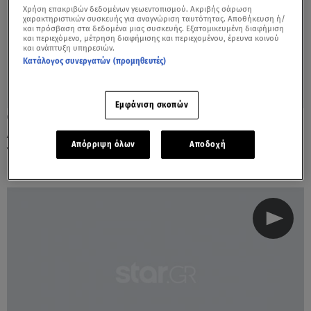
Χρήση επακριβών δεδομένων γεωεντοπισμού. Ακριβής σάρωση
χαρακτηριστικών συσκευής για αναγνώριση ταυτότητας. Αποθήκευση ή/
και πρόσβαση στα δεδομένα μιας συσκευής. Εξατομικευμένη διαφήμιση
και περιεχόμενο, μέτρηση διαφήμισης και περιεχομένου, έρευνα κοινού
και ανάπτυξη υπηρεσιών.
Κατάλογος συνεργατών (προμηθευτές)
Εμφάνιση σκοπών
21.01.21, 10:46
Ανάκαμψη της Ελλάδας στο δεύτερο
Απόρριψη όλων
Αποδοχή
τρίμηνο του 2021 βλέπει η Citi