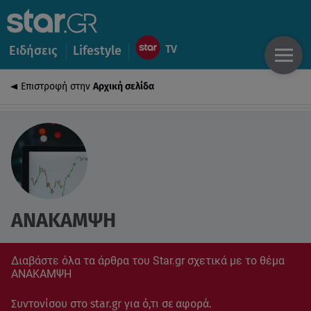
Ειδήσεις
Lifestyle
Επιστροφή στην
Αρχική σελίδα
ΑΝΑΚΑΜΨΗ
Διαβάστε όλα τα άρθρα του Star.gr σχετικά με το θέμα
ΑΝΑΚΑΜΨΗ
Συντονίσου στο star.gr για ό,τι σε αφορά.