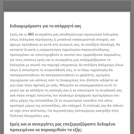
Ενδιαφερόμαστε για το απόρρητό σας
Εμείς και οι
603
συνεργάτες μας αποθηκεύουμε προσωπικά δεδομένα,
όπως δεδομένα περιήγησης ή μοναδικά αναγνωριστικά στοιχεία, και
έχουμε πρόσβαση σε αυτά στη συσκευή σας. Αν επιλέξετε Αποδοχή, θα
καταστεί δυνατή η ενεργοποίηση τεχνολογιών παρακολούθησης
προκειμένου να υποστηριχθούν οι σκοποί που εμφανίζονται παρακάτω,
για τους οποίους εμείς και οι συνεργάτες μας επεξεργαζόμαστε τα
δεδομένα με σκοπό την παροχή υπηρεσιών. Αν επιλέξετε Απόρριψη όλων
όλων ή αποσύρετε τη συγκατάθεσή σας, οι εν λόγω τεχνολογίες θα
απενεργοποιηθούν. Αν απενεργοποιηθούν οι ιχνηλάτες, ορισμένο
12.05.21, 11:33
περιεχόμενο και κάποιες από τις διαφημίσεις που βλέπετε ενδέχεται να
Aνάπτυξη 4,1% για φέτος και 6% για 2022
μην είναι τόσο σχετικές με εσάς. Μπορείτε να επανεμφανίσετε αυτό το
μενού για να αλλάξετε τις επιλογές σας ή να αποσύρετε τη συναίνεσή σας
προβλέπει η Κομισιόν για Ελλάδα
ανά πάσα στιγμή πατώντας τον σύνδεσμο Διαχείριση προτιμήσεων στο
κάτω μέρος της ιστοσελίδας [ή το αιωρούμενο εικονίδιο στο κάτω
αριστερό μέρος της ιστοσελίδας, εάν υπάρχει]. Οι επιλογές σας θα τεθούν
σε ισχύ στον Ιστότοπος. Για περισσότερες λεπτομέρειες ανατρέξτε στην
Πολιτική Απορρήτου μας.
Εμείς και οι συνεργάτες μας επεξεργαζόμαστε δεδομένα
προκειμένου να παρασχεθούν τα εξής: