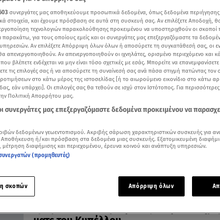
603
συνεργάτες μας αποθηκεύουμε προσωπικά δεδομένα, όπως δεδομένα περιήγησης
κά στοιχεία, και έχουμε πρόσβαση σε αυτά στη συσκευή σας. Αν επιλέξετε Αποδοχή, θ
νεργοποίηση τεχνολογιών παρακολούθησης προκειμένου να υποστηριχθούν οι σκοποί
ι παρακάτω, για τους οποίους εμείς και οι συνεργάτες μας επεξεργαζόμαστε τα δεδομέ
13.06.25, 13:53
υπηρεσιών. Αν επιλέξετε Απόρριψη όλων όλων ή αποσύρετε τη συγκατάθεσή σας, οι ε
Μάστορας: Γιατί αναβλήθηκε ξανά η δίκη
 θα απενεργοποιηθούν. Αν απενεργοποιηθούν οι ιχνηλάτες, ορισμένο περιεχόμενο και κά
 που βλέπετε ενδέχεται να μην είναι τόσο σχετικές με εσάς. Μπορείτε να επανεμφανίσετ
οδήγηση υπό την επήρεια αλκοόλ
ξετε τις επιλογές σας ή να αποσύρετε τη συναίνεσή σας ανά πάσα στιγμή πατώντας τον
Πότε θα εκδικαστεί η υπόθεση- Κατηγορείται για δύο
προτιμήσεων στο κάτω μέρος της ιστοσελίδας [ή το αιωρούμενο εικονίδιο στο κάτω α
πλημμελήματα
δας, εάν υπάρχει]. Οι επιλογές σας θα τεθούν σε ισχύ στον Ιστότοπος. Για περισσότερε
την Πολιτική Απορρήτου μας.
 οι συνεργάτες μας επεξεργαζόμαστε δεδομένα προκειμένου να παρασχ
ριβών δεδομένων γεωεντοπισμού. Ακριβής σάρωση χαρακτηριστικών συσκευής για αν
 Αποθήκευση ή/και πρόσβαση στα δεδομένα μιας συσκευής. Εξατομικευμένη διαφήμι
, μέτρηση διαφήμισης και περιεχομένου, έρευνα κοινού και ανάπτυξη υπηρεσιών.
συνεργατών (προμηθευτές)
η σκοπών
Απόρριψη όλων
Απ
01.03.23, 10:46
Τραγωδία στα Τέμπη: Αναβολή στα σημε