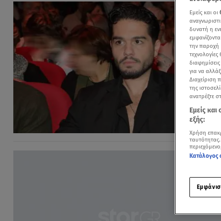
Εμείς και οι
αναγνωριστι
δυνατή η ε
εμφανίζοντα
την παροχή 
τεχνολογίες
διαφημίσεις
για να αλλά
Διαχείριση 
της ιστοσελί
ανατρέξτε σ
Εμείς και
εξής:
Χρήση επακ
ταυτότητας.
περιεχόμενο
Κατάλογος 
Εμφάνισ