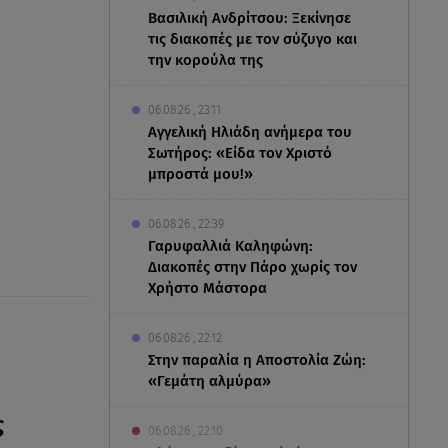
Βασιλική Ανδρίτσου: Ξεκίνησε
τις διακοπές με τον σύζυγο και
την κορούλα της
06.08.26 , 23:11
Αγγελική Ηλιάδη ανήμερα του
Σωτήρος: «Είδα τον Χριστό
μπροστά μου!»
06.08.26 , 22:39
Γαρυφαλλιά Καληφώνη:
Διακοπές στην Πάρο χωρίς τον
Χρήστο Μάστορα
06.08.26 , 22:12
Στην παραλία η Αποστολία Ζώη:
«Γεμάτη αλμύρα»
ς
06.08.26 , 22:10