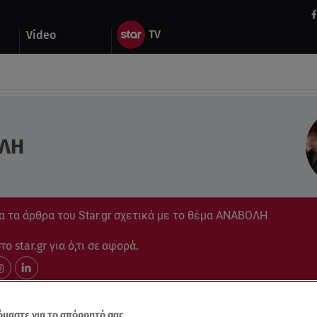
Video
ΛΗ
α τα άρθρα του Star.gr σχετικά με το θέμα ΑΝΑΒΟΛΗ
ο star.gr για ό,τι σε αφορά.
μαστε για το απόρρητό σας