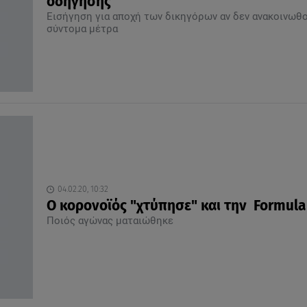
οδήγησης
Εισήγηση για αποχή των δικηγόρων αν δεν ανακοινωθ
σύντομα μέτρα
04.02.20, 10:32
Ο κορονοϊός "χτύπησε" και την Formula
Ποιός αγώνας ματαιώθηκε