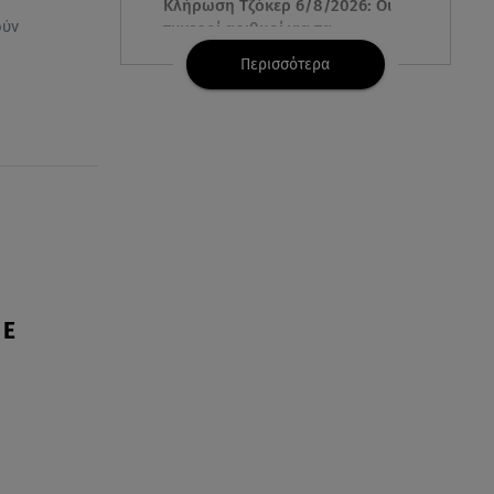
Κλήρωση Τζόκερ 6/8/2026: Οι
ούν
τυχεροί αριθμοί για τα
2.500.000 ευρώ
Περισσότερα
06.08.26 , 22:02
Σύγκρουση τραμ στη Γερμανία:
25 τραυματίες, 7 σε σοβαρή
κατάσταση
06.08.26 , 21:59
Νέες τουρκικές προκλήσεις στο
Αιγαίο - Αερομαχία με ελληνικά
F-16
 E
06.08.26 , 21:31
Τροχαίο για τον Mike - Η
ανακοίνωση του ράπερ στα
social media
06.08.26 , 21:22