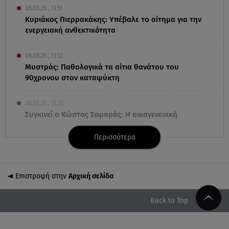
06.08.26 , 13:51
Κυριάκος Πιερρακάκης: Υπέβαλε το αίτημα για την
ενεργειακή ανθεκτικότητα
06.08.26 , 13:32
Μυστράς: Παθολογικά τα αίτια θανάτου του
90χρονου στον καταψύκτη
06.08.26 , 13:20
Συγκινεί ο Κώστας Σαμαράς: Η οικογενειακή
φωτογραφία με την αδελφή του
Περισσότερα
06.08.26 , 13:13
«Κρυφός» γάμος για διάσημο ζευγάρι; - Οι
φωτογραφίες με τις βέρες
Επιστροφή στην
Αρχική σελίδα
06.08.26 , 13:00
Back to Top
«Πολίτες β' κατηγορίας» του Brian Friel, από
Δευτέρα 5 Οκτωβρίου