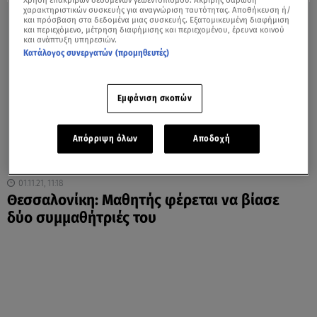
Χρήση επακριβών δεδομένων γεωεντοπισμού. Ακριβής σάρωση
χαρακτηριστικών συσκευής για αναγνώριση ταυτότητας. Αποθήκευση ή/
και πρόσβαση στα δεδομένα μιας συσκευής. Εξατομικευμένη διαφήμιση
και περιεχόμενο, μέτρηση διαφήμισης και περιεχομένου, έρευνα κοινού
και ανάπτυξη υπηρεσιών.
Κατάλογος συνεργατών (προμηθευτές)
Εμφάνιση σκοπών
Απόρριψη όλων
Αποδοχή
01.11.21, 11:18
Θεσσαλονίκη: Μαθητής φέρεται να βίασε
δύο συμμαθήτριές του