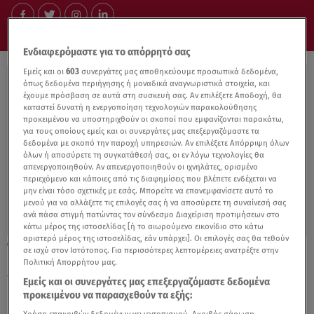
Ενδιαφερόμαστε για το απόρρητό σας
Εμείς και οι
603
συνεργάτες μας αποθηκεύουμε προσωπικά δεδομένα,
όπως δεδομένα περιήγησης ή μοναδικά αναγνωριστικά στοιχεία, και
έχουμε πρόσβαση σε αυτά στη συσκευή σας. Αν επιλέξετε Αποδοχή, θα
καταστεί δυνατή η ενεργοποίηση τεχνολογιών παρακολούθησης
προκειμένου να υποστηριχθούν οι σκοποί που εμφανίζονται παρακάτω,
για τους οποίους εμείς και οι συνεργάτες μας επεξεργαζόμαστε τα
δεδομένα με σκοπό την παροχή υπηρεσιών. Αν επιλέξετε Απόρριψη όλων
όλων ή αποσύρετε τη συγκατάθεσή σας, οι εν λόγω τεχνολογίες θα
απενεργοποιηθούν. Αν απενεργοποιηθούν οι ιχνηλάτες, ορισμένο
περιεχόμενο και κάποιες από τις διαφημίσεις που βλέπετε ενδέχεται να
μην είναι τόσο σχετικές με εσάς. Μπορείτε να επανεμφανίσετε αυτό το
μενού για να αλλάξετε τις επιλογές σας ή να αποσύρετε τη συναίνεσή σας
ανά πάσα στιγμή πατώντας τον σύνδεσμο Διαχείριση προτιμήσεων στο
κάτω μέρος της ιστοσελίδας [ή το αιωρούμενο εικονίδιο στο κάτω
αριστερό μέρος της ιστοσελίδας, εάν υπάρχει]. Οι επιλογές σας θα τεθούν
09.11.21, 14:56
σε ισχύ στον Ιστότοπος. Για περισσότερες λεπτομέρειες ανατρέξτε στην
Κορδελιό: Νέα καταγγελία για βιασμό από
Πολιτική Απορρήτου μας.
15χρονη μαθήτρια
Εμείς και οι συνεργάτες μας επεξεργαζόμαστε δεδομένα
προκειμένου να παρασχεθούν τα εξής: