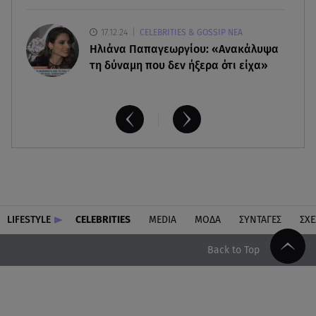
17.12.24
CELEBRITIES & GOSSIP ΝΕΑ
Ηλιάνα Παπαγεωργίου: «Ανακάλυψα
τη δύναμη που δεν ήξερα ότι είχα»
LIFESTYLE
CELEBRITIES
MEDIA
ΜΟΔΑ
ΣΥΝΤΑΓΕΣ
ΣΧΕ
Back to Top