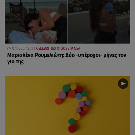
07.08.26, 12:51
CELEBRITIES & GOSSIP ΝΕΑ
Μαριαλένα Ρουμελιώτη: Δύο -υπέροχοι- μήνες τον
γιο της