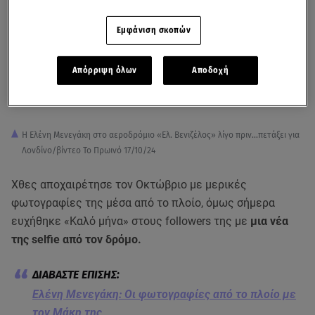
Εμφάνιση σκοπών
Απόρριψη όλων
Αποδοχή
Η Ελένη Μενεγάκη στο αεροδρόμιο «Ελ. Βενιζέλος» λίγο πριν...πετάξει για
Λονδίνο/βίντεο Το Πρωινό 17/10/24
Χθες αποχαιρέτησε τον Οκτώβριο με μερικές
φωτογραφίες της μέσα από το πλοίο, όμως σήμερα
ευχήθηκε «Καλό μήνα» στους followers της με
μια νέα
της selfie από τον δρόμο.
Ελένη Μενεγάκη: Οι φωτογραφίες από το πλοίο με
τον Μάκη της