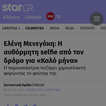
Ειδήσεις
Lifestyle
LIFESTYLE
CELEBRITIES
MEDIA
ΜΟΔΑ
ΣΥΝΤΑΓΕΣ
ΣΧΕ
Ελένη Μενεγάκη: H
αυθόρμητη selfie από τον
δρόμο για «Καλό μήνα»
Η παρουσιάστρια ποζάρει χαμογελαστή
φορώντας το φούτερ της
Συντακτική Ομάδα
STAR.GR
01.11.24, 16:30
CELEBRITIES & GOSSIP ΝΕΑ
Πρώτη Δημοσίευση: 01.11.24, 16:32