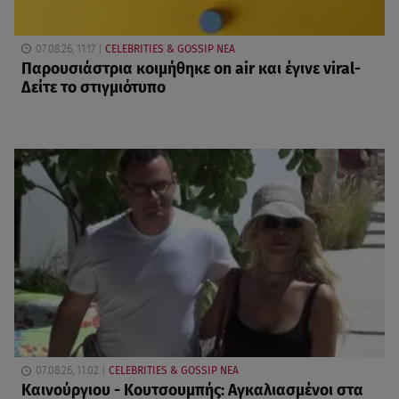
07.08.26, 11:17
CELEBRITIES & GOSSIP ΝΕΑ
Παρουσιάστρια κοιμήθηκε on air και έγινε viral-
Δείτε το στιγμιότυπο
07.08.26, 11:02
CELEBRITIES & GOSSIP ΝΕΑ
Καινούργιου - Κουτσουμπής: Αγκαλιασμένοι στα