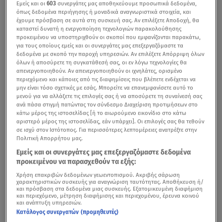
Εμείς και οι
603
συνεργάτες μας αποθηκεύουμε προσωπικά δεδομένα,
όπως δεδομένα περιήγησης ή μοναδικά αναγνωριστικά στοιχεία, και
έχουμε πρόσβαση σε αυτά στη συσκευή σας. Αν επιλέξετε Αποδοχή, θα
καταστεί δυνατή η ενεργοποίηση τεχνολογιών παρακολούθησης
προκειμένου να υποστηριχθούν οι σκοποί που εμφανίζονται παρακάτω,
για τους οποίους εμείς και οι συνεργάτες μας επεξεργαζόμαστε τα
δεδομένα με σκοπό την παροχή υπηρεσιών. Αν επιλέξετε Απόρριψη όλων
όλων ή αποσύρετε τη συγκατάθεσή σας, οι εν λόγω τεχνολογίες θα
απενεργοποιηθούν. Αν απενεργοποιηθούν οι ιχνηλάτες, ορισμένο
περιεχόμενο και κάποιες από τις διαφημίσεις που βλέπετε ενδέχεται να
μην είναι τόσο σχετικές με εσάς. Μπορείτε να επανεμφανίσετε αυτό το
μενού για να αλλάξετε τις επιλογές σας ή να αποσύρετε τη συναίνεσή σας
ανά πάσα στιγμή πατώντας τον σύνδεσμο Διαχείριση προτιμήσεων στο
κάτω μέρος της ιστοσελίδας [ή το αιωρούμενο εικονίδιο στο κάτω
αριστερό μέρος της ιστοσελίδας, εάν υπάρχει]. Οι επιλογές σας θα τεθούν
σε ισχύ στον Ιστότοπος. Για περισσότερες λεπτομέρειες ανατρέξτε στην
Πολιτική Απορρήτου μας.
Εμείς και οι συνεργάτες μας επεξεργαζόμαστε δεδομένα
προκειμένου να παρασχεθούν τα εξής:
Χρήση επακριβών δεδομένων γεωεντοπισμού. Ακριβής σάρωση
χαρακτηριστικών συσκευής για αναγνώριση ταυτότητας. Αποθήκευση ή/
και πρόσβαση στα δεδομένα μιας συσκευής. Εξατομικευμένη διαφήμιση
και περιεχόμενο, μέτρηση διαφήμισης και περιεχομένου, έρευνα κοινού
και ανάπτυξη υπηρεσιών.
Κατάλογος συνεργατών (προμηθευτές)