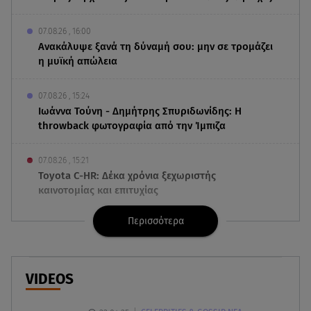
07.08.26 , 16:00
Ανακάλυψε ξανά τη δύναμή σου: μην σε τρομάζει
η μυϊκή απώλεια
07.08.26 , 15:24
Ιωάννα Τούνη - Δημήτρης Σπυριδωνίδης: Η
throwback φωτογραφία από την Ίμπιζα
07.08.26 , 15:21
Toyota C-HR: Δέκα χρόνια ξεχωριστής
καινοτομίας και επιτυχίας
Περισσότερα
07.08.26 , 15:09
Τροχαίο Σέρρες: «Δεν πρόλαβα να κάνω κάτι κι
έπεσε πάνω μου»
VIDEOS
07.08.26 , 14:49
Πέθανε η δημοσιογράφος και πρώην σύζυγος