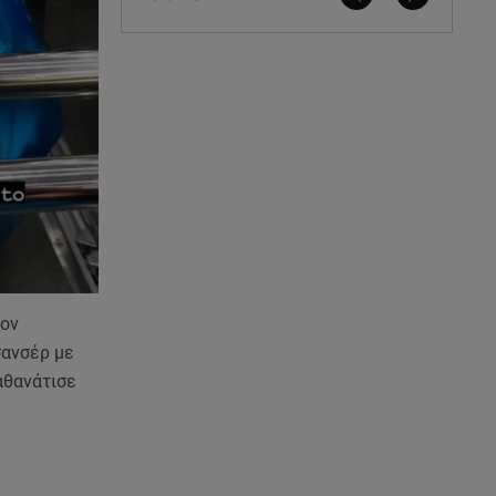
τον
σανσέρ με
αθανάτισε