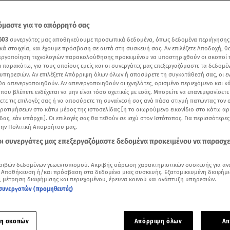
μαστε για το απόρρητό σας
603
συνεργάτες μας αποθηκεύουμε προσωπικά δεδομένα, όπως δεδομένα περιήγησης
κά στοιχεία, και έχουμε πρόσβαση σε αυτά στη συσκευή σας. Αν επιλέξετε Αποδοχή, θ
νεργοποίηση τεχνολογιών παρακολούθησης προκειμένου να υποστηριχθούν οι σκοποί
ι παρακάτω, για τους οποίους εμείς και οι συνεργάτες μας επεξεργαζόμαστε τα δεδομέ
υπηρεσιών. Αν επιλέξετε Απόρριψη όλων όλων ή αποσύρετε τη συγκατάθεσή σας, οι ε
 θα απενεργοποιηθούν. Αν απενεργοποιηθούν οι ιχνηλάτες, ορισμένο περιεχόμενο και κά
 που βλέπετε ενδέχεται να μην είναι τόσο σχετικές με εσάς. Μπορείτε να επανεμφανίσετ
ξετε τις επιλογές σας ή να αποσύρετε τη συναίνεσή σας ανά πάσα στιγμή πατώντας τον
προτιμήσεων στο κάτω μέρος της ιστοσελίδας [ή το αιωρούμενο εικονίδιο στο κάτω α
δας, εάν υπάρχει]. Οι επιλογές σας θα τεθούν σε ισχύ στον Ιστότοπος. Για περισσότερε
την Πολιτική Απορρήτου μας.
Δείτε περισσότερα άρθρα μας στα αποτελέσματα αναζήτησης
 οι συνεργάτες μας επεξεργαζόμαστε δεδομένα προκειμένου να παρασχ
Add star.gr on Google
ριβών δεδομένων γεωεντοπισμού. Ακριβής σάρωση χαρακτηριστικών συσκευής για αν
 Αποθήκευση ή/και πρόσβαση στα δεδομένα μιας συσκευής. Εξατομικευμένη διαφήμι
Ελένης Μενεγάκη για τη γέννηση του γιου της Αντιγόνης Κουλουκάκου- βίντεο Mega
, μέτρηση διαφήμισης και περιεχομένου, έρευνα κοινού και ανάπτυξη υπηρεσιών.
συνεργατών (προμηθευτές)
ς μέρες έχει γίνει μανούλα η
Αντιγόνη Κουλουκάκου
και βιών
ς περιόδους της ζωής της.
η σκοπών
Απόρριψη όλων
Απ