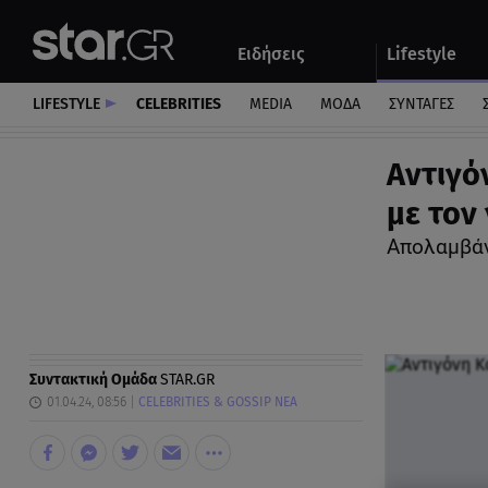
Αθλητικά
Quiz
Ειδήσεις
Lifestyle
Αυτοκίνητο
LIFESTYLE
CELEBRITIES
MEDIA
ΜΟΔΑ
ΣΥΝΤΑΓΕΣ
Αντιγό
με τον
Απολαμβάν
Συντακτική Ομάδα
STAR.GR
01.04.24, 08:56
CELEBRITIES & GOSSIP ΝΕΑ