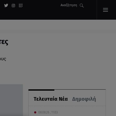
Αναζήτηση
τες
ους
Τελευταία Νέα
Δημοφιλή
08.08.26 , 11:03