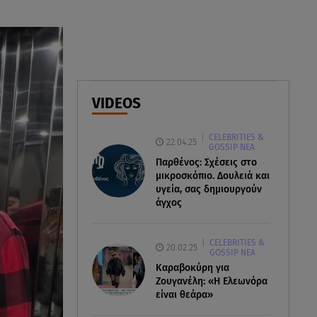
07.08.26 , 21:50
«Συμφωνία της Μέκκας» για
Τουρκία – Σαουδική Αραβία -
Πακιστάν
07.08.26 , 21:50
VIDEOS
Καιρός: Έρχονται ξανά 40άρια -
Σε ποιες περιοχές
CELEBRITIES &
22.04.25
GOSSIP ΝΕΑ
Παρθένος: Σχέσεις στο
μικροσκόπιο. Δουλειά και
υγεία, σας δημιουργούν
άγχος
CELEBRITIES &
20.02.25
GOSSIP ΝΕΑ
Καραβοκύρη για
Ζουγανέλη: «Η Ελεωνόρα
είναι θεάρα»