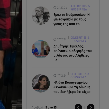
CELEBRITIES &
24.12.24
GOSSIP ΝΕΑ
Εριέττα Κούρκουλου: Η
φωτογραφία με τους
γιους της από το
CELEBRITIES &
17.12.24
GOSSIP ΝΕΑ
Δημήτρης Ήμελλος:
«Λύγισε» ο αδερφός του
μιλώντας στο Αλήθειες
με
CELEBRITIES &
17.12.24
GOSSIP ΝΕΑ
Ηλιάνα Παπαγεωργίου:
«Ανακάλυψα τη δύναμη
που δεν ήξερα ότι είχα»
Προβολή
5 από 15