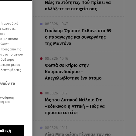
Νέες ταυτότητες: Πού πρέπει να
αλλάξετε τα στοιχεία σας
 ή μοναδικά
08.08.26 , 10:47
α καταστεί
Γουίλιαμ Όρμπιτ: Πέθανε στα 69
 που
ο παραγωγός και συνεργάτης
να με σκοπό
της Μαντόνα
ν λόγω
ποιες από τις
ε αυτό το μενού
08.08.26 , 10:46
 σύνδεσμο
ριστερό μέρος
Φωτιά σε κτίριο στην
ς λεπτομέρειες
Κουμουνδούρου -
Απεγκλωβίστηκε ένα άτομο
εθούν τα
08.08.26 , 10:12
αγνώριση
Ιός του Δυτικού Νείλου: Στο
ση και
«κόκκινο» η Αττική – Πώς να
προστατευτείτε;
ει τις πιο
08.08.26 , 10:11
οδοχή
Λίλα Μπακλέση: Γέννησε τον γιο