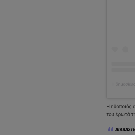
Η ηθοποιός 
του έρωτά τ