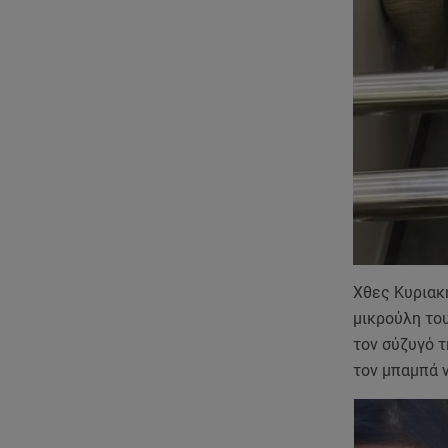
Χθες Κυριακή
μικρούλη του
τον σύζυγό τ
τον μπαμπά ν