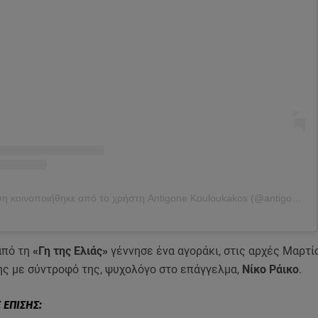
Η δημοσίευση κοινοποιήθηκε από το χρήστη Antigone Kouloukakos (@antigonekouloukakos)
από τη
«Γη της Ελιάς»
γέννησε ένα αγοράκι, στις αρχές Μαρτί
ης με σύντροφό της, ψυχολόγο στο επάγγελμα,
Νίκο Ράικο
.