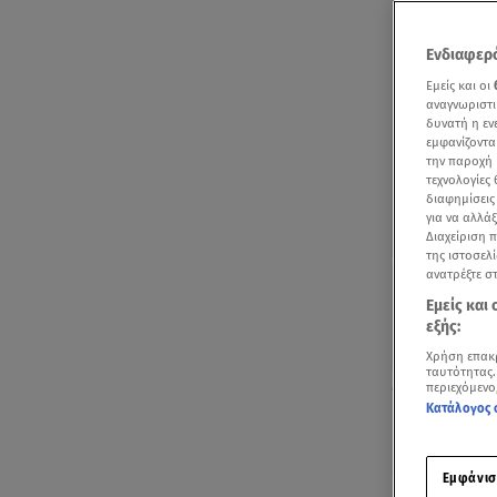
Ενδιαφερό
Εμείς και οι
αναγνωριστι
δυνατή η ε
εμφανίζοντα
την παροχή 
τεχνολογίες
διαφημίσεις
για να αλλά
Διαχείριση 
της ιστοσελί
ανατρέξτε σ
Εμείς και
εξής:
Χρήση επακ
ταυτότητας.
Οι ευχές της 
περιεχόμενο
Κατάλογος 
Εδώ και λίγε
ευτυχισμένε
Εμφάνισ