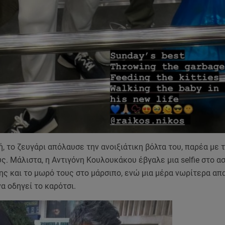
, το ζευγάρι απόλαυσε την ανοιξιάτικη βόλτα του, παρέα με 
ς. Μάλιστα, η Αντιγόνη Κουλουκάκου έβγαλε μια selfie στο α
ης και το μωρό τους στο μάρσιπο, ενώ μια μέρα νωρίτερα απ
α οδηγεί το καρότσι.