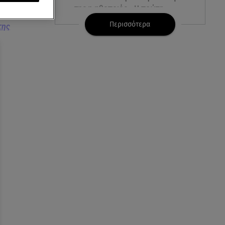
της η ηθοποιός - Η πρώτη
φωτογραφία
Περισσότερα
της
08.08.26 , 10:00
Νηστίσιμη συνταγή για να
φτιάξετε χαλβά με σοκολάτα και
πορτοκάλι
08.08.26 , 09:26
Φωτιά Αττικοβοιωτία:
Απελευθερώθηκε ενέργεια ίση
με 6 βόμβες Χιροσίμα
08.08.26 , 09:05
BMW: Οι πωλήσεις και η
συμφωνία με τους
εργαζόμενους
08.08.26 , 09:03