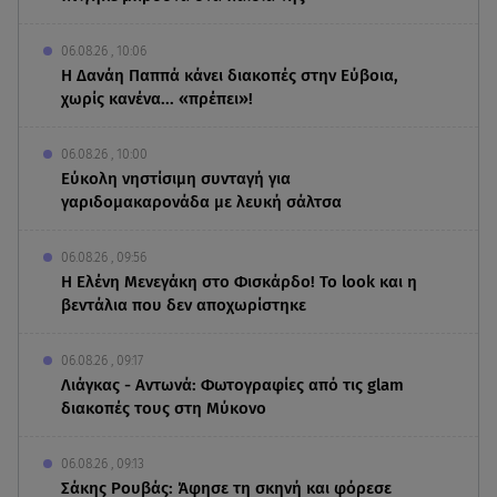
06.08.26 , 10:06
Η Δανάη Παππά κάνει διακοπές στην Εύβοια,
χωρίς κανένα... «πρέπει»!
06.08.26 , 10:00
Eύκολη νηστίσιμη συνταγή για
γαριδομακαρονάδα με λευκή σάλτσα
06.08.26 , 09:56
Η Ελένη Μενεγάκη στο Φισκάρδο! Το look και η
βεντάλια που δεν αποχωρίστηκε
06.08.26 , 09:17
Λιάγκας - Αντωνά: Φωτογραφίες από τις glam
διακοπές τους στη Μύκονο
06.08.26 , 09:13
Σάκης Ρουβάς: Άφησε τη σκηνή και φόρεσε