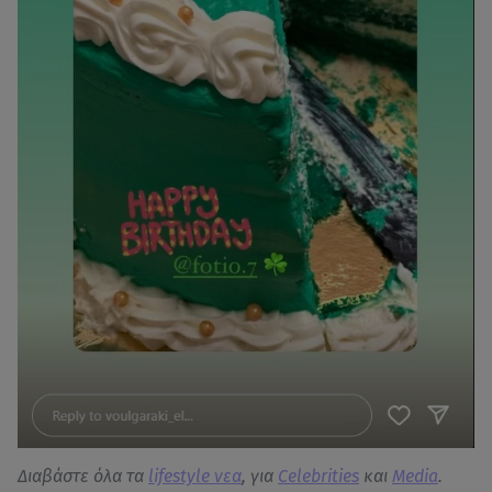
Διαβάστε όλα τα
lifestyle νεα
, για
Celebrities
και
Media
.