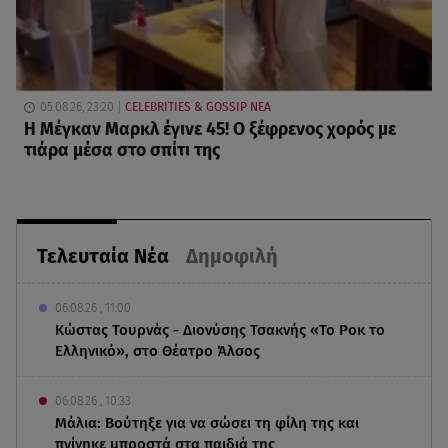
05.08.26, 23:20
CELEBRITIES & GOSSIP ΝΕΑ
Η Μέγκαν Μαρκλ έγινε 45! Ο ξέφρενος χορός με
τιάρα μέσα στο σπίτι της
Τελευταία Νέα
Δημοφιλή
06.08.26 , 11:00
Κώστας Τουρνάς - Διονύσης Τσακνής «Το Ροκ το
Ελληνικό», στο Θέατρο Άλσος
06.08.26 , 10:33
Μάλια: Βούτηξε για να σώσει τη φίλη της και
πνίγηκε μπροστά στα παιδιά της