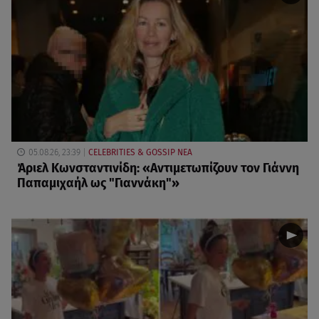
05.08.26, 23:39
CELEBRITIES & GOSSIP ΝΕΑ
Άριελ Κωνσταντινίδη: «Αντιμετωπίζουν τον Γιάννη
Παπαμιχαήλ ως "Γιαννάκη"»