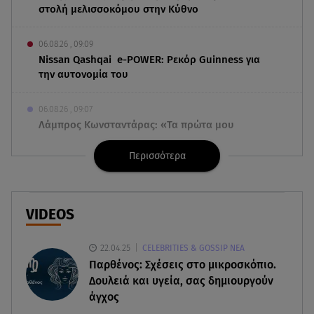
στολή μελισσοκόμου στην Κύθνο
06.08.26 , 09:09
Nissan Qashqai e-POWER: Ρεκόρ Guinness για
την αυτονομία του
06.08.26 , 09:07
Λάμπρος Κωνσταντάρας: «Τα πρώτα μου
γενέθλια που δεν θα με πάρεις τηλέφωνο»
Περισσότερα
06.08.26 , 09:03
Μαρία Κάλλας: Όταν η ντίβα της όπερας μίλησε
σπαστά ελληνικά στο ραδιόφωνο
VIDEOS
06.08.26 , 08:58
22.04.25
CELEBRITIES & GOSSIP ΝΕΑ
Τι είναι το «πολωμένο μελτέμι», που
Παρθένος: Σχέσεις στο μικροσκόπιο.
τροφοδότησε τις φωτιές σε Αττικοβοιωτία
Δουλειά και υγεία, σας δημιουργούν
άγχος
06.08.26 , 08:35