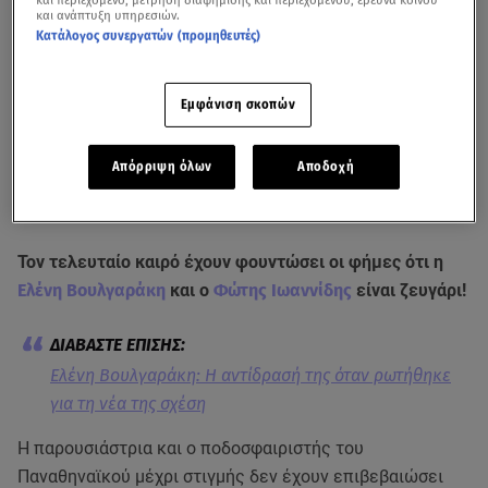
και ανάπτυξη υπηρεσιών.
Κατάλογος συνεργατών (προμηθευτές)
Εμφάνιση σκοπών
Απόρριψη όλων
Αποδοχή
Η αντίδραση της Ελένης Βουλγαράκη όταν ρωτήθηκε για τη νέα της σχέση
- Βίντεο από εκπομπή Πρωινό Σου Σου / Οpen
Τον τελευταίο καιρό έχουν φουντώσει οι φήμες ότι η
Ελένη Βουλγαράκη
και ο
Φώτης Ιωαννίδης
είναι ζευγάρι!
Ελένη Βουλγαράκη: Η αντίδρασή της όταν ρωτήθηκε
για τη νέα της σχέση
Η παρουσιάστρια και ο ποδοσφαιριστής του
Παναθηναϊκού μέχρι στιγμής δεν έχουν επιβεβαιώσει