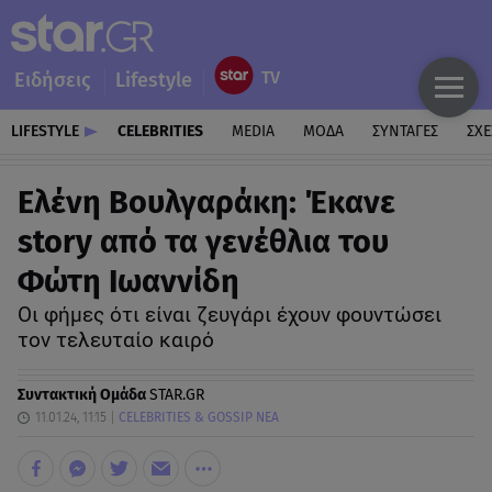
Ειδήσεις
Lifestyle
LIFESTYLE
CELEBRITIES
MEDIA
ΜΟΔΑ
ΣΥΝΤΑΓΕΣ
ΣΧΕ
Ελένη Βουλγαράκη: Έκανε
story από τα γενέθλια του
Φώτη Ιωαννίδη
Οι φήμες ότι είναι ζευγάρι έχουν φουντώσει
τον τελευταίο καιρό
Συντακτική Ομάδα
STAR.GR
11.01.24, 11:15
CELEBRITIES & GOSSIP ΝΕΑ