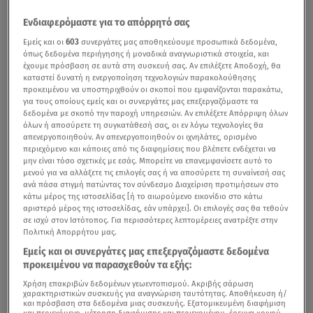
Ενδιαφερόμαστε για το απόρρητό σας
Εμείς και οι
603
συνεργάτες μας αποθηκεύουμε προσωπικά δεδομένα,
όπως δεδομένα περιήγησης ή μοναδικά αναγνωριστικά στοιχεία, και
έχουμε πρόσβαση σε αυτά στη συσκευή σας. Αν επιλέξετε Αποδοχή, θα
καταστεί δυνατή η ενεργοποίηση τεχνολογιών παρακολούθησης
προκειμένου να υποστηριχθούν οι σκοποί που εμφανίζονται παρακάτω,
για τους οποίους εμείς και οι συνεργάτες μας επεξεργαζόμαστε τα
δεδομένα με σκοπό την παροχή υπηρεσιών. Αν επιλέξετε Απόρριψη όλων
όλων ή αποσύρετε τη συγκατάθεσή σας, οι εν λόγω τεχνολογίες θα
απενεργοποιηθούν. Αν απενεργοποιηθούν οι ιχνηλάτες, ορισμένο
περιεχόμενο και κάποιες από τις διαφημίσεις που βλέπετε ενδέχεται να
μην είναι τόσο σχετικές με εσάς. Μπορείτε να επανεμφανίσετε αυτό το
μενού για να αλλάξετε τις επιλογές σας ή να αποσύρετε τη συναίνεσή σας
ανά πάσα στιγμή πατώντας τον σύνδεσμο Διαχείριση προτιμήσεων στο
κάτω μέρος της ιστοσελίδας [ή το αιωρούμενο εικονίδιο στο κάτω
αριστερό μέρος της ιστοσελίδας, εάν υπάρχει]. Οι επιλογές σας θα τεθούν
σε ισχύ στον Ιστότοπος. Για περισσότερες λεπτομέρειες ανατρέξτε στην
Πολιτική Απορρήτου μας.
Εμείς και οι συνεργάτες μας επεξεργαζόμαστε δεδομένα
προκειμένου να παρασχεθούν τα εξής:
Χρήση επακριβών δεδομένων γεωεντοπισμού. Ακριβής σάρωση
χαρακτηριστικών συσκευής για αναγνώριση ταυτότητας. Αποθήκευση ή/
και πρόσβαση στα δεδομένα μιας συσκευής. Εξατομικευμένη διαφήμιση
και περιεχόμενο, μέτρηση διαφήμισης και περιεχομένου, έρευνα κοινού