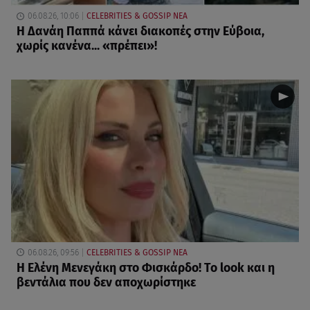
06.08.26, 10:06
CELEBRITIES & GOSSIP ΝΕΑ
Η Δανάη Παππά κάνει διακοπές στην Εύβοια,
χωρίς κανένα... «πρέπει»!
06.08.26, 09:56
CELEBRITIES & GOSSIP ΝΕΑ
Η Ελένη Μενεγάκη στο Φισκάρδο! Το look και η
βεντάλια που δεν αποχωρίστηκε