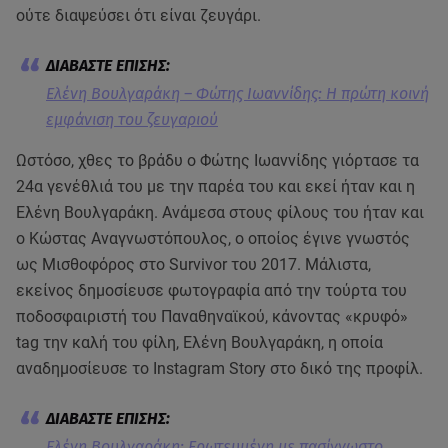
ούτε διαψεύσει ότι είναι ζευγάρι.
Ελένη Βουλγαράκη – Φώτης Ιωαννίδης: Η πρώτη κοινή
εμφάνιση του ζευγαριού
Ωστόσο, χθες το βράδυ ο Φώτης Ιωαννίδης γιόρτασε τα
24α γενέθλιά του με την παρέα του και εκεί ήταν και η
Ελένη Βουλγαράκη. Ανάμεσα στους φίλους του ήταν και
ο Κώστας Αναγνωστόπουλος, ο οποίος έγινε γνωστός
ως Μισθοφόρος στο Survivor του 2017. Μάλιστα,
εκείνος δημοσίευσε φωτογραφία από την τούρτα του
ποδοσφαιριστή του Παναθηναϊκού, κάνοντας «κρυφό»
tag την καλή του φίλη, Ελένη Βουλγαράκη, η οποία
αναδημοσίευσε το Instagram Story στο δικό της προφίλ.
Ελένη Βουλγαράκη: Ερωτευμένη με πασίγνωστο