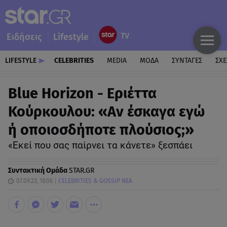
Ειδήσεις
Lifestyle
LIFESTYLE
CELEBRITIES
MEDIA
ΜΟΔΑ
ΣΥΝΤΑΓΕΣ
ΣΧΕ
Blue Horizon - Εριέττα
Κούρκουλου: «Αν έσκαγα εγώ
ή οποιοσδήποτε πλούσιος;»
«Εκεί που σας παίρνει τα κάνετε» ξεσπάει
Συντακτική Ομάδα
STAR.GR
07.09.23, 18:06
CELEBRITIES & GOSSIP ΝΕΑ