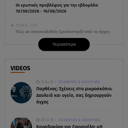
Οι ερωτικές προβλέψεις για την εβδομάδα
10/08/2026 - 16/08/2026
09.08.26 , 12:00
Πώς να αποσυνδεθείς (ρεαλιστικά) από το άγχος
στις διακοπές
Περισσότερα
09.08.26 , 11:55
Διακοπές στην Κρήτη κάνει ο πρωθυπουργός
VIDEOS
09.08.26 , 11:48
Αλεξάνδρα Νίκα: Είναι περήφανη για την αδερφή
22.04.25
CELEBRITIES & GOSSIP ΝΕΑ
της Νταίζη - Η ανάρτηση
Παρθένος: Σχέσεις στο μικροσκόπιο.
Δουλειά και υγεία, σας δημιουργούν
09.08.26 , 11:38
άγχος
Κόσοβο: Βουλευτές πέταξαν αυγά στον
υπηρεσιακό πρωθυπουργό
20.02.25
CELEBRITIES & GOSSIP ΝΕΑ
09.08.26 , 11:23
Καραβοκύρη για Ζουγανέλη: «Η