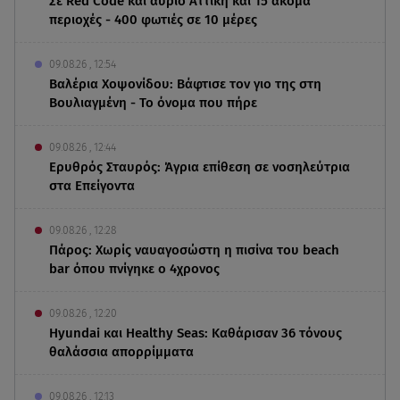
Σε Red Code και αύριο Αττική και 15 ακόμα
περιοχές - 400 φωτιές σε 10 μέρες
09.08.26 , 12:54
Βαλέρια Χοψονίδου: Βάφτισε τον γιο της στη
Βουλιαγμένη - Το όνομα που πήρε
09.08.26 , 12:44
Ερυθρός Σταυρός: Άγρια επίθεση σε νοσηλεύτρια
στα Επείγοντα
09.08.26 , 12:28
Πάρος: Χωρίς ναυαγοσώστη η πισίνα του beach
bar όπου πνίγηκε ο 4χρονος
09.08.26 , 12:20
Hyundai και Healthy Seas: Καθάρισαν 36 τόνους
θαλάσσια απορρίμματα
09.08.26 , 12:13