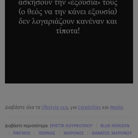
Διαβάστε όλα τα
lifestyle νεα
, για
Celebrities
και
Media
.
|
Διαβάστε περισσότερα:
ΕΡΙΕΤΤΑ ΚΟΥΡΚΟΥΛΟΥ
BLUE HORIZON
|
|
|
|
ΠΝΙΓΜΟΣ
ΠΕΙΡΑΙΑΣ
36ΧΡΟΝΟΣ
ΘΑΝΑΤΟΣ 36ΧΡΟΝΟΥ