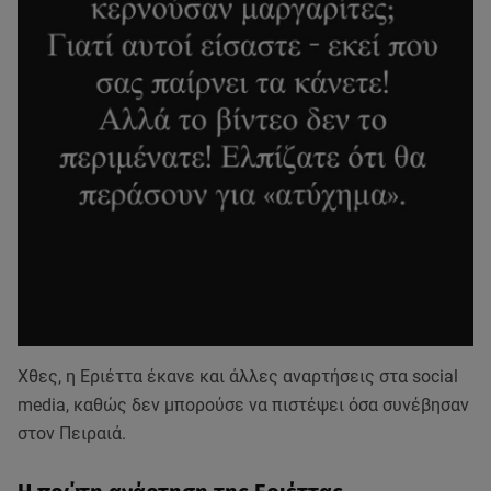
Χθες, η Εριέττα έκανε και άλλες αναρτήσεις στα social
media, καθώς δεν μπορούσε να πιστέψει όσα συνέβησαν
στον Πειραιά.