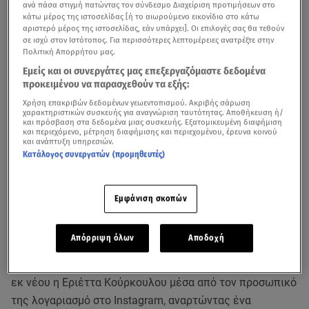
ανά πάσα στιγμή πατώντας τον σύνδεσμο Διαχείριση προτιμήσεων στο
κάτω μέρος της ιστοσελίδας [ή το αιωρούμενο εικονίδιο στο κάτω
αριστερό μέρος της ιστοσελίδας, εάν υπάρχει]. Οι επιλογές σας θα τεθούν
σε ισχύ στον Ιστότοπος. Για περισσότερες λεπτομέρειες ανατρέξτε στην
Πολιτική Απορρήτου μας.
Εμείς και οι συνεργάτες μας επεξεργαζόμαστε δεδομένα
προκειμένου να παρασχεθούν τα εξής:
Χρήση επακριβών δεδομένων γεωεντοπισμού. Ακριβής σάρωση
Οργή και θλίψη έχει προκαλέσει σε ολόκληρη την
χαρακτηριστικών συσκευής για αναγνώριση ταυτότητας. Αποθήκευση ή/
και πρόσβαση στα δεδομένα μιας συσκευής. Εξατομικευμένη διαφήμιση
Ελλάδα ο θάνατος του
36χρονου Αντώνη Καρυώτη
που
και περιεχόμενο, μέτρηση διαφήμισης και περιεχομένου, έρευνα κοινού
και ανάπτυξη υπηρεσιών.
προσπαθούσε να προλάβει το πλοίο
Blue Horizon
στο
Κατάλογος συνεργατών (προμηθευτές)
λιμάνι του Πειραιά αλλά κατέληξε να χάσει τη ζωή του.
Εμφάνιση σκοπών
Blue Horizon: Παραιτήθηκε o CEO της εταιρίας μετά
τον πνιγμό του 36χρονου
Απόρριψη όλων
Αποδοχή
Τον θυμό και την απογοήτευσή της θέλησε να εκφράσει
εκ νέου η Εριέττα Κούρκουλου μέσα από τον προσωπικό
της λογαριασμό στο Instagram, αναρτώντας ένα