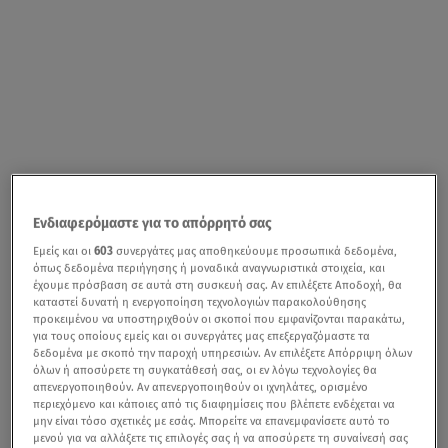
Ενδιαφερόμαστε για το απόρρητό σας
Εμείς και οι
603
συνεργάτες μας αποθηκεύουμε προσωπικά δεδομένα,
όπως δεδομένα περιήγησης ή μοναδικά αναγνωριστικά στοιχεία, και
έχουμε πρόσβαση σε αυτά στη συσκευή σας. Αν επιλέξετε Αποδοχή, θα
καταστεί δυνατή η ενεργοποίηση τεχνολογιών παρακολούθησης
προκειμένου να υποστηριχθούν οι σκοποί που εμφανίζονται παρακάτω,
για τους οποίους εμείς και οι συνεργάτες μας επεξεργαζόμαστε τα
δεδομένα με σκοπό την παροχή υπηρεσιών. Αν επιλέξετε Απόρριψη όλων
όλων ή αποσύρετε τη συγκατάθεσή σας, οι εν λόγω τεχνολογίες θα
απενεργοποιηθούν. Αν απενεργοποιηθούν οι ιχνηλάτες, ορισμένο
περιεχόμενο και κάποιες από τις διαφημίσεις που βλέπετε ενδέχεται να
μην είναι τόσο σχετικές με εσάς. Μπορείτε να επανεμφανίσετε αυτό το
μενού για να αλλάξετε τις επιλογές σας ή να αποσύρετε τη συναίνεσή σας