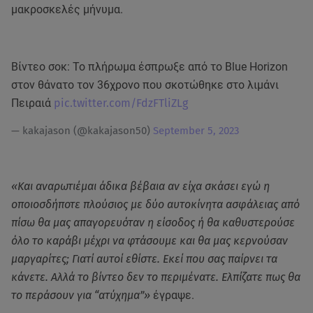
μακροσκελές μήνυμα.
Βίντεο σοκ: Το πλήρωμα έσπρωξε από το Blue Horizon
στον θάνατο τον 36χρονο που σκοτώθηκε στο λιμάνι
Πειραιά
pic.twitter.com/FdzFTliZLg
— kakajason (@kakajason50)
September 5, 2023
«Και αναρωτιέμαι άδικα βέβαια αν είχα σκάσει εγώ η
οποιοσδήποτε πλούσιος με δύο αυτοκίνητα ασφάλειας από
πίσω θα μας απαγορευόταν η είσοδος ή θα καθυστερούσε
όλο το καράβι μέχρι να φτάσουμε και θα μας κερνούσαν
μαργαρίτες; Γιατί αυτοί εθίστε. Εκεί που σας παίρνει τα
κάνετε. Αλλά το βίντεο δεν το περιμένατε. Ελπίζατε πως θα
το περάσουν για “ατύχημα”»
έγραψε.