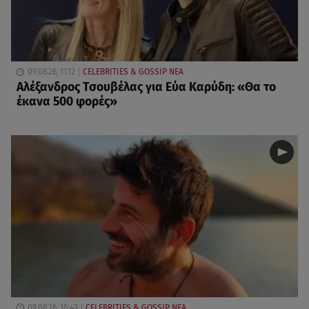
09.08.26, 11:12
CELEBRITIES & GOSSIP ΝΕΑ
Αλέξανδρος Τσουβέλας για Εύα Καρύδη: «Θα το
έκανα 500 φορές»
09.08.26, 10:43
CELEBRITIES & GOSSIP ΝΕΑ