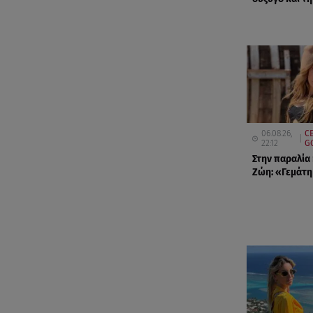
06.08.26,
CE
22:12
G
Στην παραλία
Ζώη: «Γεμάτη