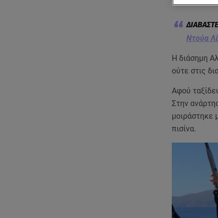
διαδικτυακού
Ντούα Λί
Η διάσημη Αλ
ούτε στις δι
Αφού ταξίδεψ
Στην ανάρτησ
μοιράστηκε μ
πισίνα.