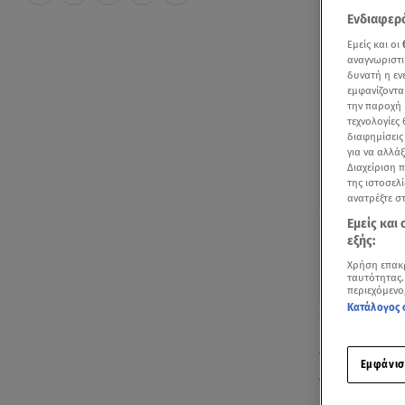
Ενδιαφερό
Εμείς και οι
αναγνωριστι
δυνατή η ε
εμφανίζοντα
την παροχή 
τεχνολογίες
διαφημίσεις
για να αλλά
Διαχείριση 
της ιστοσελί
ανατρέξτε σ
Εμείς και
εξής:
Χρήση επακ
ταυτότητας.
περιεχόμενο
Κατάλογος 
Δείτε βίντεο 
Τις καλοκαιρ
Εμφάνισ
πολλές από τ