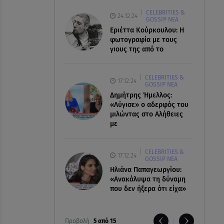
CELEBRITIES &
24.12.24
GOSSIP ΝΕΑ
Εριέττα Κούρκουλου: Η
φωτογραφία με τους
γιους της από το
CELEBRITIES &
17.12.24
GOSSIP ΝΕΑ
Δημήτρης Ήμελλος:
«Λύγισε» ο αδερφός του
μιλώντας στο Αλήθειες
με
CELEBRITIES &
17.12.24
GOSSIP ΝΕΑ
Ηλιάνα Παπαγεωργίου:
«Ανακάλυψα τη δύναμη
που δεν ήξερα ότι είχα»
Προβολή
5 από 15