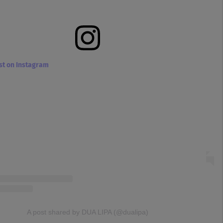
ost on Instagram
A post shared by DUA LIPA (@dualipa)