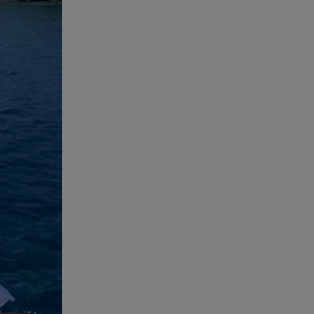
Ισραήλ - Κύπρος - Κρήτη: Το
μεγαλύτερο υποθαλάσσιο
καλώδιο στον κόσμο
06.08.26 , 21:07
Motor Oil: Δωρεά
πυροσβεστικών οχημάτων και
εξοπλισμού στον Άγιο Βασίλειο
06.08.26 , 20:49
Άκης Παυλόπουλος: Η τρυφερή
εξομολόγηση της συζύγου του,
Ελένης Φωτοπούλου
06.08.26 , 20:25
Πώς επικοινωνούν τα
ελικόπτερα στη φωτιά και ο
ρόλος του «συνδέσμου»
06.08.26 , 20:16