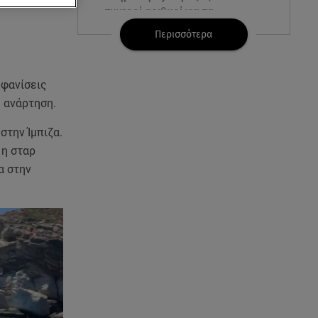
τυχεροί αριθμοί για τα
2.500.000 ευρώ
Περισσότερα
06.08.26 , 22:02
Σύγκρουση τραμ στη Γερμανία:
μφανίσεις
25 τραυματίες, 7 σε σοβαρή
ς ανάρτηση.
κατάσταση
στην Ίμπιζα.
06.08.26 , 21:59
 η σταρ
Νέες τουρκικές προκλήσεις στο
α στην
Αιγαίο - Αερομαχία με ελληνικά
F-16
06.08.26 , 21:31
Τροχαίο για τον Mike - Η
ανακοίνωση του ράπερ στα
social media
06.08.26 , 21:22