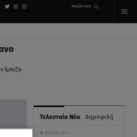
Αναζήτηση
φανο
ν Ίμπιζα
Τελευταία Νέα
Δημοφιλή
06.08.26 , 23:41