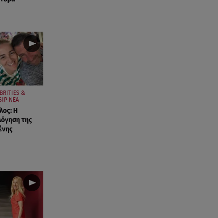
BRITIES &
SIP ΝΕΑ
ος: Η
λόγηση της
ένης