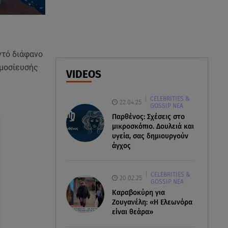
Αθηνά Οικονομάκου από την
Μπόρα Μπόρα: «Έσκασε όλη η
κούραση του χειμώνα»
06.08.26 , 20:04
οντό διάφανο
Σαμοθράκη: Συγκλονιστική
ημοσίευσής
VIDEOS
διάσωση 15χρονης από
δύσβατο φαράγγι
CELEBRITIES &
22.04.25
GOSSIP ΝΕΑ
06.08.26 , 19:44
Παρθένος: Σχέσεις στο
Πότε δεν επιβάλλεται φόρος
μικροσκόπιο. Δουλειά και
κληρονομιάς σε τραπεζικές
υγεία, σας δημιουργούν
καταθέσεις
άγχος
CELEBRITIES &
20.02.25
GOSSIP ΝΕΑ
Καραβοκύρη για
Ζουγανέλη: «Η Ελεωνόρα
είναι θεάρα»