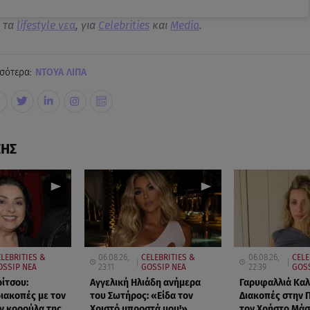
α τα
lifestyle νεα
, για
Celebrities
και
Media
.
σότερα:
ΝΤΟΥΑ ΛΙΠΑ
ΣΗΣ
LEBRITIES &
06.08.26,
CELEBRITIES &
06.08.26,
CELE
OSSIP ΝΕΑ
23:11
GOSSIP ΝΕΑ
22:39
GOSS
ρίτσου:
Αγγελική Ηλιάδη ανήμερα
Γαρυφαλλιά Κα
διακοπές με τον
του Σωτήρος: «Είδα τον
Διακοπές στην 
ην κορούλα της
Χριστό μπροστά μου!»
τον Χρήστο Μά