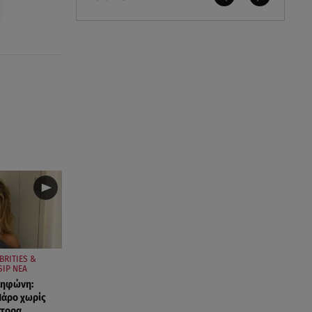
BRITIES &
IP ΝΕΑ
ληφώνη:
Πάρο χωρίς
στορα