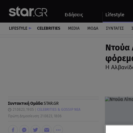
Αθλητικά
Quiz
Ειδήσεις
Lifestyle
Αυτοκίνητο
LIFESTYLE
CELEBRITIES
MEDIA
ΜΟΔΑ
ΣΥΝΤΑΓΕΣ
Ντούα 
φόρεμα
Η Αλβανίδ
Συντακτική Ομάδα
STAR.GR
21.08.23, 19:05
CELEBRITIES & GOSSIP ΝΕΑ
Πρώτη Δημοσίευση: 21.08.23, 18:06