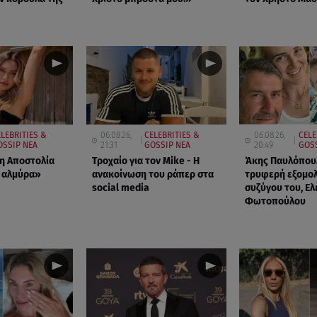
LEBRITIES &
06.08.26,
CELEBRITIES &
06.08.26,
CELE
OSSIP ΝΕΑ
21:31
GOSSIP ΝΕΑ
20:49
GOS
 η Αποστολία
Τροχαίο για τον Mike - Η
Άκης Παυλόπουλ
 αλμύρα»
ανακοίνωση του ράπερ στα
τρυφερή εξομο
social media
συζύγου του, Ελ
Φωτοπούλου