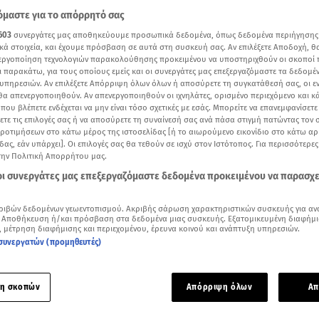
μαστε για το απόρρητό σας
603
συνεργάτες μας αποθηκεύουμε προσωπικά δεδομένα, όπως δεδομένα περιήγησης
κά στοιχεία, και έχουμε πρόσβαση σε αυτά στη συσκευή σας. Αν επιλέξετε Αποδοχή, θ
νεργοποίηση τεχνολογιών παρακολούθησης προκειμένου να υποστηριχθούν οι σκοποί
ι παρακάτω, για τους οποίους εμείς και οι συνεργάτες μας επεξεργαζόμαστε τα δεδομέ
υπηρεσιών. Αν επιλέξετε Απόρριψη όλων όλων ή αποσύρετε τη συγκατάθεσή σας, οι ε
 θα απενεργοποιηθούν. Αν απενεργοποιηθούν οι ιχνηλάτες, ορισμένο περιεχόμενο και κά
 που βλέπετε ενδέχεται να μην είναι τόσο σχετικές με εσάς. Μπορείτε να επανεμφανίσετ
ξετε τις επιλογές σας ή να αποσύρετε τη συναίνεσή σας ανά πάσα στιγμή πατώντας τον
προτιμήσεων στο κάτω μέρος της ιστοσελίδας [ή το αιωρούμενο εικονίδιο στο κάτω α
δας, εάν υπάρχει]. Οι επιλογές σας θα τεθούν σε ισχύ στον Ιστότοπος. Για περισσότερε
την Πολιτική Απορρήτου μας.
 οι συνεργάτες μας επεξεργαζόμαστε δεδομένα προκειμένου να παρασχ
Δείτε περισσότερα άρθρα μας στα αποτελέσματα αναζήτησης
ριβών δεδομένων γεωεντοπισμού. Ακριβής σάρωση χαρακτηριστικών συσκευής για αν
Add star.gr on Google
 Αποθήκευση ή/και πρόσβαση στα δεδομένα μιας συσκευής. Εξατομικευμένη διαφήμι
, μέτρηση διαφήμισης και περιεχομένου, έρευνα κοινού και ανάπτυξη υπηρεσιών.
συνεργατών (προμηθευτές)
που πόσταρε η Ντούα Λίπα από τις διακοπές της στην Πελοπόνησσο
ινές της διακοπές στην Ίμπιζα απολαμβάνει η
Ντούα Λίπα
και
η σκοπών
Απόρριψη όλων
Απ
ις ξέγνοιαστες στιγμές της αλλά και τα outfits που κάνει με 