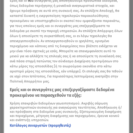
Εμείς και οι
603
συνεργάτες μας αποθηκεύουμε προσωπικά δεδομένα,
όπως δεδομένα περιήγησης ή μοναδικά αναγνωριστικά στοιχεία, και
έχουμε πρόσβαση σε αυτά στη συσκευή σας. Αν επιλέξετε Αποδοχή, θα
καταστεί δυνατή η ενεργοποίηση τεχνολογιών παρακολούθησης
προκειμένου να υποστηριχθούν οι σκοποί που εμφανίζονται παρακάτω,
για τους οποίους εμείς και οι συνεργάτες μας επεξεργαζόμαστε τα
δεδομένα με σκοπό την παροχή υπηρεσιών. Αν επιλέξετε Απόρριψη όλων
όλων ή αποσύρετε τη συγκατάθεσή σας, οι εν λόγω τεχνολογίες θα
απενεργοποιηθούν. Αν απενεργοποιηθούν οι ιχνηλάτες, ορισμένο
περιεχόμενο και κάποιες από τις διαφημίσεις που βλέπετε ενδέχεται να
μην είναι τόσο σχετικές με εσάς. Μπορείτε να επανεμφανίσετε αυτό το
μενού για να αλλάξετε τις επιλογές σας ή να αποσύρετε τη συναίνεσή σας
ανά πάσα στιγμή πατώντας τον σύνδεσμο Διαχείριση προτιμήσεων στο
κάτω μέρος της ιστοσελίδας [ή το αιωρούμενο εικονίδιο στο κάτω
αριστερό μέρος της ιστοσελίδας, εάν υπάρχει]. Οι επιλογές σας θα τεθούν
σε ισχύ στον Ιστότοπος. Για περισσότερες λεπτομέρειες ανατρέξτε στην
Πολιτική Απορρήτου μας.
Εμείς και οι συνεργάτες μας επεξεργαζόμαστε δεδομένα
προκειμένου να παρασχεθούν τα εξής:
Χρήση επακριβών δεδομένων γεωεντοπισμού. Ακριβής σάρωση
χαρακτηριστικών συσκευής για αναγνώριση ταυτότητας. Αποθήκευση ή/
και πρόσβαση στα δεδομένα μιας συσκευής. Εξατομικευμένη διαφήμιση
και περιεχόμενο, μέτρηση διαφήμισης και περιεχομένου, έρευνα κοινού
και ανάπτυξη υπηρεσιών.
Κατάλογος συνεργατών (προμηθευτές)