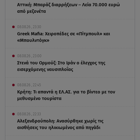
Αττική: Μπαράζ διαρρήξεων – Λεία 70.000 ευρώ
από μεζονέτα
08.08.26 , 23:30
Greek Mafia: Χειροπέδες σε «Πίτμπουλ» και
«Μπουλντόγκ»
08.08.26 , 23:00
Στενά του Ορμούζ: Στο Ιράν ο έλεγχος της
εισερχόμενης ναυσιπλοΐας
08.08.26 , 22:45
Κρήτη: Τι απαντά η ΕΛ.ΑΣ. για το βίντεο με τον
μεθυσμένο τουρίστα
08.08.26 , 22:33
Αλεξανδρούπολη: Ανασύρθηκε χωρίς τις
αισθήσεις του ηλικιωμένος από πηγάδι