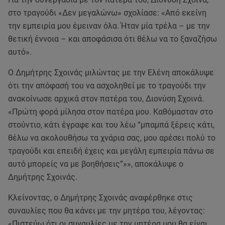
στο τραγούδι «Δεν μεγαλώνω» σχολίασε: «Από εκείνη
την εμπειρία μου έμειναν όλα. Ήταν μία τρέλα – με την
θετική έννοια – και αποφάσισα ότι θέλω να το ξαναζήσω
αυτό».
Ο Δημήτρης Σχοινάς μιλώντας με την Ελένη αποκάλυψε
ότι την απόφασή του να ασχοληθεί με το τραγούδι την
ανακοίνωσε αρχικά στον πατέρα του, Διονύση Σχοινά.
«Πρώτη φορά μίλησα στον πατέρα μου. Καθόμασταν στο
στούντιο, κάτι έγραφε και του λέω “μπαμπά ξέρεις κάτι,
θέλω να ακολουθήσω τα χνάρια σας, μου αρέσει πολύ το
τραγούδι και επειδή έχεις και μεγάλη εμπειρία πάνω σε
αυτό μπορείς να με βοηθήσεις”»», αποκάλυψε ο
Δημήτρης Σχοινάς.
Κλείνοντας, ο Δημήτρης Σχοινάς αναφέρθηκε στις
συναυλίες που θα κάνει με την μητέρα του, λέγοντας:
«Πιστεύω ότι οι συναυλίες με την μητέρα μου θα είναι