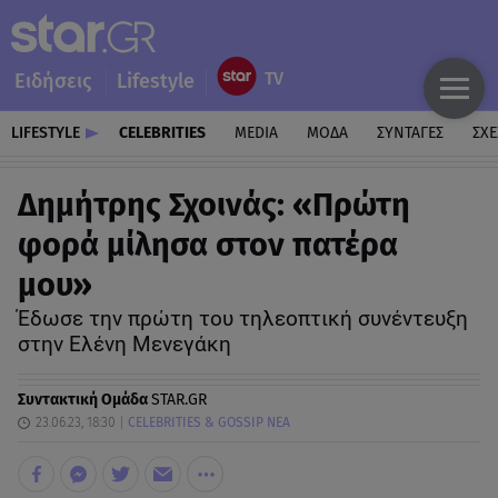
Ειδήσεις
Lifestyle
LIFESTYLE
CELEBRITIES
MEDIA
ΜΟΔΑ
ΣΥΝΤΑΓΕΣ
ΣΧΕ
Δημήτρης Σχοινάς: «Πρώτη
φορά μίλησα στον πατέρα
μου»
Έδωσε την πρώτη του τηλεοπτική συνέντευξη
στην Ελένη Μενεγάκη
Συντακτική Ομάδα
STAR.GR
23.06.23, 18:30
CELEBRITIES & GOSSIP ΝΕΑ