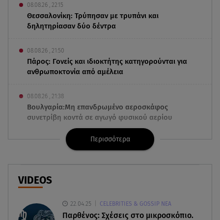
08.08.26 , 22:15
Θεσσαλονίκη: Τρύπησαν με τρυπάνι και
δηλητηρίασαν δύο δέντρα
08.08.26 , 21:50
Πάρος: Γονείς και ιδιοκτήτης κατηγορούνται για
ανθρωποκτονία από αμέλεια
08.08.26 , 21:38
Βουλγαρία:Μη επανδρωμένο αεροσκάφος
συνετρίβη κοντά σε αγωγό φυσικού αερίου
Περισσότερα
08.08.26 , 21:32
Φωτιά στην Αττικοβοιωτία: Ενέργεια ίση με έξι
ατομικές βόμβες
VIDEOS
08.08.26 , 21:20
«Ισλαμικό ΝΑΤΟ»: Πώς επηρεάζεται η Ελλάδα
22.04.25
CELEBRITIES & GOSSIP ΝΕΑ
από τη νέα συμμαχία
Παρθένος: Σχέσεις στο μικροσκόπιο.