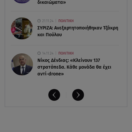
δικαιώματα»
06.08.26 , 20:04
Σαμοθράκη: Συγκλονιστική διάσωση 15χρονης
21.11.24
ΠΟΛΙΤΙΚΗ
από δύσβατο φαράγγι
ΣΥΡΙΖΑ: Ανεξαρτητοποιήθηκαν Τζάκρη
και Πούλου
14.11.24
ΠΟΛΙΤΙΚΗ
Νίκος Δένδιας: «Κλείνουν 137
στρατόπεδα. Kάθε μονάδα θα έχει
αντί-drone»