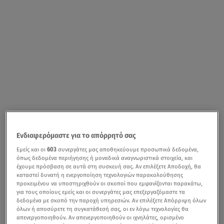
Ενδιαφερόμαστε για το απόρρητό σας
Εμείς και οι
603
συνεργάτες μας αποθηκεύουμε προσωπικά δεδομένα,
όπως δεδομένα περιήγησης ή μοναδικά αναγνωριστικά στοιχεία, και
έχουμε πρόσβαση σε αυτά στη συσκευή σας. Αν επιλέξετε Αποδοχή, θα
καταστεί δυνατή η ενεργοποίηση τεχνολογιών παρακολούθησης
προκειμένου να υποστηριχθούν οι σκοποί που εμφανίζονται παρακάτω,
για τους οποίους εμείς και οι συνεργάτες μας επεξεργαζόμαστε τα
δεδομένα με σκοπό την παροχή υπηρεσιών. Αν επιλέξετε Απόρριψη όλων
όλων ή αποσύρετε τη συγκατάθεσή σας, οι εν λόγω τεχνολογίες θα
απενεργοποιηθούν. Αν απενεργοποιηθούν οι ιχνηλάτες, ορισμένο