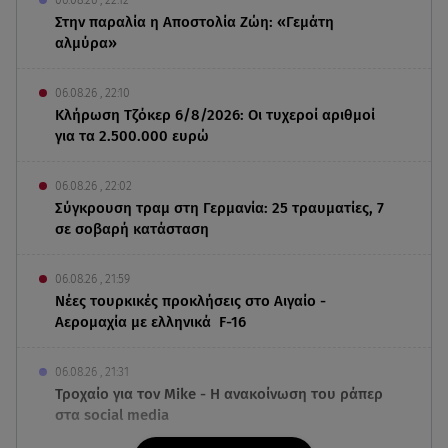
Στην παραλία η Αποστολία Ζώη: «Γεμάτη
αλμύρα»
06.08.26 , 22:10
Κλήρωση Τζόκερ 6/8/2026: Οι τυχεροί αριθμοί
για τα 2.500.000 ευρώ
06.08.26 , 22:02
Σύγκρουση τραμ στη Γερμανία: 25 τραυματίες, 7
σε σοβαρή κατάσταση
06.08.26 , 21:59
Νέες τουρκικές προκλήσεις στο Αιγαίο -
Αερομαχία με ελληνικά F-16
06.08.26 , 21:31
Τροχαίο για τον Mike - Η ανακοίνωση του ράπερ
στα social media