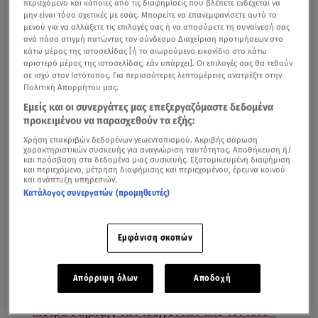
περιεχόμενο και κάποιες από τις διαφημίσεις που βλέπετε ενδέχεται να
μην είναι τόσο σχετικές με εσάς. Μπορείτε να επανεμφανίσετε αυτό το
μενού για να αλλάξετε τις επιλογές σας ή να αποσύρετε τη συναίνεσή σας
ανά πάσα στιγμή πατώντας τον σύνδεσμο Διαχείριση προτιμήσεων στο
κάτω μέρος της ιστοσελίδας [ή το αιωρούμενο εικονίδιο στο κάτω
αριστερό μέρος της ιστοσελίδας, εάν υπάρχει]. Οι επιλογές σας θα τεθούν
σε ισχύ στον Ιστότοπος. Για περισσότερες λεπτομέρειες ανατρέξτε στην
Πολιτική Απορρήτου μας.
Εμείς και οι συνεργάτες μας επεξεργαζόμαστε δεδομένα
προκειμένου να παρασχεθούν τα εξής:
Χρήση επακριβών δεδομένων γεωεντοπισμού. Ακριβής σάρωση
Μήνυμα στους πολίτες θα απευθύνει σήμερα στις 18:00
χαρακτηριστικών συσκευής για αναγνώριση ταυτότητας. Αποθήκευση ή/
και πρόσβαση στα δεδομένα μιας συσκευής. Εξατομικευμένη διαφήμιση
το απόγευμα ο πρωθυπουργός
Κυριάκος Μητσοτάκης
,
και περιεχόμενο, μέτρηση διαφήμισης και περιεχομένου, έρευνα κοινού
και ανάπτυξη υπηρεσιών.
όπως ανακοίνωσε ο
Στέλιος Πέτσας
. Ο κυβερνητικός
Κατάλογος συνεργατών (προμηθευτές)
εκπρόσωπος τόνισε ότι δε θα ανακοινωθούν νέα μέτρα
για τον περιορισμό της διασποράς του κορωνοϊού, αλλά
θα ενημερώσει τους πολίτες για την κρίσιμη φάση που
Εμφάνιση σκοπών
βρισκόμαστε όσον αφορά στην εξέλιξη της πανδημίας.
Απόρριψη όλων
Αποδοχή
Μέτρα στήριξης των πληγέντων από τον Ιανό -