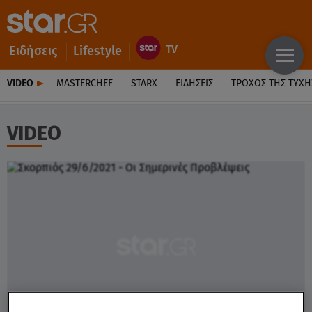
Ειδήσεις
Lifestyle
VIDEO
MASTERCHEF
STARX
ΕΙΔΉΣΕΙΣ
ΤΡΟΧΌΣ ΤΗΣ ΤΎΧΗ
VIDEO