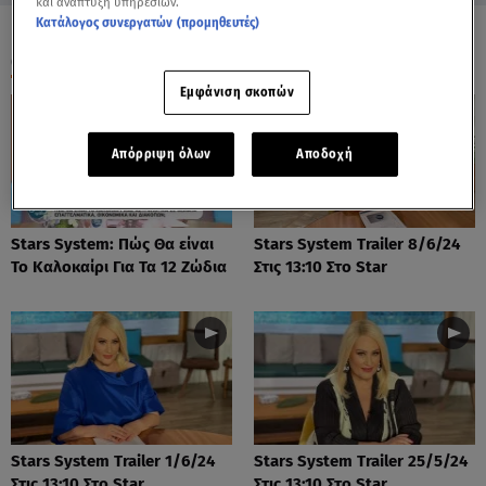
και ανάπτυξη υπηρεσιών.
Κατάλογος συνεργατών (προμηθευτές)
ΟΛΑ ΤΑ ΒΙΝΤΕΟ
Εμφάνιση σκοπών
Απόρριψη όλων
Αποδοχή
Stars System: Πώς Θα είναι
Stars System Trailer 8/6/24
Το Καλοκαίρι Για Τα 12 Ζώδια
Στις 13:10 Στο Star
Stars System Trailer 1/6/24
Stars System Trailer 25/5/24
Στις 13:10 Στο Star
Στις 13:10 Στο Star