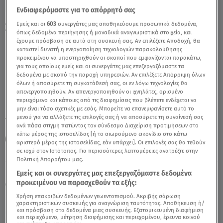
Ενδιαφερόμαστε για το απόρρητό σας
Εμείς και οι
603
συνεργάτες μας αποθηκεύουμε προσωπικά δεδομένα,
Σκορπιός 29/6/2021 - Οι Σημερινές
όπως δεδομένα περιήγησης ή μοναδικά αναγνωριστικά στοιχεία, και
Προβλέψεις - Video
έχουμε πρόσβαση σε αυτά στη συσκευή σας. Αν επιλέξετε Αποδοχή, θα
καταστεί δυνατή η ενεργοποίηση τεχνολογιών παρακολούθησης
προκειμένου να υποστηριχθούν οι σκοποί που εμφανίζονται παρακάτω,
για τους οποίους εμείς και οι συνεργάτες μας επεξεργαζόμαστε τα
δεδομένα με σκοπό την παροχή υπηρεσιών. Αν επιλέξετε Απόρριψη όλων
όλων ή αποσύρετε τη συγκατάθεσή σας, οι εν λόγω τεχνολογίες θα
απενεργοποιηθούν. Αν απενεργοποιηθούν οι ιχνηλάτες, ορισμένο
περιεχόμενο και κάποιες από τις διαφημίσεις που βλέπετε ενδέχεται να
μην είναι τόσο σχετικές με εσάς. Μπορείτε να επανεμφανίσετε αυτό το
μενού για να αλλάξετε τις επιλογές σας ή να αποσύρετε τη συναίνεσή σας
TAGS:
ΣΚΟΡΠΙΟΣ
ΣΚΟΡΠΙΟΣ ΣΗΜΕΡΑ
ΖΩΔΙΑ
ανά πάσα στιγμή πατώντας τον σύνδεσμο Διαχείριση προτιμήσεων στο
κάτω μέρος της ιστοσελίδας [ή το αιωρούμενο εικονίδιο στο κάτω
ΑΣΤΡΟΛΟΓΙΚΕΣ ΠΡΟΒΛΕΨΕΙΣ
αριστερό μέρος της ιστοσελίδας, εάν υπάρχει]. Οι επιλογές σας θα τεθούν
σε ισχύ στον Ιστότοπος. Για περισσότερες λεπτομέρειες ανατρέξτε στην
Πολιτική Απορρήτου μας.
Παρασκευή 7 Αυγούστου 2026
Εμείς και οι συνεργάτες μας επεξεργαζόμαστε δεδομένα
προκειμένου να παρασχεθούν τα εξής:
29.06.21, 14:06
ΖΩΔΙΑ
Χρήση επακριβών δεδομένων γεωεντοπισμού. Ακριβής σάρωση
χαρακτηριστικών συσκευής για αναγνώριση ταυτότητας. Αποθήκευση ή/
και πρόσβαση στα δεδομένα μιας συσκευής. Εξατομικευμένη διαφήμιση
και περιεχόμενο, μέτρηση διαφήμισης και περιεχομένου, έρευνα κοινού