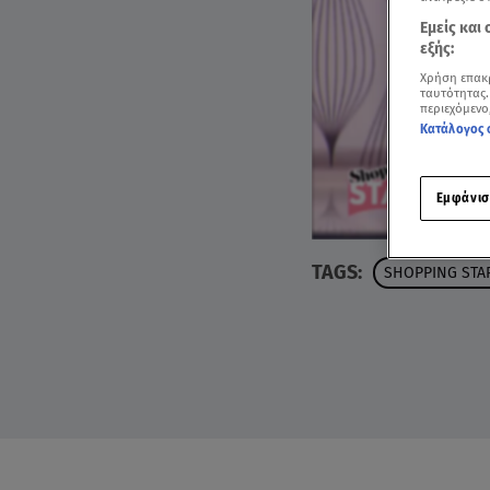
Εμείς και
εξής:
Χρήση επακ
ταυτότητας.
περιεχόμενο
Κατάλογος 
Εμφάνισ
TAGS:
SHOPPING STA