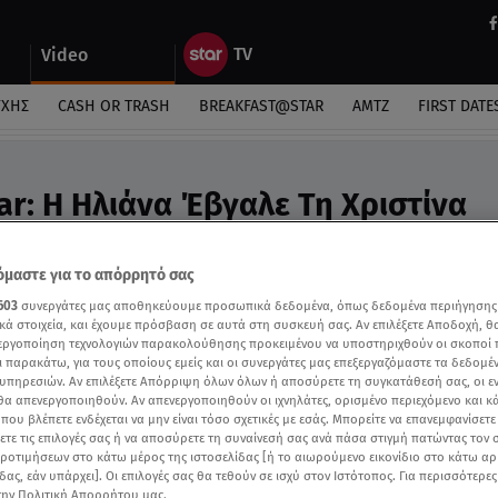
Video
ΎΧΗΣ
CASH OR TRASH
BREAKFAST@STAR
ΑΜΤΖ
FIRST DATE
ar: Η Ηλιάνα Έβγαλε Τη Χριστίνα
ος - Video
έβγαλε τη διαγωνιζόμενη εκτός θέματος
μαστε για το απόρρητό σας
603
συνεργάτες μας αποθηκεύουμε προσωπικά δεδομένα, όπως δεδομένα περιήγησης
κά στοιχεία, και έχουμε πρόσβαση σε αυτά στη συσκευή σας. Αν επιλέξετε Αποδοχή, θ
νεργοποίηση τεχνολογιών παρακολούθησης προκειμένου να υποστηριχθούν οι σκοποί
ι παρακάτω, για τους οποίους εμείς και οι συνεργάτες μας επεξεργαζόμαστε τα δεδομέ
υπηρεσιών. Αν επιλέξετε Απόρριψη όλων όλων ή αποσύρετε τη συγκατάθεσή σας, οι ε
 θα απενεργοποιηθούν. Αν απενεργοποιηθούν οι ιχνηλάτες, ορισμένο περιεχόμενο και κά
 που βλέπετε ενδέχεται να μην είναι τόσο σχετικές με εσάς. Μπορείτε να επανεμφανίσετ
ξετε τις επιλογές σας ή να αποσύρετε τη συναίνεσή σας ανά πάσα στιγμή πατώντας τον
προτιμήσεων στο κάτω μέρος της ιστοσελίδας [ή το αιωρούμενο εικονίδιο στο κάτω α
δας, εάν υπάρχει]. Οι επιλογές σας θα τεθούν σε ισχύ στον Ιστότοπος. Για περισσότερε
την Πολιτική Απορρήτου μας.