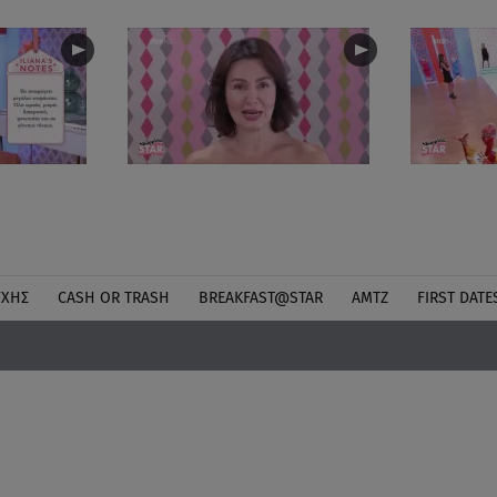
ΎΧΗΣ
CASH OR TRASH
BREAKFAST@STAR
ΑΜΤΖ
FIRST DATE