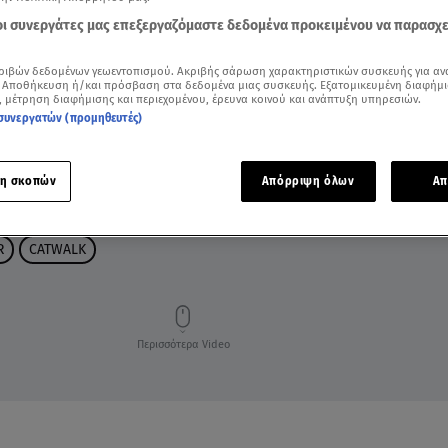
 οι συνεργάτες μας επεξεργαζόμαστε δεδομένα προκειμένου να παρασχ
ριβών δεδομένων γεωεντοπισμού. Ακριβής σάρωση χαρακτηριστικών συσκευής για αν
 Αποθήκευση ή/και πρόσβαση στα δεδομένα μιας συσκευής. Εξατομικευμένη διαφήμι
, μέτρηση διαφήμισης και περιεχομένου, έρευνα κοινού και ανάπτυξη υπηρεσιών.
συνεργατών (προμηθευτές)
η σκοπών
Απόρριψη όλων
Απ
R
CATWALK
Περισσότερα Video