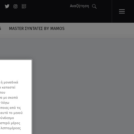
Αναζήτηση
S
MASTER ΣΥΝΤΑΓΈΣ BY MAMOS
 ή μοναδικά
α καταστεί
 που
να με σκοπό
ν λόγω
ποιες από τις
ε αυτό το μενού
 σύνδεσμο
ριστερό μέρος
ς λεπτομέρειες