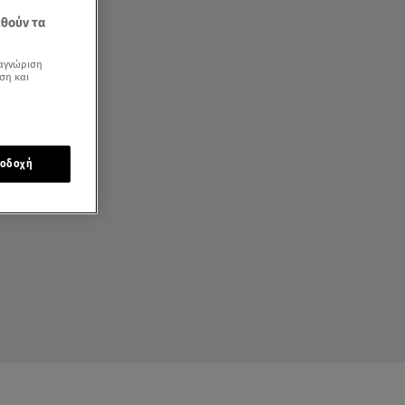
εθούν τα
αγνώριση
ση και
οδοχή