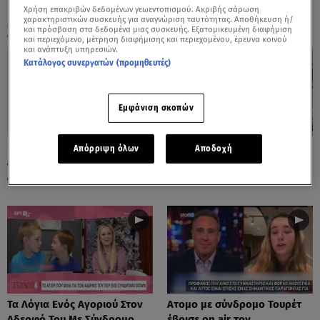
Χρήση επακριβών δεδομένων γεωεντοπισμού. Ακριβής σάρωση
χαρακτηριστικών συσκευής για αναγνώριση ταυτότητας. Αποθήκευση ή/
ΟΛΑ ΤΑ ΒΙΝΤΕΟ
και πρόσβαση στα δεδομένα μιας συσκευής. Εξατομικευμένη διαφήμιση
και περιεχόμενο, μέτρηση διαφήμισης και περιεχομένου, έρευνα κοινού
και ανάπτυξη υπηρεσιών.
Κατάλογος συνεργατών (προμηθευτές)
Εμφάνιση σκοπών
Παίζει Ντραμς Και Τους
Στα Λευκά Γαλλία Και
Απόρριψη όλων
Αποδοχή
Αφήνει Όλους Με Το Στόμα
Κωνσταντινούπολη
Ανοιχτό
Τα Λόγια Ενός Αγοριού Στον
Ατομο με σύνδρομο Τουρέτ
Αδερφό Του Με Σύνδρομο
έβρισε on air τον