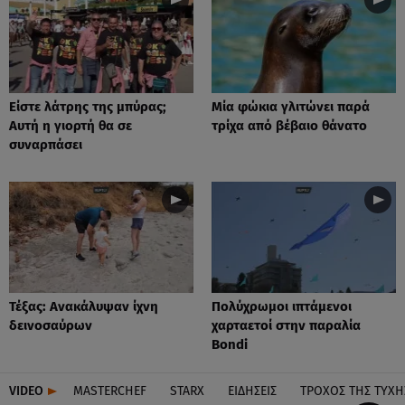
Είστε λάτρης της μπύρας;
Μία φώκια γλιτώνει παρά
Αυτή η γιορτή θα σε
τρίχα από βέβαιο θάνατο
συναρπάσει
Τέξας: Aνακάλυψαν ίχνη
Πολύχρωμοι ιπτάμενοι
δεινοσαύρων
χαρταετοί στην παραλία
Bondi
VIDEO
MASTERCHEF
STARX
ΕΙΔΉΣΕΙΣ
ΤΡΟΧΌΣ ΤΗΣ ΤΎΧΗ