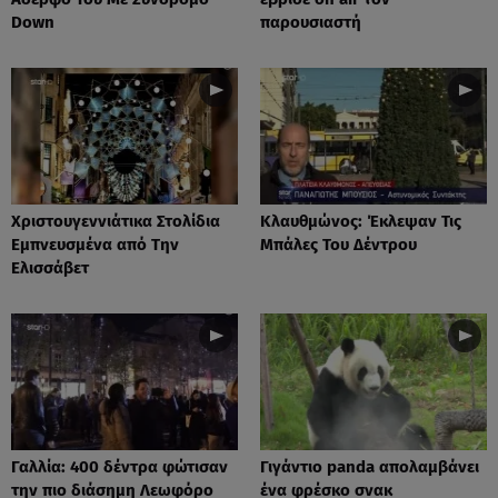
Down
παρουσιαστή
Xριστουγεννιάτικα Στολίδια
Κλαυθμώνος: Έκλεψαν Τις
Εμπνευσμένα από Την
Μπάλες Του Δέντρου
Ελισσάβετ
Γαλλία: 400 δέντρα φώτισαν
Γιγάντιο panda απολαμβάνει
την πιο διάσημη Λεωφόρο
ένα φρέσκο σνακ