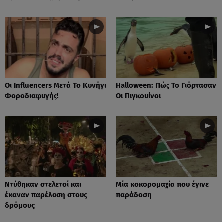
Οι Influencers Μετά Το Κυνήγι
Ηalloween: Πώς Το Γιόρτασαν
Φοροδιαφυγής!
Οι Πιγκουίνοι
Nτύθηκαν στελετοί και
Mία κοκορομαχία που έγινε
έκαναν παρέλαση στους
παράδοση
δρόμους