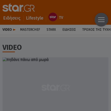
Ειδήσεις
Lifestyle
VIDEO
MASTERCHEF
STARX
ΕΙΔΉΣΕΙΣ
ΤΡΟΧΌΣ ΤΗΣ ΤΎΧΗ
VIDEO