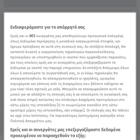
Οι «Διάβολοι» πηδούν πάνω από δεκάδες
νεογέννητα μωρά - Video
Ενδιαφερόμαστε για το απόρρητό σας
Εμείς και οι
603
συνεργάτες μας αποθηκεύουμε προσωπικά δεδομένα,
όπως δεδομένα περιήγησης ή μοναδικά αναγνωριστικά στοιχεία, και
έχουμε πρόσβαση σε αυτά στη συσκευή σας. Αν επιλέξετε Αποδοχή, θα
καταστεί δυνατή η ενεργοποίηση τεχνολογιών παρακολούθησης
προκειμένου να υποστηριχθούν οι σκοποί που εμφανίζονται παρακάτω,
για τους οποίους εμείς και οι συνεργάτες μας επεξεργαζόμαστε τα
δεδομένα με σκοπό την παροχή υπηρεσιών. Αν επιλέξετε Απόρριψη όλων
όλων ή αποσύρετε τη συγκατάθεσή σας, οι εν λόγω τεχνολογίες θα
TAGS:
ΙΣΠΑΝΙΚΗ ΠΑΡΑΔΟΣΗ
ΜΩΡΑ,
ΙΣΠΑΝΙΑ
απενεργοποιηθούν. Αν απενεργοποιηθούν οι ιχνηλάτες, ορισμένο
περιεχόμενο και κάποιες από τις διαφημίσεις που βλέπετε ενδέχεται να
μην είναι τόσο σχετικές με εσάς. Μπορείτε να επανεμφανίσετε αυτό το
μενού για να αλλάξετε τις επιλογές σας ή να αποσύρετε τη συναίνεσή σας
Σάββατο 8 Αυγούστου 2026
ανά πάσα στιγμή πατώντας τον σύνδεσμο Διαχείριση προτιμήσεων στο
κάτω μέρος της ιστοσελίδας [ή το αιωρούμενο εικονίδιο στο κάτω
15.06.23, 14:05
VIRAL
αριστερό μέρος της ιστοσελίδας, εάν υπάρχει]. Οι επιλογές σας θα τεθούν
Πηγή: ruptlty
σε ισχύ στον Ιστότοπος. Για περισσότερες λεπτομέρειες ανατρέξτε στην
Πολιτική Απορρήτου μας.
Εμείς και οι συνεργάτες μας επεξεργαζόμαστε δεδομένα
προκειμένου να παρασχεθούν τα εξής: