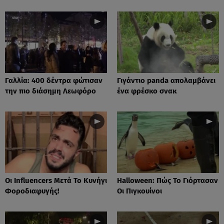
Γαλλία: 400 δέντρα φώτισαν
Γιγάντιο panda απολαμβάνει
την πιο διάσημη Λεωφόρο
ένα φρέσκο σνακ
Οι Influencers Μετά Το Κυνήγι
Ηalloween: Πώς Το Γιόρτασαν
Φοροδιαφυγής!
Οι Πιγκουίνοι