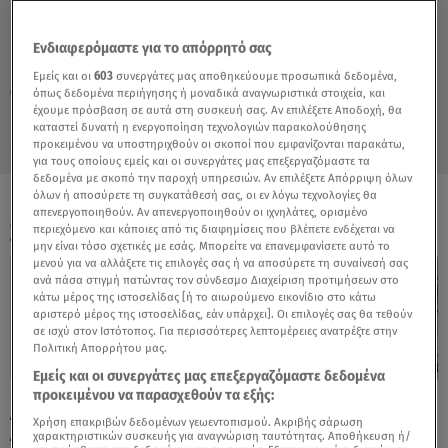
Ενδιαφερόμαστε για το απόρρητό σας
Κυριακή 9 Αυγούστου 2026
Εμείς και οι
603
συνεργάτες μας αποθηκεύουμε προσωπικά δεδομένα,
04.10.24, 09:08
VIRAL
όπως δεδομένα περιήγησης ή μοναδικά αναγνωριστικά στοιχεία, και
έχουμε πρόσβαση σε αυτά στη συσκευή σας. Αν επιλέξετε Αποδοχή, θα
καταστεί δυνατή η ενεργοποίηση τεχνολογιών παρακολούθησης
προκειμένου να υποστηριχθούν οι σκοποί που εμφανίζονται παρακάτω,
για τους οποίους εμείς και οι συνεργάτες μας επεξεργαζόμαστε τα
δεδομένα με σκοπό την παροχή υπηρεσιών. Αν επιλέξετε Απόρριψη όλων
όλων ή αποσύρετε τη συγκατάθεσή σας, οι εν λόγω τεχνολογίες θα
απενεργοποιηθούν. Αν απενεργοποιηθούν οι ιχνηλάτες, ορισμένο
ΟΛΑ ΤΑ ΒΙΝΤΕΟ
περιεχόμενο και κάποιες από τις διαφημίσεις που βλέπετε ενδέχεται να
μην είναι τόσο σχετικές με εσάς. Μπορείτε να επανεμφανίσετε αυτό το
μενού για να αλλάξετε τις επιλογές σας ή να αποσύρετε τη συναίνεσή σας
ανά πάσα στιγμή πατώντας τον σύνδεσμο Διαχείριση προτιμήσεων στο
κάτω μέρος της ιστοσελίδας [ή το αιωρούμενο εικονίδιο στο κάτω
αριστερό μέρος της ιστοσελίδας, εάν υπάρχει]. Οι επιλογές σας θα τεθούν
σε ισχύ στον Ιστότοπος. Για περισσότερες λεπτομέρειες ανατρέξτε στην
Πολιτική Απορρήτου μας.
Εμείς και οι συνεργάτες μας επεξεργαζόμαστε δεδομένα
Παίζει Ντραμς Και Τους
Στα Λευκά Γαλλία Και
προκειμένου να παρασχεθούν τα εξής:
Αφήνει Όλους Με Το Στόμα
Κωνσταντινούπολη
Χρήση επακριβών δεδομένων γεωεντοπισμού. Ακριβής σάρωση
Ανοιχτό
χαρακτηριστικών συσκευής για αναγνώριση ταυτότητας. Αποθήκευση ή/