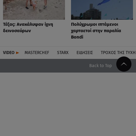
Τέξας: Aνακάλυψαν ίχνη
Πολύχρωμοι ιπτάμενοι
δεινοσαύρων
χαρταετοί στην παραλία
Bondi
VIDEO
MASTERCHEF
STARX
ΕΙΔΉΣΕΙΣ
ΤΡΟΧΌΣ ΤΗΣ ΤΎΧΗ
Back to Top