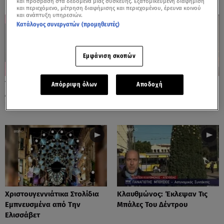
και πρόσβαση στα δεδομένα μιας συσκευής. Εξατομικευμένη διαφήμιση
και περιεχόμενο, μέτρηση διαφήμισης και περιεχομένου, έρευνα κοινού
και ανάπτυξη υπηρεσιών.
Κατάλογος συνεργατών (προμηθευτές)
Εμφάνιση σκοπών
Τα Λόγια Ενός Αγοριού Στον
Ατομο με σύνδρομο Τουρέτ
Απόρριψη όλων
Αποδοχή
Αδερφό Του Με Σύνδρομο
έβρισε on air τον
Down
παρουσιαστή
Xριστουγεννιάτικα Στολίδια
Κλαυθμώνος: Έκλεψαν Τις
Εμπνευσμένα από Την
Μπάλες Του Δέντρου
Ελισσάβετ