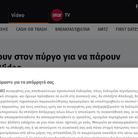
Video
ΎΧΗΣ
CASH OR TRASH
BREAKFAST@STAR
ΑΜΤΖ
FIRST DATE
υν στον πύργο για να πάρουν
 Video
στρέφει το πολύχρωμο φεστιβάλ
μαστε για το απόρρητό σας
603
συνεργάτες μας αποθηκεύουμε προσωπικά δεδομένα, όπως δεδομένα περιήγησης
κά στοιχεία, και έχουμε πρόσβαση σε αυτά στη συσκευή σας. Αν επιλέξετε Αποδοχή, θ
νεργοποίηση τεχνολογιών παρακολούθησης προκειμένου να υποστηριχθούν οι σκοποί
ι παρακάτω, για τους οποίους εμείς και οι συνεργάτες μας επεξεργαζόμαστε τα δεδομέ
υπηρεσιών. Αν επιλέξετε Απόρριψη όλων όλων ή αποσύρετε τη συγκατάθεσή σας, οι ε
 θα απενεργοποιηθούν. Αν απενεργοποιηθούν οι ιχνηλάτες, ορισμένο περιεχόμενο και κά
 που βλέπετε ενδέχεται να μην είναι τόσο σχετικές με εσάς. Μπορείτε να επανεμφανίσετ
ξετε τις επιλογές σας ή να αποσύρετε τη συναίνεσή σας ανά πάσα στιγμή πατώντας τον
προτιμήσεων στο κάτω μέρος της ιστοσελίδας [ή το αιωρούμενο εικονίδιο στο κάτω α
δας, εάν υπάρχει]. Οι επιλογές σας θα τεθούν σε ισχύ στον Ιστότοπος. Για περισσότερε