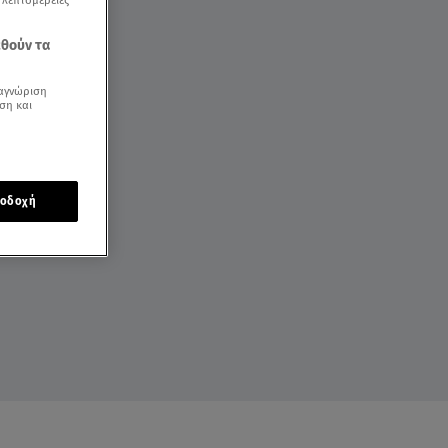
εθούν τα
αγνώριση
ση και
οδοχή