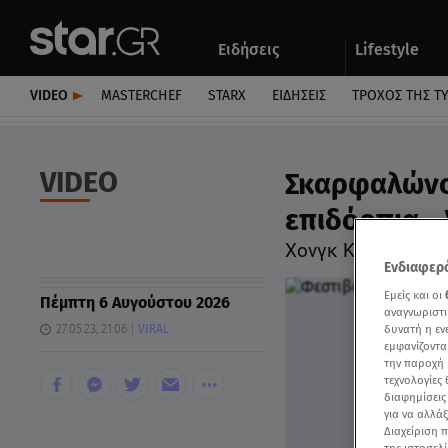
Αθλητικά
Quiz
Ειδήσεις
Lifestyle
Αυτοκίνητο
VIDEO
MASTERCHEF
STARX
ΕΙΔΉΣΕΙΣ
ΤΡΟΧΌΣ ΤΗΣ Τ
VIDEO
Σκαρφαλώνο
επιδόρπια -
Xονγκ Κονγκ: Επι
Ενδιαφερό
Εμείς και οι
Πέμπτη 6 Αυγούστου 2026
αναγνωριστι
δυνατή η ε
27.05.23, 21:06
VIRAL
εμφανίζοντα
την παροχή 
τεχνολογίες
διαφημίσεις
για να αλλά
Διαχείριση 
της ιστοσελί