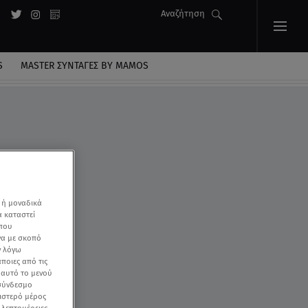
Αναζήτηση
S
MASTER ΣΥΝΤΑΓΈΣ BY MAMOS
 ή μοναδικά
α καταστεί
 που
να με σκοπό
ν λόγω
ποιες από τις
ε αυτό το μενού
 σύνδεσμο
ριστερό μέρος
ς λεπτομέρειες