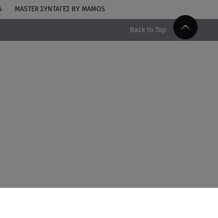
S
MASTER ΣΥΝΤΑΓΈΣ BY MAMOS
Back to Top