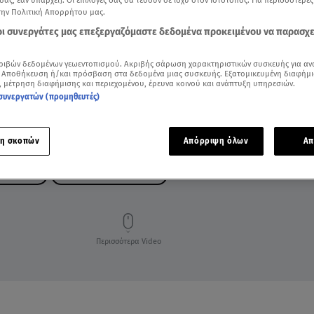
την Πολιτική Απορρήτου μας.
 οι συνεργάτες μας επεξεργαζόμαστε δεδομένα προκειμένου να παρασχ
ριβών δεδομένων γεωεντοπισμού. Ακριβής σάρωση χαρακτηριστικών συσκευής για αν
 Αποθήκευση ή/και πρόσβαση στα δεδομένα μιας συσκευής. Εξατομικευμένη διαφήμι
, μέτρηση διαφήμισης και περιεχομένου, έρευνα κοινού και ανάπτυξη υπηρεσιών.
συνεργατών (προμηθευτές)
η σκοπών
Απόρριψη όλων
Απ
ΓΚ ΚΟΝΓΚ
ΠΟΛΥΧΡΩΜΟ ΦΕΣΤΙΒΑΛ
Περισσότερα Video