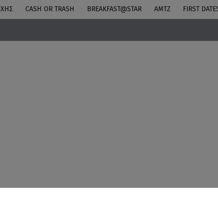
ΎΧΗΣ
CASH OR TRASH
BREAKFAST@STAR
ΑΜΤΖ
FIRST DATE