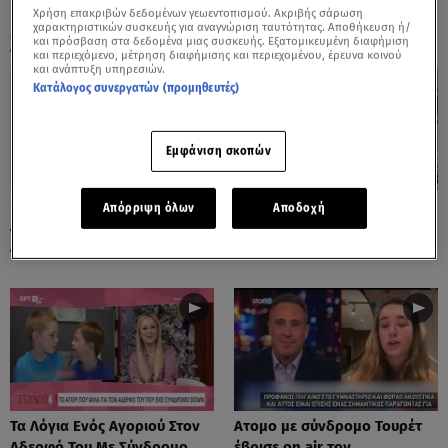
Χρήση επακριβών δεδομένων γεωεντοπισμού. Ακριβής σάρωση
χαρακτηριστικών συσκευής για αναγνώριση ταυτότητας. Αποθήκευση ή/
ΟΛΑ ΤΑ ΒΙΝΤΕΟ
και πρόσβαση στα δεδομένα μιας συσκευής. Εξατομικευμένη διαφήμιση
και περιεχόμενο, μέτρηση διαφήμισης και περιεχομένου, έρευνα κοινού
και ανάπτυξη υπηρεσιών.
Κατάλογος συνεργατών (προμηθευτές)
Εμφάνιση σκοπών
Παίζει Ντραμς Και Τους
Στα Λευκά Γαλλία Και
Απόρριψη όλων
Αποδοχή
Αφήνει Όλους Με Το Στόμα
Κωνσταντινούπολη
Ανοιχτό
Τα Λόγια Ενός Αγοριού Στον
Ατομο με σύνδρομο Τουρέτ
Αδερφό Του Με Σύνδρομο
έβρισε on air τον