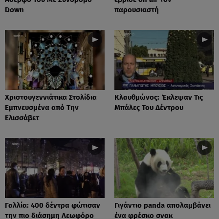
Down
παρουσιαστή
Xριστουγεννιάτικα Στολίδια
Κλαυθμώνος: Έκλεψαν Τις
Εμπνευσμένα από Την
Μπάλες Του Δέντρου
Ελισσάβετ
Γαλλία: 400 δέντρα φώτισαν
Γιγάντιο panda απολαμβάνει
την πιο διάσημη Λεωφόρο
ένα φρέσκο σνακ