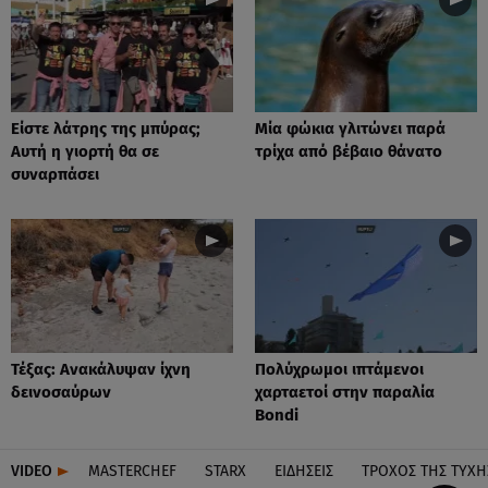
Είστε λάτρης της μπύρας;
Μία φώκια γλιτώνει παρά
Αυτή η γιορτή θα σε
τρίχα από βέβαιο θάνατο
συναρπάσει
Τέξας: Aνακάλυψαν ίχνη
Πολύχρωμοι ιπτάμενοι
δεινοσαύρων
χαρταετοί στην παραλία
Bondi
VIDEO
MASTERCHEF
STARX
ΕΙΔΉΣΕΙΣ
ΤΡΟΧΌΣ ΤΗΣ ΤΎΧΗ