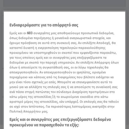
Ο ιερός μήνας του Ραμαζανιού ξεκίνησε με
δημοφιλή πιάτα! - Video
Ενδιαφερόμαστε για το απόρρητό σας
Εμείς και οι
603
συνεργάτες μας αποθηκεύουμε προσωπικά δεδομένα,
όπως δεδομένα περιήγησης ή μοναδικά αναγνωριστικά στοιχεία, και
έχουμε πρόσβαση σε αυτά στη συσκευή σας. Αν επιλέξετε Αποδοχή, θα
καταστεί δυνατή η ενεργοποίηση τεχνολογιών παρακολούθησης
προκειμένου να υποστηριχθούν οι σκοποί που εμφανίζονται παρακάτω,
για τους οποίους εμείς και οι συνεργάτες μας επεξεργαζόμαστε τα
δεδομένα με σκοπό την παροχή υπηρεσιών. Αν επιλέξετε Απόρριψη όλων
όλων ή αποσύρετε τη συγκατάθεσή σας, οι εν λόγω τεχνολογίες θα
TAGS:
ΡΑΜΑΖΑΝΙ
απενεργοποιηθούν. Αν απενεργοποιηθούν οι ιχνηλάτες, ορισμένο
περιεχόμενο και κάποιες από τις διαφημίσεις που βλέπετε ενδέχεται να
μην είναι τόσο σχετικές με εσάς. Μπορείτε να επανεμφανίσετε αυτό το
μενού για να αλλάξετε τις επιλογές σας ή να αποσύρετε τη συναίνεσή σας
Πέμπτη 6 Αυγούστου 2026
ανά πάσα στιγμή πατώντας τον σύνδεσμο Διαχείριση προτιμήσεων στο
κάτω μέρος της ιστοσελίδας [ή το αιωρούμενο εικονίδιο στο κάτω
16.04.23, 18:48
VIRAL
αριστερό μέρος της ιστοσελίδας, εάν υπάρχει]. Οι επιλογές σας θα τεθούν
Πηγή: reuters
σε ισχύ στον Ιστότοπος. Για περισσότερες λεπτομέρειες ανατρέξτε στην
Πολιτική Απορρήτου μας.
Εμείς και οι συνεργάτες μας επεξεργαζόμαστε δεδομένα
προκειμένου να παρασχεθούν τα εξής: