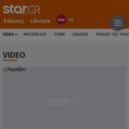
Ειδήσεις
Lifestyle
VIDEO
MASTERCHEF
STARX
ΕΙΔΉΣΕΙΣ
ΤΡΟΧΌΣ ΤΗΣ ΤΎΧΗ
VIDEO