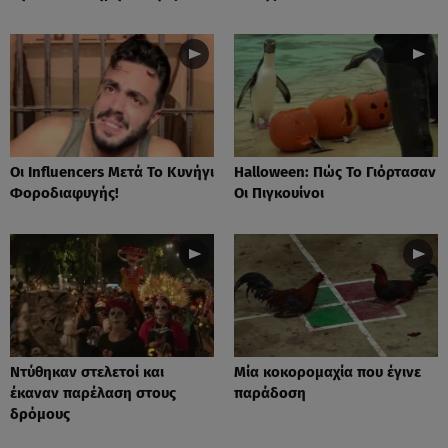
Οι Influencers Μετά Το Κυνήγι
Ηalloween: Πώς Το Γιόρτασαν
Φοροδιαφυγής!
Οι Πιγκουίνοι
Nτύθηκαν στελετοί και
Mία κοκορομαχία που έγινε
έκαναν παρέλαση στους
παράδοση
δρόμους