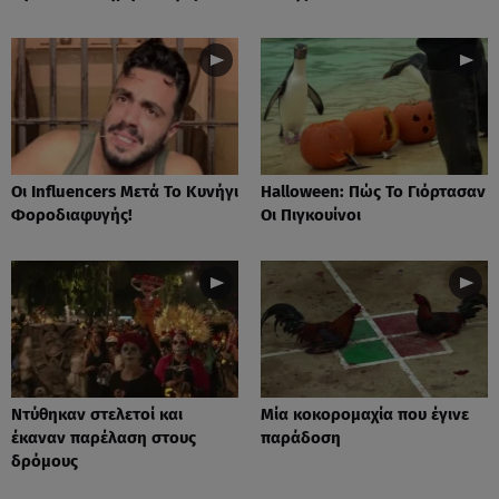
Οι Influencers Μετά Το Κυνήγι
Ηalloween: Πώς Το Γιόρτασαν
Φοροδιαφυγής!
Οι Πιγκουίνοι
Nτύθηκαν στελετοί και
Mία κοκορομαχία που έγινε
έκαναν παρέλαση στους
παράδοση
δρόμους