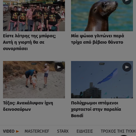
Είστε λάτρης της μπύρας;
Μία φώκια γλιτώνει παρά
Αυτή η γιορτή θα σε
τρίχα από βέβαιο θάνατο
συναρπάσει
Τέξας: Aνακάλυψαν ίχνη
Πολύχρωμοι ιπτάμενοι
δεινοσαύρων
χαρταετοί στην παραλία
Bondi
VIDEO
MASTERCHEF
STARX
ΕΙΔΉΣΕΙΣ
ΤΡΟΧΌΣ ΤΗΣ ΤΎΧΗ