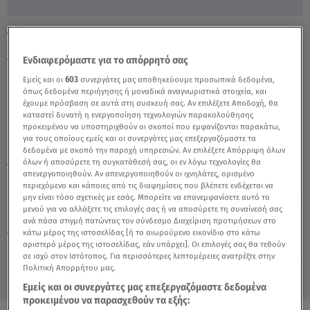
To παραδεισένιο νησί Ko Phi Phi Le
λειτουργεί ξανά! - Video
Ενδιαφερόμαστε για το απόρρητό σας
Εμείς και οι
603
συνεργάτες μας αποθηκεύουμε προσωπικά δεδομένα,
όπως δεδομένα περιήγησης ή μοναδικά αναγνωριστικά στοιχεία, και
έχουμε πρόσβαση σε αυτά στη συσκευή σας. Αν επιλέξετε Αποδοχή, θα
καταστεί δυνατή η ενεργοποίηση τεχνολογιών παρακολούθησης
προκειμένου να υποστηριχθούν οι σκοποί που εμφανίζονται παρακάτω,
για τους οποίους εμείς και οι συνεργάτες μας επεξεργαζόμαστε τα
δεδομένα με σκοπό την παροχή υπηρεσιών. Αν επιλέξετε Απόρριψη όλων
όλων ή αποσύρετε τη συγκατάθεσή σας, οι εν λόγω τεχνολογίες θα
TAGS:
KO PHI PHI LE
ΝΗΣΙ
απενεργοποιηθούν. Αν απενεργοποιηθούν οι ιχνηλάτες, ορισμένο
περιεχόμενο και κάποιες από τις διαφημίσεις που βλέπετε ενδέχεται να
μην είναι τόσο σχετικές με εσάς. Μπορείτε να επανεμφανίσετε αυτό το
μενού για να αλλάξετε τις επιλογές σας ή να αποσύρετε τη συναίνεσή σας
Πέμπτη 6 Αυγούστου 2026
ανά πάσα στιγμή πατώντας τον σύνδεσμο Διαχείριση προτιμήσεων στο
κάτω μέρος της ιστοσελίδας [ή το αιωρούμενο εικονίδιο στο κάτω
03.01.22, 16:25
VIRAL
αριστερό μέρος της ιστοσελίδας, εάν υπάρχει]. Οι επιλογές σας θα τεθούν
Πηγή: ruptlty
σε ισχύ στον Ιστότοπος. Για περισσότερες λεπτομέρειες ανατρέξτε στην
Πολιτική Απορρήτου μας.
Εμείς και οι συνεργάτες μας επεξεργαζόμαστε δεδομένα
προκειμένου να παρασχεθούν τα εξής: