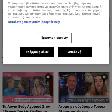
Χρήση επακριβών δεδομένων γεωεντοπισμού. Ακριβής σάρωση
χαρακτηριστικών συσκευής για αναγνώριση ταυτότητας. Αποθήκευση ή/
ΟΛΑ ΤΑ ΒΙΝΤΕΟ
και πρόσβαση στα δεδομένα μιας συσκευής. Εξατομικευμένη διαφήμιση
και περιεχόμενο, μέτρηση διαφήμισης και περιεχομένου, έρευνα κοινού
και ανάπτυξη υπηρεσιών.
Κατάλογος συνεργατών (προμηθευτές)
Εμφάνιση σκοπών
Παίζει Ντραμς Και Τους
Στα Λευκά Γαλλία Και
Απόρριψη όλων
Αποδοχή
Αφήνει Όλους Με Το Στόμα
Κωνσταντινούπολη
Ανοιχτό
Τα Λόγια Ενός Αγοριού Στον
Ατομο με σύνδρομο Τουρέτ
Αδερφό Του Με Σύνδρομο
έβρισε on air τον