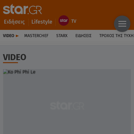
Ειδήσεις
Lifestyle
VIDEO
MASTERCHEF
STARX
ΕΙΔΉΣΕΙΣ
ΤΡΟΧΌΣ ΤΗΣ ΤΎΧΗ
VIDEO