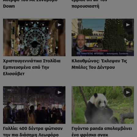
Down
παρουσιαστή
Xριστουγεννιάτικα Στολίδια
Κλαυθμώνος: Έκλεψαν Τις
Εμπνευσμένα από Την
Μπάλες Του Δέντρου
Ελισσάβετ
Γαλλία: 400 δέντρα φώτισαν
Γιγάντιο panda απολαμβάνει
την πιο διάσημη Λεωφόρο
ένα φρέσκο σνακ