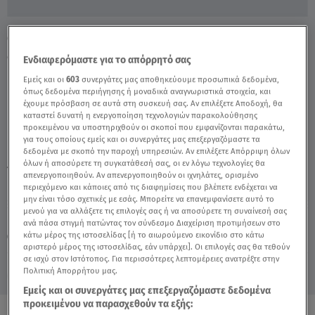
Ουρανοκατέβατοι Αϊ-Βασίληδες μοίρασαν
δώρα σε ασθενείς - Video
Ενδιαφερόμαστε για το απόρρητό σας
Εμείς και οι
603
συνεργάτες μας αποθηκεύουμε προσωπικά δεδομένα,
όπως δεδομένα περιήγησης ή μοναδικά αναγνωριστικά στοιχεία, και
έχουμε πρόσβαση σε αυτά στη συσκευή σας. Αν επιλέξετε Αποδοχή, θα
καταστεί δυνατή η ενεργοποίηση τεχνολογιών παρακολούθησης
προκειμένου να υποστηριχθούν οι σκοποί που εμφανίζονται παρακάτω,
για τους οποίους εμείς και οι συνεργάτες μας επεξεργαζόμαστε τα
δεδομένα με σκοπό την παροχή υπηρεσιών. Αν επιλέξετε Απόρριψη όλων
όλων ή αποσύρετε τη συγκατάθεσή σας, οι εν λόγω τεχνολογίες θα
TAGS:
ΑΪ ΒΑΣΙΛΗΔΕΣ,
απενεργοποιηθούν. Αν απενεργοποιηθούν οι ιχνηλάτες, ορισμένο
περιεχόμενο και κάποιες από τις διαφημίσεις που βλέπετε ενδέχεται να
μην είναι τόσο σχετικές με εσάς. Μπορείτε να επανεμφανίσετε αυτό το
μενού για να αλλάξετε τις επιλογές σας ή να αποσύρετε τη συναίνεσή σας
Κυριακή 9 Αυγούστου 2026
ανά πάσα στιγμή πατώντας τον σύνδεσμο Διαχείριση προτιμήσεων στο
κάτω μέρος της ιστοσελίδας [ή το αιωρούμενο εικονίδιο στο κάτω
26.12.21, 16:27
VIRAL
αριστερό μέρος της ιστοσελίδας, εάν υπάρχει]. Οι επιλογές σας θα τεθούν
σε ισχύ στον Ιστότοπος. Για περισσότερες λεπτομέρειες ανατρέξτε στην
Πολιτική Απορρήτου μας.
Εμείς και οι συνεργάτες μας επεξεργαζόμαστε δεδομένα
προκειμένου να παρασχεθούν τα εξής: