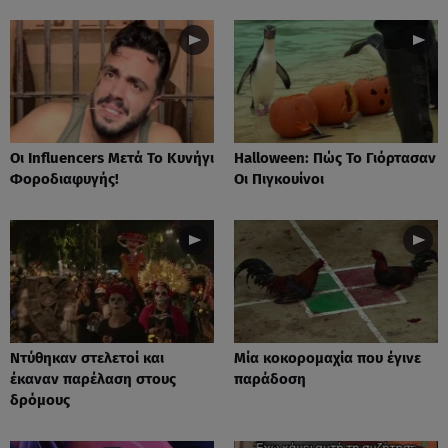
Οι Influencers Μετά Το Κυνήγι
Ηalloween: Πώς Το Γιόρτασαν
Φοροδιαφυγής!
Οι Πιγκουίνοι
Nτύθηκαν στελετοί και
Mία κοκορομαχία που έγινε
έκαναν παρέλαση στους
παράδοση
δρόμους