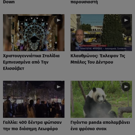
Down
παρουσιαστή
Xριστουγεννιάτικα Στολίδια
Κλαυθμώνος: Έκλεψαν Τις
Εμπνευσμένα από Την
Μπάλες Του Δέντρου
Ελισσάβετ
Γαλλία: 400 δέντρα φώτισαν
Γιγάντιο panda απολαμβάνει
την πιο διάσημη Λεωφόρο
ένα φρέσκο σνακ