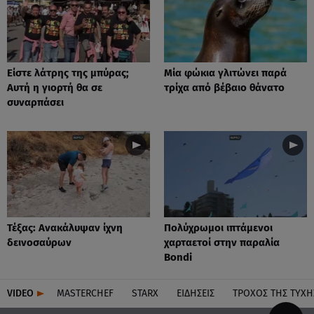
Είστε λάτρης της μπύρας;
Μία φώκια γλιτώνει παρά
Αυτή η γιορτή θα σε
τρίχα από βέβαιο θάνατο
συναρπάσει
Τέξας: Aνακάλυψαν ίχνη
Πολύχρωμοι ιπτάμενοι
δεινοσαύρων
χαρταετοί στην παραλία
Bondi
VIDEO
MASTERCHEF
STARX
ΕΙΔΉΣΕΙΣ
ΤΡΟΧΌΣ ΤΗΣ ΤΎΧΗ