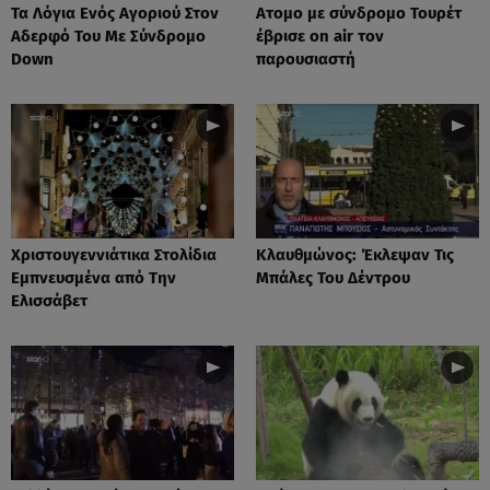
Τα Λόγια Ενός Αγοριού Στον
Ατομο με σύνδρομο Τουρέτ
Αδερφό Του Με Σύνδρομο
έβρισε on air τον
Down
παρουσιαστή
Xριστουγεννιάτικα Στολίδια
Κλαυθμώνος: Έκλεψαν Τις
Εμπνευσμένα από Την
Μπάλες Του Δέντρου
Ελισσάβετ