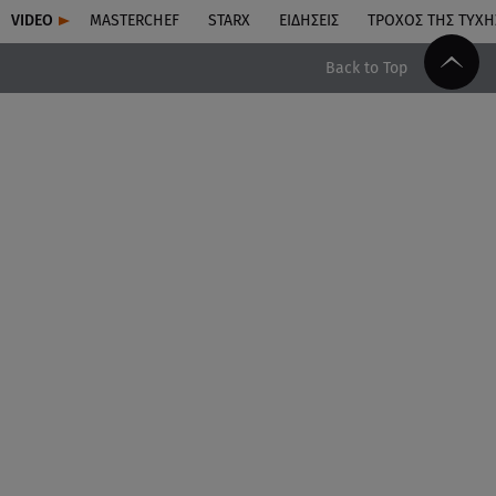
VIDEO
MASTERCHEF
STARX
ΕΙΔΉΣΕΙΣ
ΤΡΟΧΌΣ ΤΗΣ ΤΎΧΗ
Back to Top