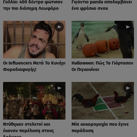
Γαλλία: 400 δέντρα φώτισαν
Γιγάντιο panda απολαμβάνει
την πιο διάσημη Λεωφόρο
ένα φρέσκο σνακ
Οι Influencers Μετά Το Κυνήγι
Ηalloween: Πώς Το Γιόρτασαν
Φοροδιαφυγής!
Οι Πιγκουίνοι
Nτύθηκαν στελετοί και
Mία κοκορομαχία που έγινε
έκαναν παρέλαση στους
παράδοση
δρόμους