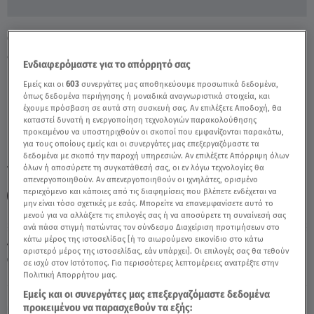
Oπαδοί του Μαραντόνα έκαναν τη Νάπολη
δεύτερο σπίτι τους - Video
Ενδιαφερόμαστε για το απόρρητό σας
Εμείς και οι
603
συνεργάτες μας αποθηκεύουμε προσωπικά δεδομένα,
όπως δεδομένα περιήγησης ή μοναδικά αναγνωριστικά στοιχεία, και
έχουμε πρόσβαση σε αυτά στη συσκευή σας. Αν επιλέξετε Αποδοχή, θα
καταστεί δυνατή η ενεργοποίηση τεχνολογιών παρακολούθησης
προκειμένου να υποστηριχθούν οι σκοποί που εμφανίζονται παρακάτω,
για τους οποίους εμείς και οι συνεργάτες μας επεξεργαζόμαστε τα
δεδομένα με σκοπό την παροχή υπηρεσιών. Αν επιλέξετε Απόρριψη όλων
όλων ή αποσύρετε τη συγκατάθεσή σας, οι εν λόγω τεχνολογίες θα
TAGS:
ΝΤΙΕΓΚΟ ΜΑΡΑΝΤΟΝΑ
απενεργοποιηθούν. Αν απενεργοποιηθούν οι ιχνηλάτες, ορισμένο
περιεχόμενο και κάποιες από τις διαφημίσεις που βλέπετε ενδέχεται να
ΑΡΜΑΝΤΟ ΝΤΙΕΓΚΟ ΜΑΡΑΝΤΟΝΑ
μην είναι τόσο σχετικές με εσάς. Μπορείτε να επανεμφανίσετε αυτό το
μενού για να αλλάξετε τις επιλογές σας ή να αποσύρετε τη συναίνεσή σας
ανά πάσα στιγμή πατώντας τον σύνδεσμο Διαχείριση προτιμήσεων στο
κάτω μέρος της ιστοσελίδας [ή το αιωρούμενο εικονίδιο στο κάτω
Δευτέρα 10 Αυγούστου 2026
αριστερό μέρος της ιστοσελίδας, εάν υπάρχει]. Οι επιλογές σας θα τεθούν
26.11.21, 18:43
VIRAL
σε ισχύ στον Ιστότοπος. Για περισσότερες λεπτομέρειες ανατρέξτε στην
Πηγή: ruptlty
Πολιτική Απορρήτου μας.
Εμείς και οι συνεργάτες μας επεξεργαζόμαστε δεδομένα
προκειμένου να παρασχεθούν τα εξής: