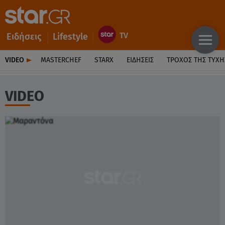
Ειδήσεις
Lifestyle
VIDEO
MASTERCHEF
STARX
ΕΙΔΉΣΕΙΣ
ΤΡΟΧΌΣ ΤΗΣ ΤΎΧΗ
VIDEO