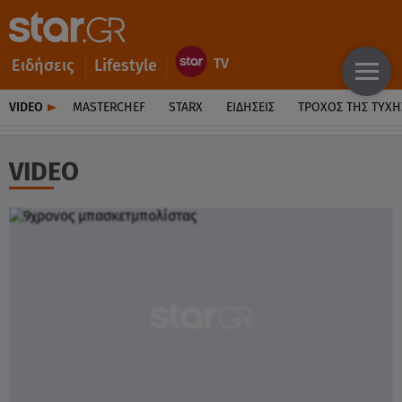
Ειδήσεις
Lifestyle
VIDEO
MASTERCHEF
STARX
ΕΙΔΉΣΕΙΣ
ΤΡΟΧΌΣ ΤΗΣ ΤΎΧΗ
VIDEO