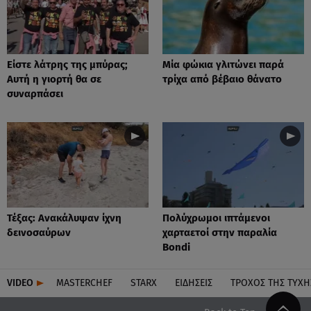
Είστε λάτρης της μπύρας;
Μία φώκια γλιτώνει παρά
Αυτή η γιορτή θα σε
τρίχα από βέβαιο θάνατο
συναρπάσει
Τέξας: Aνακάλυψαν ίχνη
Πολύχρωμοι ιπτάμενοι
δεινοσαύρων
χαρταετοί στην παραλία
Bondi
VIDEO
MASTERCHEF
STARX
ΕΙΔΉΣΕΙΣ
ΤΡΟΧΌΣ ΤΗΣ ΤΎΧΗ