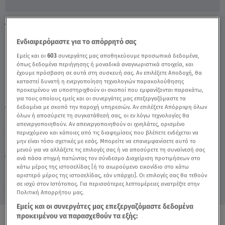
Το Νέο Μεγάλο Αστέρι Του NBA - Video
Ενδιαφερόμαστε για το απόρρητό σας
Εμείς και οι
603
συνεργάτες μας αποθηκεύουμε προσωπικά δεδομένα,
όπως δεδομένα περιήγησης ή μοναδικά αναγνωριστικά στοιχεία, και
έχουμε πρόσβαση σε αυτά στη συσκευή σας. Αν επιλέξετε Αποδοχή, θα
καταστεί δυνατή η ενεργοποίηση τεχνολογιών παρακολούθησης
προκειμένου να υποστηριχθούν οι σκοποί που εμφανίζονται παρακάτω,
για τους οποίους εμείς και οι συνεργάτες μας επεξεργαζόμαστε τα
δεδομένα με σκοπό την παροχή υπηρεσιών. Αν επιλέξετε Απόρριψη όλων
TAGS:
ΤΟ ΕΠΟΜΕΝΟ ΜΕΓΑΛΟ ΑΣΤΕΡΙ ΣΤΟ NBA
VIRAL
όλων ή αποσύρετε τη συγκατάθεσή σας, οι εν λόγω τεχνολογίες θα
απενεργοποιηθούν. Αν απενεργοποιηθούν οι ιχνηλάτες, ορισμένο
περιεχόμενο και κάποιες από τις διαφημίσεις που βλέπετε ενδέχεται να
μην είναι τόσο σχετικές με εσάς. Μπορείτε να επανεμφανίσετε αυτό το
Πέμπτη 6 Αυγούστου 2026
μενού για να αλλάξετε τις επιλογές σας ή να αποσύρετε τη συναίνεσή σας
17.10.21, 18:19
VIRAL
ανά πάσα στιγμή πατώντας τον σύνδεσμο Διαχείριση προτιμήσεων στο
Πηγή: Ruptly
κάτω μέρος της ιστοσελίδας [ή το αιωρούμενο εικονίδιο στο κάτω
αριστερό μέρος της ιστοσελίδας, εάν υπάρχει]. Οι επιλογές σας θα τεθούν
σε ισχύ στον Ιστότοπος. Για περισσότερες λεπτομέρειες ανατρέξτε στην
Πολιτική Απορρήτου μας.
Εμείς και οι συνεργάτες μας επεξεργαζόμαστε δεδομένα
προκειμένου να παρασχεθούν τα εξής: