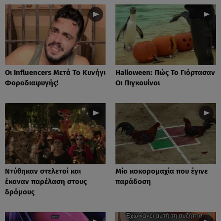
Οι Influencers Μετά Το Κυνήγι
Ηalloween: Πώς Το Γιόρτασαν
Φοροδιαφυγής!
Οι Πιγκουίνοι
Nτύθηκαν στελετοί και
Mία κοκορομαχία που έγινε
έκαναν παρέλαση στους
παράδοση
δρόμους