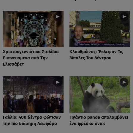
Xριστουγεννιάτικα Στολίδια
Κλαυθμώνος: Έκλεψαν Τις
Εμπνευσμένα από Την
Μπάλες Του Δέντρου
Ελισσάβετ
Γαλλία: 400 δέντρα φώτισαν
Γιγάντιο panda απολαμβάνει
την πιο διάσημη Λεωφόρο
ένα φρέσκο σνακ