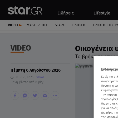
Αθλητικά
Quiz
Ειδήσεις
Lifestyle
Αυτοκίνητο
VIDEO
MASTERCHEF
STARX
ΕΙΔΉΣΕΙΣ
ΤΡΟΧΌΣ ΤΗΣ Τ
VIDEO
Oικογένεια 
Το βρήκε σε επαρχ
Ενδιαφερό
Πέμπτη 6 Αυγούστου 2026
Εμείς και οι
30.08.21, 12:25
VIRAL
αναγνωριστι
Πηγή: βίντεο από ruplty
δυνατή η ε
εμφανίζοντα
την παροχή 
τεχνολογίες
διαφημίσεις
για να αλλά
Διαχείριση 
της ιστοσελί