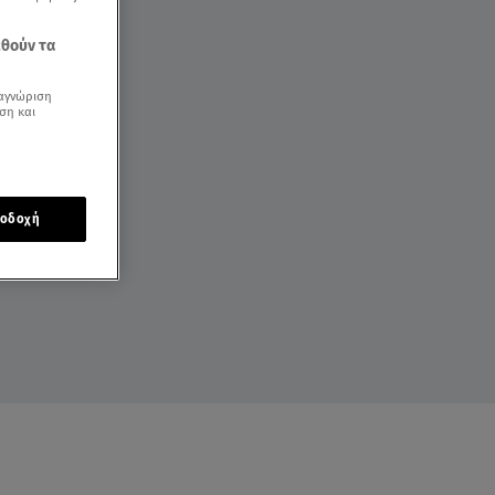
εθούν τα
αγνώριση
ση και
οδοχή