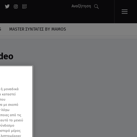
Αναζήτηση
S
MASTER ΣΥΝΤΑΓΈΣ BY MAMOS
ideo
 ή μοναδικά
α καταστεί
 που
να με σκοπό
ν λόγω
ποιες από τις
ε αυτό το μενού
 σύνδεσμο
ριστερό μέρος
ς λεπτομέρειες