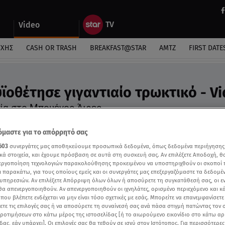
Video
ΎΧΗΣ
CASH OR TRASH
BREAKFAST@STAR
ΑΜΤΖ
FIRST DATE
υϊοθέτησε γιγαντιαίο τρωκτικό - V
ία στο Μπουένος Άιρες
μαστε για το απόρρητό σας
603
συνεργάτες μας αποθηκεύουμε προσωπικά δεδομένα, όπως δεδομένα περιήγησης
κά στοιχεία, και έχουμε πρόσβαση σε αυτά στη συσκευή σας. Αν επιλέξετε Αποδοχή, θ
νεργοποίηση τεχνολογιών παρακολούθησης προκειμένου να υποστηριχθούν οι σκοποί
ι παρακάτω, για τους οποίους εμείς και οι συνεργάτες μας επεξεργαζόμαστε τα δεδομέ
υπηρεσιών. Αν επιλέξετε Απόρριψη όλων όλων ή αποσύρετε τη συγκατάθεσή σας, οι ε
 θα απενεργοποιηθούν. Αν απενεργοποιηθούν οι ιχνηλάτες, ορισμένο περιεχόμενο και κά
 που βλέπετε ενδέχεται να μην είναι τόσο σχετικές με εσάς. Μπορείτε να επανεμφανίσετ
ξετε τις επιλογές σας ή να αποσύρετε τη συναίνεσή σας ανά πάσα στιγμή πατώντας τον
προτιμήσεων στο κάτω μέρος της ιστοσελίδας [ή το αιωρούμενο εικονίδιο στο κάτω α
δας, εάν υπάρχει]. Οι επιλογές σας θα τεθούν σε ισχύ στον Ιστότοπος. Για περισσότερε