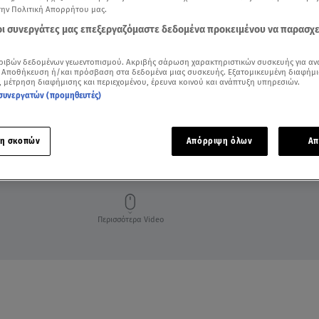
την Πολιτική Απορρήτου μας.
 οι συνεργάτες μας επεξεργαζόμαστε δεδομένα προκειμένου να παρασχ
ριβών δεδομένων γεωεντοπισμού. Ακριβής σάρωση χαρακτηριστικών συσκευής για αν
 Αποθήκευση ή/και πρόσβαση στα δεδομένα μιας συσκευής. Εξατομικευμένη διαφήμι
, μέτρηση διαφήμισης και περιεχομένου, έρευνα κοινού και ανάπτυξη υπηρεσιών.
συνεργατών (προμηθευτές)
η σκοπών
Απόρριψη όλων
Απ
ΩΚΤΙΚΟ
Περισσότερα Video