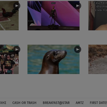
ΎΧΗΣ
CASH OR TRASH
BREAKFAST@STAR
ΑΜΤΖ
FIRST DATE