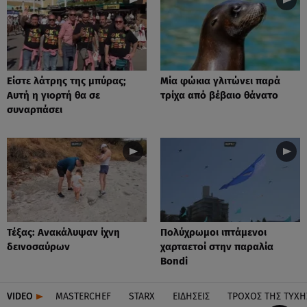
Είστε λάτρης της μπύρας;
Μία φώκια γλιτώνει παρά
Αυτή η γιορτή θα σε
τρίχα από βέβαιο θάνατο
συναρπάσει
Τέξας: Aνακάλυψαν ίχνη
Πολύχρωμοι ιπτάμενοι
δεινοσαύρων
χαρταετοί στην παραλία
Bondi
VIDEO
MASTERCHEF
STARX
ΕΙΔΉΣΕΙΣ
ΤΡΟΧΌΣ ΤΗΣ ΤΎΧΗ