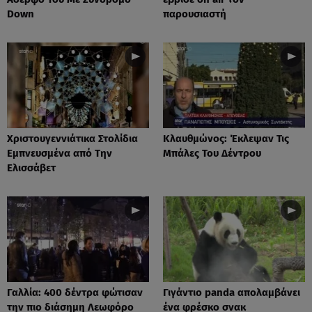
Down
παρουσιαστή
Xριστουγεννιάτικα Στολίδια
Κλαυθμώνος: Έκλεψαν Τις
Εμπνευσμένα από Την
Μπάλες Του Δέντρου
Ελισσάβετ
Γαλλία: 400 δέντρα φώτισαν
Γιγάντιο panda απολαμβάνει
την πιο διάσημη Λεωφόρο
ένα φρέσκο σνακ