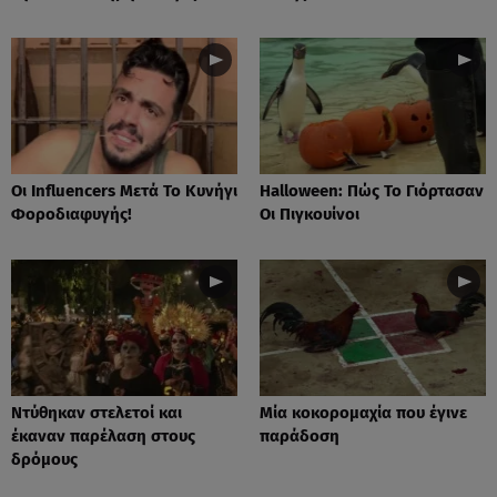
Οι Influencers Μετά Το Κυνήγι
Ηalloween: Πώς Το Γιόρτασαν
Φοροδιαφυγής!
Οι Πιγκουίνοι
Nτύθηκαν στελετοί και
Mία κοκορομαχία που έγινε
έκαναν παρέλαση στους
παράδοση
δρόμους