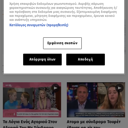
Χρήση επακριβών δεδομένων γεωεντοπισμού. Ακριβής σάρωση
χαρακτηριστικών συσκευής για αναγνώριση ταυτότητας. Αποθήκευση ή/
ΟΛΑ ΤΑ ΒΙΝΤΕΟ
και πρόσβαση στα δεδομένα μιας συσκευής. Εξατομικευμένη διαφήμιση
και περιεχόμενο, μέτρηση διαφήμισης και περιεχομένου, έρευνα κοινού
και ανάπτυξη υπηρεσιών.
Κατάλογος συνεργατών (προμηθευτές)
Εμφάνιση σκοπών
Παίζει Ντραμς Και Τους
Στα Λευκά Γαλλία Και
Απόρριψη όλων
Αποδοχή
Αφήνει Όλους Με Το Στόμα
Κωνσταντινούπολη
Ανοιχτό
Τα Λόγια Ενός Αγοριού Στον
Ατομο με σύνδρομο Τουρέτ
Αδερφό Του Με Σύνδρομο
έβρισε on air τον