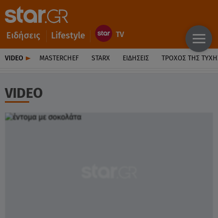
Ειδήσεις
Lifestyle
VIDEO
MASTERCHEF
STARX
ΕΙΔΉΣΕΙΣ
ΤΡΟΧΌΣ ΤΗΣ ΤΎΧΗ
VIDEO