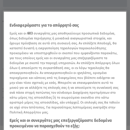
Γλυκές Λιχουδιές Με έντομα Και Σοκολάτα -
Video
Ενδιαφερόμαστε για το απόρρητό σας
Εμείς και οι
603
συνεργάτες μας αποθηκεύουμε προσωπικά δεδομένα,
όπως δεδομένα περιήγησης ή μοναδικά αναγνωριστικά στοιχεία, και
έχουμε πρόσβαση σε αυτά στη συσκευή σας. Αν επιλέξετε Αποδοχή, θα
καταστεί δυνατή η ενεργοποίηση τεχνολογιών παρακολούθησης
προκειμένου να υποστηριχθούν οι σκοποί που εμφανίζονται παρακάτω,
για τους οποίους εμείς και οι συνεργάτες μας επεξεργαζόμαστε τα
δεδομένα με σκοπό την παροχή υπηρεσιών. Αν επιλέξετε Απόρριψη όλων
όλων ή αποσύρετε τη συγκατάθεσή σας, οι εν λόγω τεχνολογίες θα
TAGS:
ΣΟΚΟΛΑΤΑΚΙΑ ΜΕ ΕΝΤΟΜΑ
απενεργοποιηθούν. Αν απενεργοποιηθούν οι ιχνηλάτες, ορισμένο
περιεχόμενο και κάποιες από τις διαφημίσεις που βλέπετε ενδέχεται να
μην είναι τόσο σχετικές με εσάς. Μπορείτε να επανεμφανίσετε αυτό το
μενού για να αλλάξετε τις επιλογές σας ή να αποσύρετε τη συναίνεσή σας
Σάββατο 8 Αυγούστου 2026
ανά πάσα στιγμή πατώντας τον σύνδεσμο Διαχείριση προτιμήσεων στο
κάτω μέρος της ιστοσελίδας [ή το αιωρούμενο εικονίδιο στο κάτω
09.06.21, 19:11
VIRAL
αριστερό μέρος της ιστοσελίδας, εάν υπάρχει]. Οι επιλογές σας θα τεθούν
Πηγή: Βίντεο από reuters
σε ισχύ στον Ιστότοπος. Για περισσότερες λεπτομέρειες ανατρέξτε στην
Πολιτική Απορρήτου μας.
Εμείς και οι συνεργάτες μας επεξεργαζόμαστε δεδομένα
προκειμένου να παρασχεθούν τα εξής: