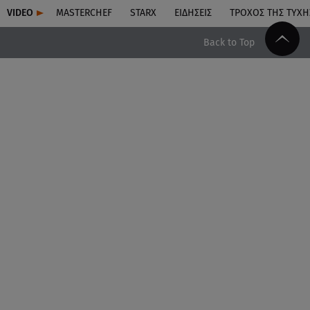
VIDEO
MASTERCHEF
STARX
ΕΙΔΉΣΕΙΣ
ΤΡΟΧΌΣ ΤΗΣ ΤΎΧΗ
Back to Top