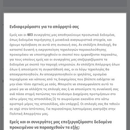
Κύριος Αναζητά Vegan Τρόπο Να Απαλλαγεί
Από Τις Ψείρες - Video
Ενδιαφερόμαστε για το απόρρητό σας
Εμείς και οι
603
συνεργάτες μας αποθηκεύουμε προσωπικά δεδομένα,
όπως δεδομένα περιήγησης ή μοναδικά αναγνωριστικά στοιχεία, και
έχουμε πρόσβαση σε αυτά στη συσκευή σας. Αν επιλέξετε Αποδοχή, θα
καταστεί δυνατή η ενεργοποίηση τεχνολογιών παρακολούθησης
προκειμένου να υποστηριχθούν οι σκοποί που εμφανίζονται παρακάτω,
για τους οποίους εμείς και οι συνεργάτες μας επεξεργαζόμαστε τα
δεδομένα με σκοπό την παροχή υπηρεσιών. Αν επιλέξετε Απόρριψη όλων
όλων ή αποσύρετε τη συγκατάθεσή σας, οι εν λόγω τεχνολογίες θα
TAGS:
VEGAN
ΣΤΗ ΦΩΛΙΑ ΤΩΝ ΚΟΥ ΚΟΥ
ΣΕΙΡΑ
απενεργοποιηθούν. Αν απενεργοποιηθούν οι ιχνηλάτες, ορισμένο
περιεχόμενο και κάποιες από τις διαφημίσεις που βλέπετε ενδέχεται να
ΤΗΛΕΟΠΤΙΚΗ ΣΕΙΡΑ
μην είναι τόσο σχετικές με εσάς. Μπορείτε να επανεμφανίσετε αυτό το
μενού για να αλλάξετε τις επιλογές σας ή να αποσύρετε τη συναίνεσή σας
ανά πάσα στιγμή πατώντας τον σύνδεσμο Διαχείριση προτιμήσεων στο
κάτω μέρος της ιστοσελίδας [ή το αιωρούμενο εικονίδιο στο κάτω
Κυριακή 9 Αυγούστου 2026
αριστερό μέρος της ιστοσελίδας, εάν υπάρχει]. Οι επιλογές σας θα τεθούν
03.04.21, 17:05
VIRAL
σε ισχύ στον Ιστότοπος. Για περισσότερες λεπτομέρειες ανατρέξτε στην
Πηγή: Στη Φωλιά των Κου Κου
Πολιτική Απορρήτου μας.
Εμείς και οι συνεργάτες μας επεξεργαζόμαστε δεδομένα
προκειμένου να παρασχεθούν τα εξής: