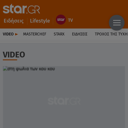
Ειδήσεις
Lifestyle
VIDEO
MASTERCHEF
STARX
ΕΙΔΉΣΕΙΣ
ΤΡΟΧΌΣ ΤΗΣ ΤΎΧΗ
VIDEO