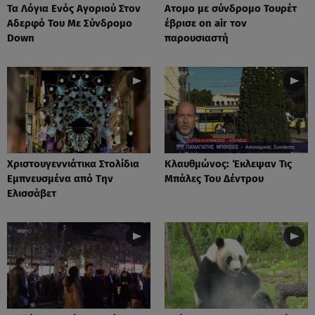
Τα Λόγια Ενός Αγοριού Στον
Ατομο με σύνδρομο Τουρέτ
Αδερφό Του Με Σύνδρομο
έβρισε on air τον
Down
παρουσιαστή
Xριστουγεννιάτικα Στολίδια
Κλαυθμώνος: Έκλεψαν Τις
Εμπνευσμένα από Την
Μπάλες Του Δέντρου
Ελισσάβετ