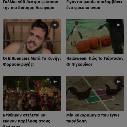
Γαλλία: 400 δέντρα φώτισαν
Γιγάντιο panda απολαμβάνει
την πιο διάσημη Λεωφόρο
ένα φρέσκο σνακ
Οι Influencers Μετά Το Κυνήγι
Ηalloween: Πώς Το Γιόρτασαν
Φοροδιαφυγής!
Οι Πιγκουίνοι
Nτύθηκαν στελετοί και
Mία κοκορομαχία που έγινε
έκαναν παρέλαση στους
παράδοση
δρόμους