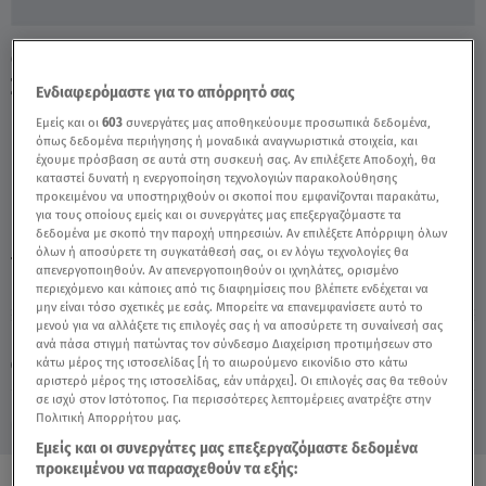
O Μεγαλύτερος Λαβύρινθος Χιονιού Είναι
Στον Καναδά - Video
Ενδιαφερόμαστε για το απόρρητό σας
Εμείς και οι
603
συνεργάτες μας αποθηκεύουμε προσωπικά δεδομένα,
όπως δεδομένα περιήγησης ή μοναδικά αναγνωριστικά στοιχεία, και
έχουμε πρόσβαση σε αυτά στη συσκευή σας. Αν επιλέξετε Αποδοχή, θα
καταστεί δυνατή η ενεργοποίηση τεχνολογιών παρακολούθησης
προκειμένου να υποστηριχθούν οι σκοποί που εμφανίζονται παρακάτω,
για τους οποίους εμείς και οι συνεργάτες μας επεξεργαζόμαστε τα
δεδομένα με σκοπό την παροχή υπηρεσιών. Αν επιλέξετε Απόρριψη όλων
όλων ή αποσύρετε τη συγκατάθεσή σας, οι εν λόγω τεχνολογίες θα
TAGS:
ΜΕΓΑΛΥΤΕΡΟΣ ΛΑΒΥΡΙΝΘΟΣ ΧΙΟΝΙΟΥ
απενεργοποιηθούν. Αν απενεργοποιηθούν οι ιχνηλάτες, ορισμένο
περιεχόμενο και κάποιες από τις διαφημίσεις που βλέπετε ενδέχεται να
μην είναι τόσο σχετικές με εσάς. Μπορείτε να επανεμφανίσετε αυτό το
μενού για να αλλάξετε τις επιλογές σας ή να αποσύρετε τη συναίνεσή σας
Παρασκευή 7 Αυγούστου 2026
ανά πάσα στιγμή πατώντας τον σύνδεσμο Διαχείριση προτιμήσεων στο
κάτω μέρος της ιστοσελίδας [ή το αιωρούμενο εικονίδιο στο κάτω
22.02.21, 11:45
VIRAL
αριστερό μέρος της ιστοσελίδας, εάν υπάρχει]. Οι επιλογές σας θα τεθούν
σε ισχύ στον Ιστότοπος. Για περισσότερες λεπτομέρειες ανατρέξτε στην
Πολιτική Απορρήτου μας.
Εμείς και οι συνεργάτες μας επεξεργαζόμαστε δεδομένα
προκειμένου να παρασχεθούν τα εξής: