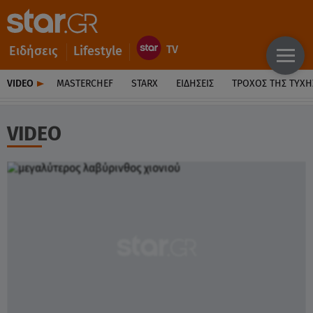
Ειδήσεις
Lifestyle
VIDEO
MASTERCHEF
STARX
ΕΙΔΉΣΕΙΣ
ΤΡΟΧΌΣ ΤΗΣ ΤΎΧΗ
VIDEO