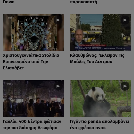
Down
παρουσιαστή
Xριστουγεννιάτικα Στολίδια
Κλαυθμώνος: Έκλεψαν Τις
Εμπνευσμένα από Την
Μπάλες Του Δέντρου
Ελισσάβετ
Γαλλία: 400 δέντρα φώτισαν
Γιγάντιο panda απολαμβάνει
την πιο διάσημη Λεωφόρο
ένα φρέσκο σνακ