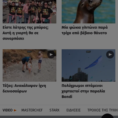
Είστε λάτρης της μπύρας;
Μία φώκια γλιτώνει παρά
Αυτή η γιορτή θα σε
τρίχα από βέβαιο θάνατο
συναρπάσει
Τέξας: Aνακάλυψαν ίχνη
Πολύχρωμοι ιπτάμενοι
δεινοσαύρων
χαρταετοί στην παραλία
Bondi
VIDEO
MASTERCHEF
STARX
ΕΙΔΉΣΕΙΣ
ΤΡΟΧΌΣ ΤΗΣ ΤΎΧΗ