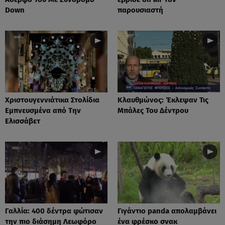
Down
παρουσιαστή
Xριστουγεννιάτικα Στολίδια
Κλαυθμώνος: Έκλεψαν Τις
Εμπνευσμένα από Την
Μπάλες Του Δέντρου
Ελισσάβετ
Γαλλία: 400 δέντρα φώτισαν
Γιγάντιο panda απολαμβάνει
την πιο διάσημη Λεωφόρο
ένα φρέσκο σνακ