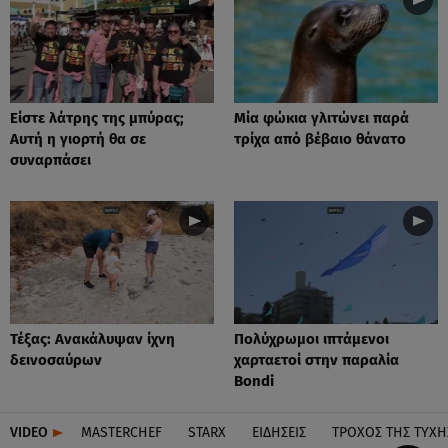
Είστε λάτρης της μπύρας;
Μία φώκια γλιτώνει παρά
Αυτή η γιορτή θα σε
τρίχα από βέβαιο θάνατο
συναρπάσει
Τέξας: Aνακάλυψαν ίχνη
Πολύχρωμοι ιπτάμενοι
δεινοσαύρων
χαρταετοί στην παραλία
Bondi
VIDEO
MASTERCHEF
STARX
ΕΙΔΉΣΕΙΣ
ΤΡΟΧΌΣ ΤΗΣ ΤΎΧΗ