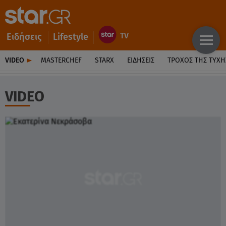
Ειδήσεις
Lifestyle
VIDEO
MASTERCHEF
STARX
ΕΙΔΉΣΕΙΣ
ΤΡΟΧΌΣ ΤΗΣ ΤΎΧΗ
VIDEO