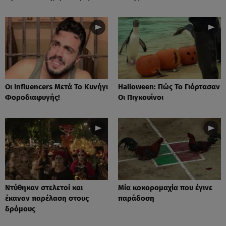
Οι Influencers Μετά Το Κυνήγι
Ηalloween: Πώς Το Γιόρτασαν
Φοροδιαφυγής!
Οι Πιγκουίνοι
Nτύθηκαν στελετοί και
Mία κοκορομαχία που έγινε
έκαναν παρέλαση στους
παράδοση
δρόμους