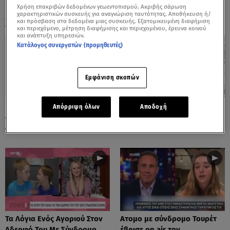
Χρήση επακριβών δεδομένων γεωεντοπισμού. Ακριβής σάρωση
χαρακτηριστικών συσκευής για αναγνώριση ταυτότητας. Αποθήκευση ή/
ΟΛΑ ΤΑ ΒΙΝΤΕΟ
και πρόσβαση στα δεδομένα μιας συσκευής. Εξατομικευμένη διαφήμιση
και περιεχόμενο, μέτρηση διαφήμισης και περιεχομένου, έρευνα κοινού
και ανάπτυξη υπηρεσιών.
Κατάλογος συνεργατών (προμηθευτές)
Εμφάνιση σκοπών
Παίζει Ντραμς Και Τους
Στα Λευκά Γαλλία Και
Απόρριψη όλων
Αποδοχή
Αφήνει Όλους Με Το Στόμα
Κωνσταντινούπολη
Ανοιχτό
Τα Λόγια Ενός Αγοριού Στον
Ατομο με σύνδρομο Τουρέτ
Αδερφό Του Με Σύνδρομο
έβρισε on air τον