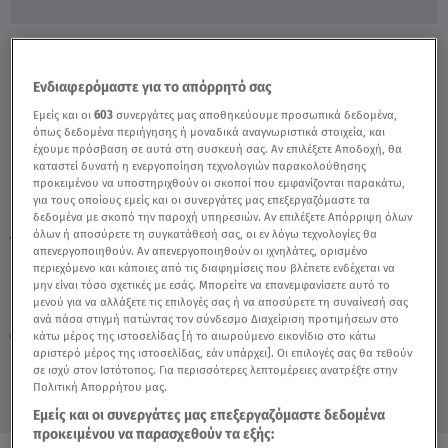
Κολυμβήτρια Βούτηξε Στα Πιο Παγωμένα
Νερά Χωρίς Στολή - Video
Ενδιαφερόμαστε για το απόρρητό σας
Εμείς και οι
603
συνεργάτες μας αποθηκεύουμε προσωπικά δεδομένα,
όπως δεδομένα περιήγησης ή μοναδικά αναγνωριστικά στοιχεία, και
έχουμε πρόσβαση σε αυτά στη συσκευή σας. Αν επιλέξετε Αποδοχή, θα
καταστεί δυνατή η ενεργοποίηση τεχνολογιών παρακολούθησης
προκειμένου να υποστηριχθούν οι σκοποί που εμφανίζονται παρακάτω,
για τους οποίους εμείς και οι συνεργάτες μας επεξεργαζόμαστε τα
δεδομένα με σκοπό την παροχή υπηρεσιών. Αν επιλέξετε Απόρριψη όλων
όλων ή αποσύρετε τη συγκατάθεσή σας, οι εν λόγω τεχνολογίες θα
TAGS:
ΚΟΛΥΜΒΗΤΡΙΑ
ΕΚΑΤΕΡΙΝΑ ΝΕΚΡΑΣΟΒΑ
απενεργοποιηθούν. Αν απενεργοποιηθούν οι ιχνηλάτες, ορισμένο
περιεχόμενο και κάποιες από τις διαφημίσεις που βλέπετε ενδέχεται να
μην είναι τόσο σχετικές με εσάς. Μπορείτε να επανεμφανίσετε αυτό το
μενού για να αλλάξετε τις επιλογές σας ή να αποσύρετε τη συναίνεσή σας
Πέμπτη 6 Αυγούστου 2026
ανά πάσα στιγμή πατώντας τον σύνδεσμο Διαχείριση προτιμήσεων στο
κάτω μέρος της ιστοσελίδας [ή το αιωρούμενο εικονίδιο στο κάτω
13.01.21, 13:08
VIRAL
αριστερό μέρος της ιστοσελίδας, εάν υπάρχει]. Οι επιλογές σας θα τεθούν
Πηγή: βίντεο από ruptly
σε ισχύ στον Ιστότοπος. Για περισσότερες λεπτομέρειες ανατρέξτε στην
Πολιτική Απορρήτου μας.
Εμείς και οι συνεργάτες μας επεξεργαζόμαστε δεδομένα
προκειμένου να παρασχεθούν τα εξής: