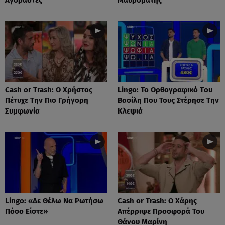
Cash or Trash: Ο Χρήστος
Lingo: Το Oρθογραφικό Tου
Πέτυχε Την Πιο Γρήγορη
Βασίλη Που Τους Στέρησε Την
Συμφωνία
Κλεψιά
Lingo: «Δε Θέλω Να Ρωτήσω
Cash or Trash: Ο Χάρης
Πόσο Είστε»
Απέρριψε Προσφορά Του
Θάνου Μαρίνη