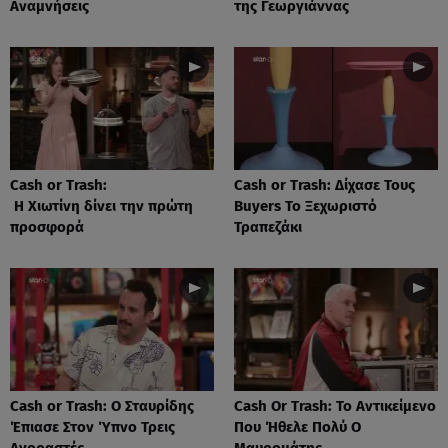
Αναμνήσεις
της Γεωργιάννας
Cash or Trash:
Cash or Trash: Δίχασε Τους
Η Χιωτίνη δίνει την πρώτη
Buyers Το Ξεχωριστό
προσφορά
Τραπεζάκι
Cash or Trash: Ο Σταυρίδης
Cash Or Trash: Το Αντικείμενο
Έπιασε Στον Ύπνο Τρεις
Που Ήθελε Πολύ Ο
Αγοραστές
Μαυρομάτης