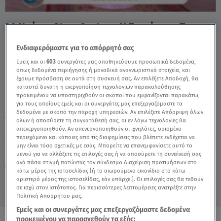
20 Χρόνια Stars System: Η Συγκίνηση Της
Άσης Μπήλιου - Video
Ενδιαφερόμαστε για το απόρρητό σας
Εμείς και οι
603
συνεργάτες μας αποθηκεύουμε προσωπικά δεδομένα,
όπως δεδομένα περιήγησης ή μοναδικά αναγνωριστικά στοιχεία, και
έχουμε πρόσβαση σε αυτά στη συσκευή σας. Αν επιλέξετε Αποδοχή, θα
καταστεί δυνατή η ενεργοποίηση τεχνολογιών παρακολούθησης
προκειμένου να υποστηριχθούν οι σκοποί που εμφανίζονται παρακάτω,
για τους οποίους εμείς και οι συνεργάτες μας επεξεργαζόμαστε τα
δεδομένα με σκοπό την παροχή υπηρεσιών. Αν επιλέξετε Απόρριψη όλων
TAGS:
ΑΣΗ ΜΠΗΛΙΟΥ
STARS SYSTEM
όλων ή αποσύρετε τη συγκατάθεσή σας, οι εν λόγω τεχνολογίες θα
απενεργοποιηθούν. Αν απενεργοποιηθούν οι ιχνηλάτες, ορισμένο
περιεχόμενο και κάποιες από τις διαφημίσεις που βλέπετε ενδέχεται να
μην είναι τόσο σχετικές με εσάς. Μπορείτε να επανεμφανίσετε αυτό το
Πέμπτη 6 Αυγούστου 2026
μενού για να αλλάξετε τις επιλογές σας ή να αποσύρετε τη συναίνεσή σας
ανά πάσα στιγμή πατώντας τον σύνδεσμο Διαχείριση προτιμήσεων στο
13.06.26, 14:41
MEDIA
κάτω μέρος της ιστοσελίδας [ή το αιωρούμενο εικονίδιο στο κάτω
αριστερό μέρος της ιστοσελίδας, εάν υπάρχει]. Οι επιλογές σας θα τεθούν
σε ισχύ στον Ιστότοπος. Για περισσότερες λεπτομέρειες ανατρέξτε στην
Πολιτική Απορρήτου μας.
Εμείς και οι συνεργάτες μας επεξεργαζόμαστε δεδομένα
προκειμένου να παρασχεθούν τα εξής: