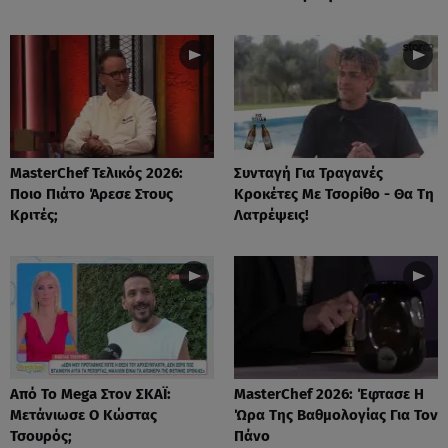
MasterChef Τελικός 2026:
Συνταγή Για Τραγανές
Ποιο Πιάτο Άρεσε Στους
Κροκέτες Με Τσορίθο - Θα Τη
Κριτές;
Λατρέψεις!
Από Το Mega Στον ΣΚΑΪ:
MasterChef 2026: Έφτασε Η
Μετάνιωσε Ο Κώστας
Ώρα Της Βαθμολογίας Για Τον
Τσουρός;
Πάνο