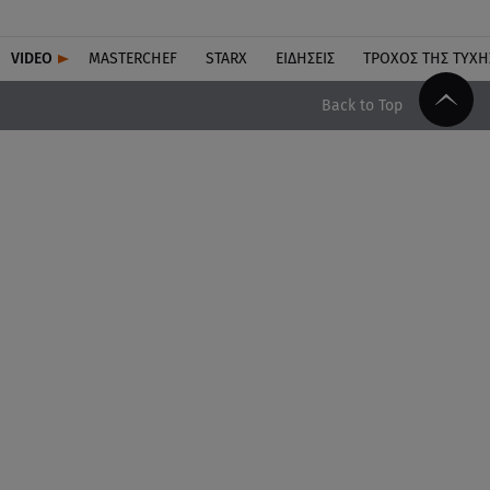
VIDEO
MASTERCHEF
STARX
ΕΙΔΉΣΕΙΣ
ΤΡΟΧΌΣ ΤΗΣ ΤΎΧΗ
Back to Top