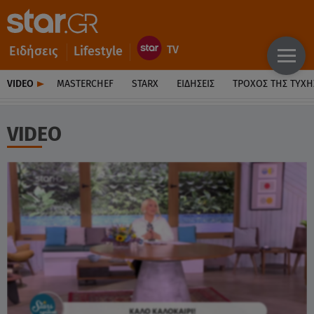
Ειδήσεις
Lifestyle
VIDEO
MASTERCHEF
STARX
ΕΙΔΉΣΕΙΣ
ΤΡΟΧΌΣ ΤΗΣ ΤΎΧΗ
VIDEO