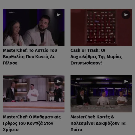
MasterChef: Το Αστείο Του
Cash or Trash: Οι
Βαρθαλίτη Που Κανείς Δε
Δαχτυλήθρες Της Μαρίας
Γέλασε
Εντυπωσίασαν!
MasterChef: Ο Μαθηματικός
MasterChef: Κριτές &
Γρίφος Του Κοντιζά Στον
Καλεσμένοι Δοκιμάζουν Τα
Χρήστο
Πιάτα