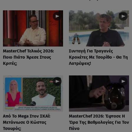
MasterChef Τελικός 2026:
Συνταγή Για Τραγανές
Ποιο Πιάτο Άρεσε Στους
Κροκέτες Με Τσορίθο - Θα Τη
Κριτές;
Λατρέψεις!
Από Το Mega Στον ΣΚΑΪ:
MasterChef 2026: Έφτασε Η
Μετάνιωσε Ο Κώστας
Ώρα Της Βαθμολογίας Για Τον
Τσουρός;
Πάνο