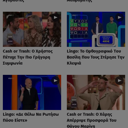
Cash or Trash: Ο Χρήστος
Lingo: Το Oρθογραφικό Tου
Πέτυχε Την Πιο Γρήγορη
Βασίλη Που Τους Στέρησε Την
Συμφωνία
Κλεψιά
Lingo: «Δε Θέλω Να Ρωτήσω
Cash or Trash: Ο Χάρης
Πόσο Είστε»
Απέρριψε Προσφορά Του
Θάνου Μαρίνη