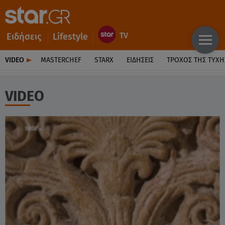
Ειδήσεις
Lifestyle
VIDEO
MASTERCHEF
STARX
ΕΙΔΉΣΕΙΣ
ΤΡΟΧΌΣ ΤΗΣ ΤΎΧΗ
VIDEO