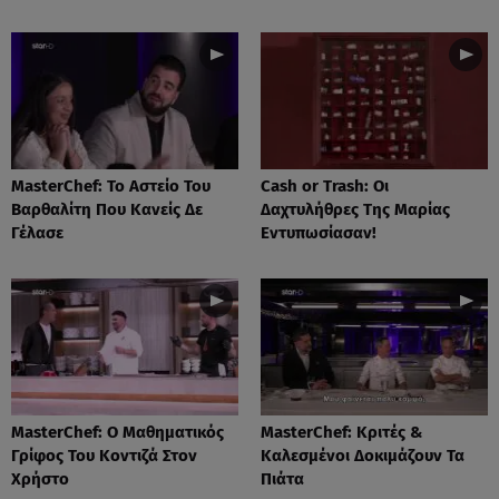
MasterChef: Το Αστείο Του
Cash or Trash: Οι
Βαρθαλίτη Που Κανείς Δε
Δαχτυλήθρες Της Μαρίας
Γέλασε
Εντυπωσίασαν!
MasterChef: Ο Μαθηματικός
MasterChef: Κριτές &
Γρίφος Του Κοντιζά Στον
Καλεσμένοι Δοκιμάζουν Τα
Χρήστο
Πιάτα