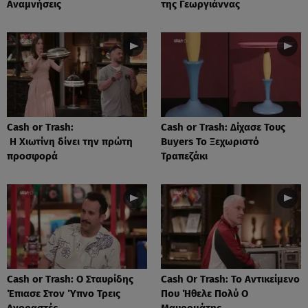
Αναμνήσεις
της Γεωργιάννας
Cash or Trash:
Cash or Trash: Δίχασε Τους
Η Χιωτίνη δίνει την πρώτη
Buyers Το Ξεχωριστό
προσφορά
Τραπεζάκι
Cash or Trash: Ο Σταυρίδης
Cash Or Trash: Το Αντικείμενο
Έπιασε Στον Ύπνο Τρεις
Που Ήθελε Πολύ Ο
Αγοραστές
Μαυρομάτης