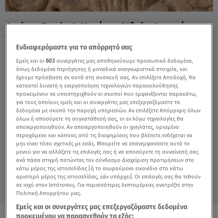
Cash or Trash: Ο Μαρίνης Ήθελε Διακαώς
Το Κιονόκρανο - Video
Ενδιαφερόμαστε για το απόρρητό σας
Εμείς και οι
603
συνεργάτες μας αποθηκεύουμε προσωπικά δεδομένα,
όπως δεδομένα περιήγησης ή μοναδικά αναγνωριστικά στοιχεία, και
έχουμε πρόσβαση σε αυτά στη συσκευή σας. Αν επιλέξετε Αποδοχή, θα
καταστεί δυνατή η ενεργοποίηση τεχνολογιών παρακολούθησης
προκειμένου να υποστηριχθούν οι σκοποί που εμφανίζονται παρακάτω,
για τους οποίους εμείς και οι συνεργάτες μας επεξεργαζόμαστε τα
δεδομένα με σκοπό την παροχή υπηρεσιών. Αν επιλέξετε Απόρριψη όλων
TAGS:
CASH OR TRASH
ΘΑΝΟΣ ΜΑΡΙΝΗΣ
όλων ή αποσύρετε τη συγκατάθεσή σας, οι εν λόγω τεχνολογίες θα
απενεργοποιηθούν. Αν απενεργοποιηθούν οι ιχνηλάτες, ορισμένο
περιεχόμενο και κάποιες από τις διαφημίσεις που βλέπετε ενδέχεται να
μην είναι τόσο σχετικές με εσάς. Μπορείτε να επανεμφανίσετε αυτό το
Σάββατο 8 Αυγούστου 2026
μενού για να αλλάξετε τις επιλογές σας ή να αποσύρετε τη συναίνεσή σας
ανά πάσα στιγμή πατώντας τον σύνδεσμο Διαχείριση προτιμήσεων στο
30.01.26, 18:35
MEDIA
κάτω μέρος της ιστοσελίδας [ή το αιωρούμενο εικονίδιο στο κάτω
αριστερό μέρος της ιστοσελίδας, εάν υπάρχει]. Οι επιλογές σας θα τεθούν
σε ισχύ στον Ιστότοπος. Για περισσότερες λεπτομέρειες ανατρέξτε στην
Πολιτική Απορρήτου μας.
Εμείς και οι συνεργάτες μας επεξεργαζόμαστε δεδομένα
προκειμένου να παρασχεθούν τα εξής: