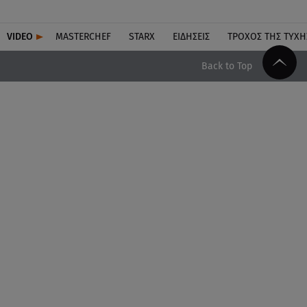
VIDEO
MASTERCHEF
STARX
ΕΙΔΉΣΕΙΣ
ΤΡΟΧΌΣ ΤΗΣ ΤΎΧΗ
Back to Top