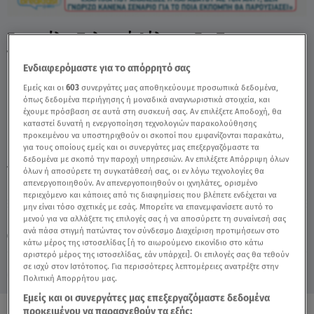
Γραμμέλη: Τολμηρή Δήλωση Για Το
Τηλεοπτικό Μέλλον - Video
Ενδιαφερόμαστε για το απόρρητό σας
Εμείς και οι
603
συνεργάτες μας αποθηκεύουμε προσωπικά δεδομένα,
όπως δεδομένα περιήγησης ή μοναδικά αναγνωριστικά στοιχεία, και
έχουμε πρόσβαση σε αυτά στη συσκευή σας. Αν επιλέξετε Αποδοχή, θα
καταστεί δυνατή η ενεργοποίηση τεχνολογιών παρακολούθησης
προκειμένου να υποστηριχθούν οι σκοποί που εμφανίζονται παρακάτω,
για τους οποίους εμείς και οι συνεργάτες μας επεξεργαζόμαστε τα
δεδομένα με σκοπό την παροχή υπηρεσιών. Αν επιλέξετε Απόρριψη όλων
TAGS:
ΑΦΡΟΔΙΤΗ ΓΡΑΜΜΕΛΗ
BREAKFAST@STAR
όλων ή αποσύρετε τη συγκατάθεσή σας, οι εν λόγω τεχνολογίες θα
απενεργοποιηθούν. Αν απενεργοποιηθούν οι ιχνηλάτες, ορισμένο
περιεχόμενο και κάποιες από τις διαφημίσεις που βλέπετε ενδέχεται να
μην είναι τόσο σχετικές με εσάς. Μπορείτε να επανεμφανίσετε αυτό το
Κυριακή 9 Αυγούστου 2026
μενού για να αλλάξετε τις επιλογές σας ή να αποσύρετε τη συναίνεσή σας
ανά πάσα στιγμή πατώντας τον σύνδεσμο Διαχείριση προτιμήσεων στο
10.11.25, 09:44
MEDIA
κάτω μέρος της ιστοσελίδας [ή το αιωρούμενο εικονίδιο στο κάτω
αριστερό μέρος της ιστοσελίδας, εάν υπάρχει]. Οι επιλογές σας θα τεθούν
σε ισχύ στον Ιστότοπος. Για περισσότερες λεπτομέρειες ανατρέξτε στην
Πολιτική Απορρήτου μας.
Εμείς και οι συνεργάτες μας επεξεργαζόμαστε δεδομένα
προκειμένου να παρασχεθούν τα εξής: