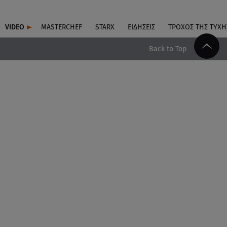
VIDEO
MASTERCHEF
STARX
ΕΙΔΉΣΕΙΣ
ΤΡΟΧΌΣ ΤΗΣ ΤΎΧΗ
Back to Top