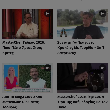
MasterChef Τελικός 2026:
Συνταγή Για Τραγανές
Ποιο Πιάτο Άρεσε Στους
Κροκέτες Με Τσορίθο - Θα Τη
Κριτές;
Λατρέψεις!
Από Το Mega Στον ΣΚΑΪ:
MasterChef 2026: Έφτασε Η
Μετάνιωσε Ο Κώστας
Ώρα Της Βαθμολογίας Για Τον
Τσουρός;
Πάνο