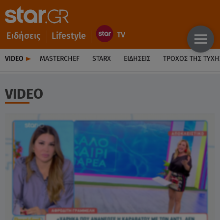
Ειδήσεις
Lifestyle
VIDEO
MASTERCHEF
STARX
ΕΙΔΉΣΕΙΣ
ΤΡΟΧΌΣ ΤΗΣ ΤΎΧΗ
VIDEO