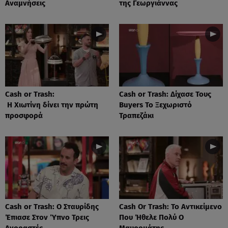
Αναμνήσεις
της Γεωργιάννας
Cash or Trash:
Cash or Trash: Δίχασε Τους
Η Χιωτίνη δίνει την πρώτη
Buyers Το Ξεχωριστό
προσφορά
Τραπεζάκι
Cash or Trash: Ο Σταυρίδης
Cash Or Trash: Το Αντικείμενο
Έπιασε Στον Ύπνο Τρεις
Που Ήθελε Πολύ Ο
Αγοραστές
Μαυρομάτης