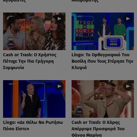
Cash or Trash: Ο Χρήστος
Lingo: Το Oρθογραφικό Tου
Πέτυχε Την Πιο Γρήγορη
Βασίλη Που Τους Στέρησε Την
Συμφωνία
Κλεψιά
Lingo: «Δε Θέλω Να Ρωτήσω
Cash or Trash: Ο Χάρης
Πόσο Είστε»
Απέρριψε Προσφορά Του
Θάνου Μαρίνη