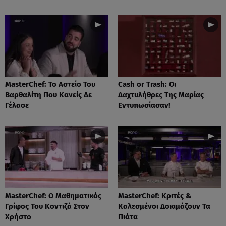
MasterChef: Το Αστείο Του
Cash or Trash: Οι
Βαρθαλίτη Που Κανείς Δε
Δαχτυλήθρες Της Μαρίας
Γέλασε
Εντυπωσίασαν!
MasterChef: Ο Μαθηματικός
MasterChef: Κριτές &
Γρίφος Του Κοντιζά Στον
Καλεσμένοι Δοκιμάζουν Τα
Χρήστο
Πιάτα