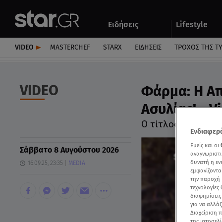
Αθλητικά
Quiz
Ειδήσεις
Lifestyle
Αυτοκίνητο
VIDEO
MASTERCHEF
STARX
ΕΙΔΉΣΕΙΣ
ΤΡΟΧΌΣ ΤΗΣ Τ
VIDEO
Φάρμα: Η Απ
Ασυλίας! - V
Ο τίτλος «Θα σε π
Ενδιαφερό
Εμείς και οι
Σάββατο 8 Αυγούστου 2026
αναγνωριστι
δυνατή η ε
16.09.25, 23:35
MEDIA
εμφανίζοντα
την παροχή 
τεχνολογίες
διαφημίσεις
για να αλλά
Διαχείριση 
της ιστοσελί