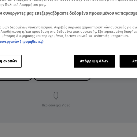
την Πολιτική Απορρήτου μας.
 οι συνεργάτες μας επεξεργαζόμαστε δεδομένα προκειμένου να παρασχ
ριβών δεδομένων γεωεντοπισμού. Ακριβής σάρωση χαρακτηριστικών συσκευής για αν
 Αποθήκευση ή/και πρόσβαση στα δεδομένα μιας συσκευής. Εξατομικευμένη διαφήμι
, μέτρηση διαφήμισης και περιεχομένου, έρευνα κοινού και ανάπτυξη υπηρεσιών.
συνεργατών (προμηθευτές)
η σκοπών
Απόρριψη όλων
Απ
ΙΜΑΣΙΑ ΑΣΥΛΙΑΣ
ΛΕΩΝΙΔΑΣ ΚΟΥΤΣΟΠΟΥΛΟΣ
Περισσότερα Video