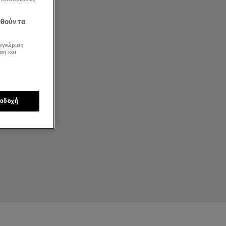
εθούν τα
αγνώριση
ση και
οδοχή