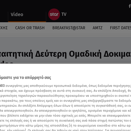
Video
ΎΧΗΣ
CASH OR TRASH
BREAKFAST@STAR
ΑΜΤΖ
FIRST DATE
αιτητική Δεύτερη Ομαδική Δοκιμα
ideo
άνε τέσσερις» που ανατρίχιασε τους παίκτες
μαστε για το απόρρητό σας
603
συνεργάτες μας αποθηκεύουμε προσωπικά δεδομένα, όπως δεδομένα περιήγησης
κά στοιχεία, και έχουμε πρόσβαση σε αυτά στη συσκευή σας. Αν επιλέξετε Αποδοχή, θ
νεργοποίηση τεχνολογιών παρακολούθησης προκειμένου να υποστηριχθούν οι σκοποί
ι παρακάτω, για τους οποίους εμείς και οι συνεργάτες μας επεξεργαζόμαστε τα δεδομέ
υπηρεσιών. Αν επιλέξετε Απόρριψη όλων όλων ή αποσύρετε τη συγκατάθεσή σας, οι ε
 θα απενεργοποιηθούν. Αν απενεργοποιηθούν οι ιχνηλάτες, ορισμένο περιεχόμενο και κά
 που βλέπετε ενδέχεται να μην είναι τόσο σχετικές με εσάς. Μπορείτε να επανεμφανίσετ
ξετε τις επιλογές σας ή να αποσύρετε τη συναίνεσή σας ανά πάσα στιγμή πατώντας τον
προτιμήσεων στο κάτω μέρος της ιστοσελίδας [ή το αιωρούμενο εικονίδιο στο κάτω α
δας, εάν υπάρχει]. Οι επιλογές σας θα τεθούν σε ισχύ στον Ιστότοπος. Για περισσότερε