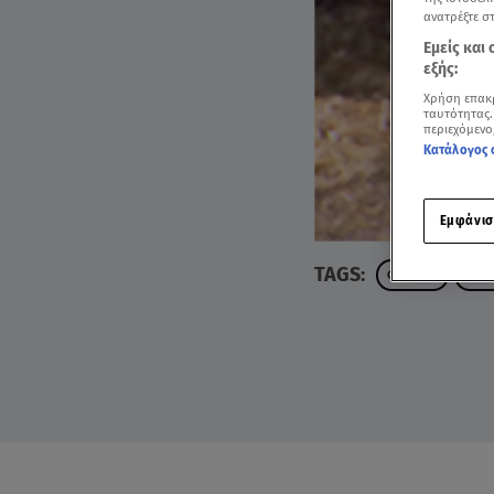
ανατρέξτε σ
Εμείς και
εξής:
Χρήση επακ
ταυτότητας.
περιεχόμενο
Κατάλογος 
Εμφάνισ
TAGS:
ΦΑΡΜΑ
ΔΟΚ