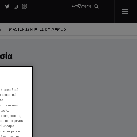
Αναζήτηση
S
MASTER ΣΥΝΤΑΓΈΣ BY MAMOS
σία
 ή μοναδικά
α καταστεί
 που
να με σκοπό
ν λόγω
ποιες από τις
ε αυτό το μενού
 σύνδεσμο
ριστερό μέρος
ς λεπτομέρειες