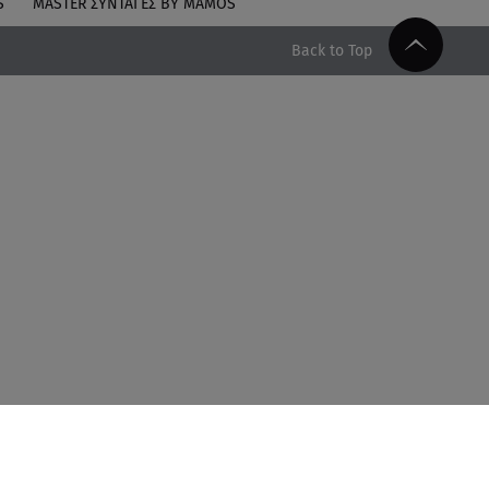
S
MASTER ΣΥΝΤΑΓΈΣ BY MAMOS
Back to Top