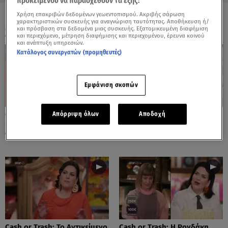
προκειμένου να παρασχεθούν τα εξής:
Χρήση επακριβών δεδομένων γεωεντοπισμού. Ακριβής σάρωση
χαρακτηριστικών συσκευής για αναγνώριση ταυτότητας. Αποθήκευση ή/
ΟΛΑ ΤΑ ΒΙΝΤΕΟ
και πρόσβαση στα δεδομένα μιας συσκευής. Εξατομικευμένη διαφήμιση
και περιεχόμενο, μέτρηση διαφήμισης και περιεχομένου, έρευνα κοινού
και ανάπτυξη υπηρεσιών.
Κατάλογος συνεργατών (προμηθευτές)
Εμφάνιση σκοπών
Cash or Trash: Η Μάρω
Cash or Trash: Το Αντικείμενο
Απόρριψη όλων
Αποδοχή
Κοντού Δημοπράτησε Πίνακά
Που Ενθουσίασε Τη Χιωτίνη
Της!
Cash or Trash: Το Αντικείμενο
Cash or Trash: Η Ρογδάκη