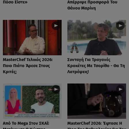
Πόσο Είστε»
Απέρριψε Προσφορά Του
Θάνου Μαρίνη
MasterChef Τελικός 2026:
Συνταγή Για Τραγανές
Ποιο Πιάτο Άρεσε Στους
Κροκέτες Με Τσορίθο - Θα Τη
Κριτές;
Λατρέψεις!
Από Το Mega Στον ΣΚΑΪ:
MasterChef 2026: Έφτασε Η