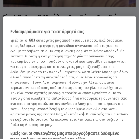
First Dates: Ο Μιχάλης Δεν Ξέρει Τον Γιώργο
Σαμπάνη! - Video
Ενδιαφερόμαστε για το απόρρητό σας
Εμείς και οι
603
συνεργάτες μας αποθηκεύουμε προσωπικά δεδομένα,
όπως δεδομένα περιήγησης ή μοναδικά αναγνωριστικά στοιχεία, και
έχουμε πρόσβαση σε αυτά στη συσκευή σας. Αν επιλέξετε Αποδοχή, θα
καταστεί δυνατή η ενεργοποίηση τεχνολογιών παρακολούθησης
προκειμένου να υποστηριχθούν οι σκοποί που εμφανίζονται παρακάτω,
για τους οποίους εμείς και οι συνεργάτες μας επεξεργαζόμαστε τα
δεδομένα με σκοπό την παροχή υπηρεσιών. Αν επιλέξετε Απόρριψη όλων
TAGS:
FIRST DATES
FIRST DATES ΜΙΧΑΛΗΣ
όλων ή αποσύρετε τη συγκατάθεσή σας, οι εν λόγω τεχνολογίες θα
απενεργοποιηθούν. Αν απενεργοποιηθούν οι ιχνηλάτες, ορισμένο
ΖΕΝΕΒΙΕΒ ΜΑΖΑΡΙ
περιεχόμενο και κάποιες από τις διαφημίσεις που βλέπετε ενδέχεται να
μην είναι τόσο σχετικές με εσάς. Μπορείτε να επανεμφανίσετε αυτό το
μενού για να αλλάξετε τις επιλογές σας ή να αποσύρετε τη συναίνεσή σας
ανά πάσα στιγμή πατώντας τον σύνδεσμο Διαχείριση προτιμήσεων στο
Σάββατο 8 Αυγούστου 2026
κάτω μέρος της ιστοσελίδας [ή το αιωρούμενο εικονίδιο στο κάτω
αριστερό μέρος της ιστοσελίδας, εάν υπάρχει]. Οι επιλογές σας θα τεθούν
13.06.25, 21:08
MEDIA
σε ισχύ στον Ιστότοπος. Για περισσότερες λεπτομέρειες ανατρέξτε στην
Πολιτική Απορρήτου μας.
Εμείς και οι συνεργάτες μας επεξεργαζόμαστε δεδομένα