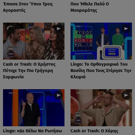
Έπιασε Στον Ύπνο Τρεις
Που Ήθελε Πολύ Ο
Αγοραστές
Μαυρομάτης
Cash or Trash: Ο Χρήστος
Lingo: Το Oρθογραφικό Tου
Πέτυχε Την Πιο Γρήγορη
Βασίλη Που Τους Στέρησε Την
Συμφωνία
Κλεψιά
Lingo: «Δε Θέλω Να Ρωτήσω
Cash or Trash: Ο Χάρης