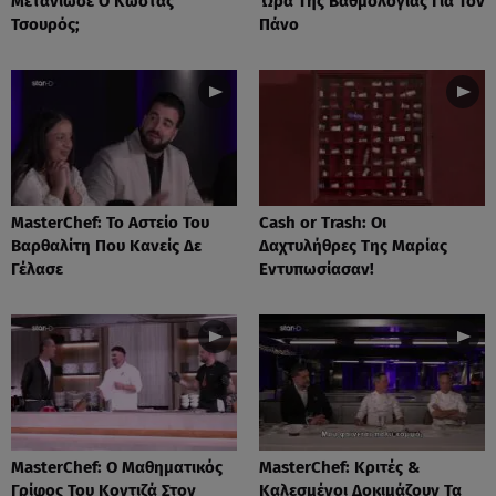
Μετάνιωσε Ο Κώστας
Ώρα Της Βαθμολογίας Για Τον
Τσουρός;
Πάνο
MasterChef: Το Αστείο Του
Cash or Trash: Οι
Βαρθαλίτη Που Κανείς Δε
Δαχτυλήθρες Της Μαρίας
Γέλασε
Εντυπωσίασαν!
MasterChef: Ο Μαθηματικός
MasterChef: Κριτές &
Γρίφος Του Κοντιζά Στον
Καλεσμένοι Δοκιμάζουν Τα