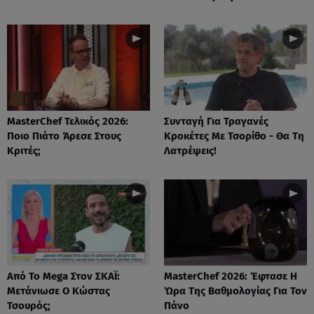
MasterChef Τελικός 2026:
Συνταγή Για Τραγανές
Ποιο Πιάτο Άρεσε Στους
Κροκέτες Με Τσορίθο - Θα Τη
Κριτές;
Λατρέψεις!
Από Το Mega Στον ΣΚΑΪ:
MasterChef 2026: Έφτασε Η
Μετάνιωσε Ο Κώστας
Ώρα Της Βαθμολογίας Για Τον
Τσουρός;
Πάνο