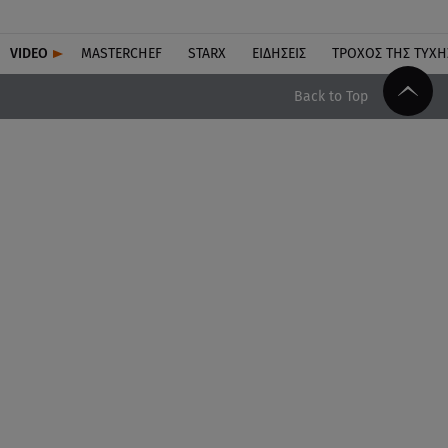
VIDEO
MASTERCHEF
STARX
ΕΙΔΉΣΕΙΣ
ΤΡΟΧΌΣ ΤΗΣ ΤΎΧΗ
Back to Top