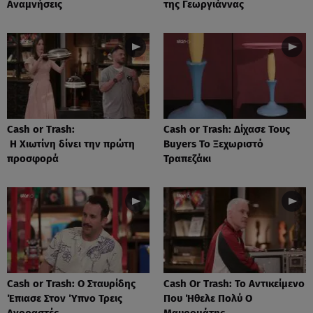
Αναμνήσεις
της Γεωργιάννας
Cash or Trash:
Cash or Trash: Δίχασε Τους
Η Χιωτίνη δίνει την πρώτη
Buyers Το Ξεχωριστό
προσφορά
Τραπεζάκι
Cash or Trash: Ο Σταυρίδης
Cash Or Trash: Το Αντικείμενο
Έπιασε Στον Ύπνο Τρεις
Που Ήθελε Πολύ Ο
Αγοραστές
Μαυρομάτης