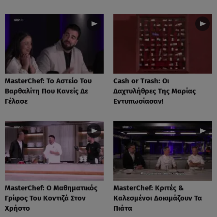
MasterChef: Το Αστείο Του
Cash or Trash: Οι
Βαρθαλίτη Που Κανείς Δε
Δαχτυλήθρες Της Μαρίας
Γέλασε
Εντυπωσίασαν!
MasterChef: Ο Μαθηματικός
MasterChef: Κριτές &
Γρίφος Του Κοντιζά Στον
Καλεσμένοι Δοκιμάζουν Τα
Χρήστο
Πιάτα