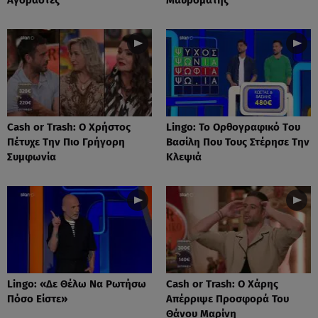
Cash or Trash: Ο Χρήστος
Lingo: Το Oρθογραφικό Tου
Πέτυχε Την Πιο Γρήγορη
Βασίλη Που Τους Στέρησε Την
Συμφωνία
Κλεψιά
Lingo: «Δε Θέλω Να Ρωτήσω
Cash or Trash: Ο Χάρης
Πόσο Είστε»
Απέρριψε Προσφορά Του
Θάνου Μαρίνη