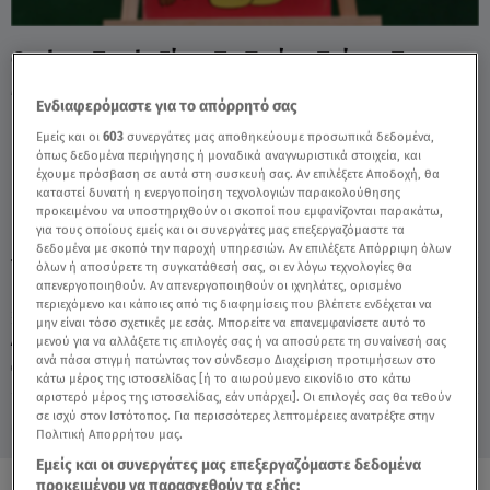
Cash or Trash: Είναι Το Πρώτο Τεύχος Του
Μίκυ Μάους; - Video
Ενδιαφερόμαστε για το απόρρητό σας
Εμείς και οι
603
συνεργάτες μας αποθηκεύουμε προσωπικά δεδομένα,
όπως δεδομένα περιήγησης ή μοναδικά αναγνωριστικά στοιχεία, και
έχουμε πρόσβαση σε αυτά στη συσκευή σας. Αν επιλέξετε Αποδοχή, θα
καταστεί δυνατή η ενεργοποίηση τεχνολογιών παρακολούθησης
προκειμένου να υποστηριχθούν οι σκοποί που εμφανίζονται παρακάτω,
για τους οποίους εμείς και οι συνεργάτες μας επεξεργαζόμαστε τα
δεδομένα με σκοπό την παροχή υπηρεσιών. Αν επιλέξετε Απόρριψη όλων
TAGS:
CASH OR TRASH
ΜΙΚΥ ΜΑΟΥΣ
ΘΑΝΟΣ ΛΟΥΔΟΣ
όλων ή αποσύρετε τη συγκατάθεσή σας, οι εν λόγω τεχνολογίες θα
απενεργοποιηθούν. Αν απενεργοποιηθούν οι ιχνηλάτες, ορισμένο
περιεχόμενο και κάποιες από τις διαφημίσεις που βλέπετε ενδέχεται να
μην είναι τόσο σχετικές με εσάς. Μπορείτε να επανεμφανίσετε αυτό το
Δευτέρα 10 Αυγούστου 2026
μενού για να αλλάξετε τις επιλογές σας ή να αποσύρετε τη συναίνεσή σας
ανά πάσα στιγμή πατώντας τον σύνδεσμο Διαχείριση προτιμήσεων στο
28.04.25, 19:37
MEDIA
κάτω μέρος της ιστοσελίδας [ή το αιωρούμενο εικονίδιο στο κάτω
αριστερό μέρος της ιστοσελίδας, εάν υπάρχει]. Οι επιλογές σας θα τεθούν
σε ισχύ στον Ιστότοπος. Για περισσότερες λεπτομέρειες ανατρέξτε στην
Πολιτική Απορρήτου μας.
Εμείς και οι συνεργάτες μας επεξεργαζόμαστε δεδομένα
προκειμένου να παρασχεθούν τα εξής: