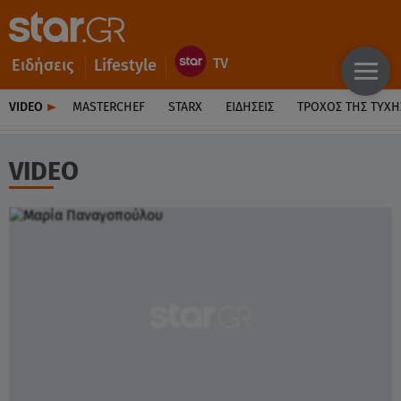
Ειδήσεις
Lifestyle
VIDEO
MASTERCHEF
STARX
ΕΙΔΉΣΕΙΣ
ΤΡΟΧΌΣ ΤΗΣ ΤΎΧΗ
VIDEO