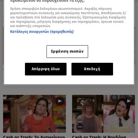
προκειμένου να παρασχεθούν τα εξής:
Χρήση επακριβών δεδομένων γεωεντοπισμού. Ακριβής σάρωση
χαρακτηριστικών συσκευής για αναγνώριση ταυτότητας. Αποθήκευση ή/
ΟΛΑ ΤΑ ΒΙΝΤΕΟ
και πρόσβαση στα δεδομένα μιας συσκευής. Εξατομικευμένη διαφήμιση
και περιεχόμενο, μέτρηση διαφήμισης και περιεχομένου, έρευνα κοινού
και ανάπτυξη υπηρεσιών.
Κατάλογος συνεργατών (προμηθευτές)
Εμφάνιση σκοπών
Cash or Trash: Η Μάρω
Cash or Trash: Το Αντικείμενο
Απόρριψη όλων
Αποδοχή
Κοντού Δημοπράτησε Πίνακά
Που Ενθουσίασε Τη Χιωτίνη
Της!
Cash or Trash: Το Αντικείμενο
Cash or Trash: Η Ρογδάκη