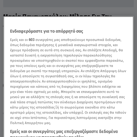
Μαρία Παναγοπούλου: Μίλησε Για Την
Απώλεια Του Κ. Χαρδαβέλλα - Video
Ενδιαφερόμαστε για το απόρρητό σας
Εμείς και οι
603
συνεργάτες μας αποθηκεύουμε προσωπικά δεδομένα,
όπως δεδομένα περιήγησης ή μοναδικά αναγνωριστικά στοιχεία, και
έχουμε πρόσβαση σε αυτά στη συσκευή σας. Αν επιλέξετε Αποδοχή, θα
καταστεί δυνατή η ενεργοποίηση τεχνολογιών παρακολούθησης
προκειμένου να υποστηριχθούν οι σκοποί που εμφανίζονται παρακάτω,
για τους οποίους εμείς και οι συνεργάτες μας επεξεργαζόμαστε τα
δεδομένα με σκοπό την παροχή υπηρεσιών. Αν επιλέξετε Απόρριψη όλων
TAGS:
ΜΑΡΙΑ ΠΑΝΑΓΟΠΟΥΛΟΥ
ΚΩΣΤΑΣ ΧΑΡΔΑΒΕΛΛΑΣ
όλων ή αποσύρετε τη συγκατάθεσή σας, οι εν λόγω τεχνολογίες θα
απενεργοποιηθούν. Αν απενεργοποιηθούν οι ιχνηλάτες, ορισμένο
ΣΤΟΥΝΤΙΟ 4
BREAKFAST@STAR
περιεχόμενο και κάποιες από τις διαφημίσεις που βλέπετε ενδέχεται να
μην είναι τόσο σχετικές με εσάς. Μπορείτε να επανεμφανίσετε αυτό το
μενού για να αλλάξετε τις επιλογές σας ή να αποσύρετε τη συναίνεσή σας
ανά πάσα στιγμή πατώντας τον σύνδεσμο Διαχείριση προτιμήσεων στο
Πέμπτη 6 Αυγούστου 2026
κάτω μέρος της ιστοσελίδας [ή το αιωρούμενο εικονίδιο στο κάτω
αριστερό μέρος της ιστοσελίδας, εάν υπάρχει]. Οι επιλογές σας θα τεθούν
24.04.25, 09:45
MEDIA
σε ισχύ στον Ιστότοπος. Για περισσότερες λεπτομέρειες ανατρέξτε στην
Πολιτική Απορρήτου μας.
Εμείς και οι συνεργάτες μας επεξεργαζόμαστε δεδομένα