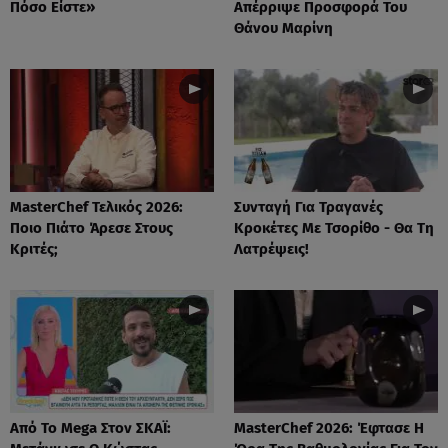
Πόσο Είστε»
Απέρριψε Προσφορά Του
Θάνου Μαρίνη
MasterChef Τελικός 2026:
Συνταγή Για Τραγανές
Ποιο Πιάτο Άρεσε Στους
Κροκέτες Με Τσορίθο - Θα Τη
Κριτές;
Λατρέψεις!
Από Το Mega Στον ΣΚΑΪ:
MasterChef 2026: Έφτασε Η