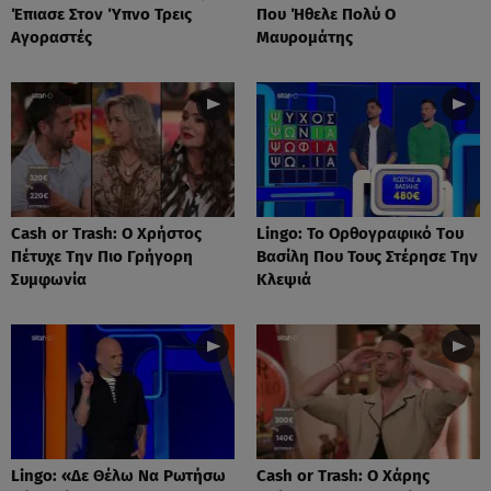
Έπιασε Στον Ύπνο Τρεις
Που Ήθελε Πολύ Ο
Αγοραστές
Μαυρομάτης
Cash or Trash: Ο Χρήστος
Lingo: Το Oρθογραφικό Tου
Πέτυχε Την Πιο Γρήγορη
Βασίλη Που Τους Στέρησε Την
Συμφωνία
Κλεψιά
Lingo: «Δε Θέλω Να Ρωτήσω
Cash or Trash: Ο Χάρης