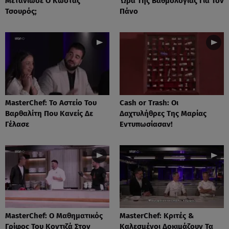
Μετάνιωσε Ο Κώστας
Ώρα Της Βαθμολογίας Για Τον
Τσουρός;
Πάνο
MasterChef: Το Αστείο Του
Cash or Trash: Οι
Βαρθαλίτη Που Κανείς Δε
Δαχτυλήθρες Της Μαρίας
Γέλασε
Εντυπωσίασαν!
MasterChef: Ο Μαθηματικός
MasterChef: Κριτές &
Γρίφος Του Κοντιζά Στον
Καλεσμένοι Δοκιμάζουν Τα