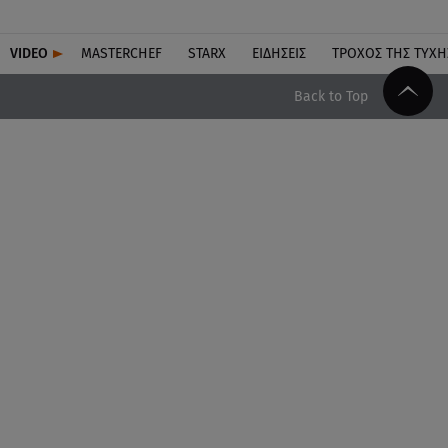
VIDEO
MASTERCHEF
STARX
ΕΙΔΉΣΕΙΣ
ΤΡΟΧΌΣ ΤΗΣ ΤΎΧΗ
Back to Top