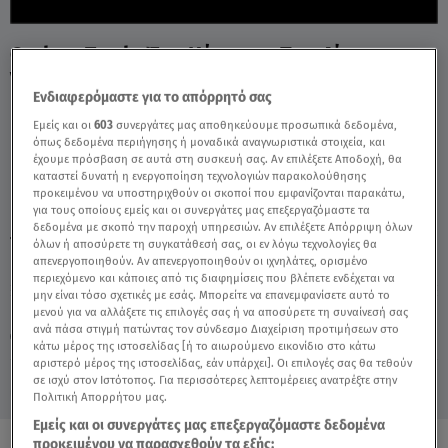
Cash or Trash: Ένα Κόσμημα Που Δίνει
Vintage Καλαισθησία - Video
Ενδιαφερόμαστε για το απόρρητό σας
Εμείς και οι
603
συνεργάτες μας αποθηκεύουμε προσωπικά δεδομένα,
όπως δεδομένα περιήγησης ή μοναδικά αναγνωριστικά στοιχεία, και
έχουμε πρόσβαση σε αυτά στη συσκευή σας. Αν επιλέξετε Αποδοχή, θα
καταστεί δυνατή η ενεργοποίηση τεχνολογιών παρακολούθησης
προκειμένου να υποστηριχθούν οι σκοποί που εμφανίζονται παρακάτω,
για τους οποίους εμείς και οι συνεργάτες μας επεξεργαζόμαστε τα
δεδομένα με σκοπό την παροχή υπηρεσιών. Αν επιλέξετε Απόρριψη όλων
TAGS:
CASH OR TRASH
ΔΕΣΠΟΙΝΑ ΜΟΙΡΑΡΑΚΗ
όλων ή αποσύρετε τη συγκατάθεσή σας, οι εν λόγω τεχνολογίες θα
απενεργοποιηθούν. Αν απενεργοποιηθούν οι ιχνηλάτες, ορισμένο
περιεχόμενο και κάποιες από τις διαφημίσεις που βλέπετε ενδέχεται να
μην είναι τόσο σχετικές με εσάς. Μπορείτε να επανεμφανίσετε αυτό το
Παρασκευή 7 Αυγούστου 2026
μενού για να αλλάξετε τις επιλογές σας ή να αποσύρετε τη συναίνεσή σας
ανά πάσα στιγμή πατώντας τον σύνδεσμο Διαχείριση προτιμήσεων στο
04.12.24, 18:25
MEDIA
κάτω μέρος της ιστοσελίδας [ή το αιωρούμενο εικονίδιο στο κάτω
αριστερό μέρος της ιστοσελίδας, εάν υπάρχει]. Οι επιλογές σας θα τεθούν
σε ισχύ στον Ιστότοπος. Για περισσότερες λεπτομέρειες ανατρέξτε στην
Πολιτική Απορρήτου μας.
Εμείς και οι συνεργάτες μας επεξεργαζόμαστε δεδομένα
προκειμένου να παρασχεθούν τα εξής: