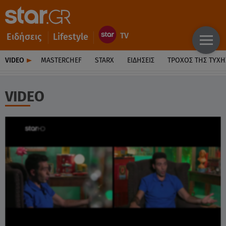
Ειδήσεις
Lifestyle
VIDEO
MASTERCHEF
STARX
ΕΙΔΉΣΕΙΣ
ΤΡΟΧΌΣ ΤΗΣ ΤΎΧΗ
VIDEO