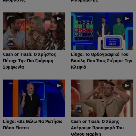
Cash or Trash: Ο Χρήστος
Lingo: Το Oρθογραφικό Tου
Πέτυχε Την Πιο Γρήγορη
Βασίλη Που Τους Στέρησε Την
Συμφωνία
Κλεψιά
Lingo: «Δε Θέλω Να Ρωτήσω
Cash or Trash: Ο Χάρης
Πόσο Είστε»
Απέρριψε Προσφορά Του
Θάνου Μαρίνη