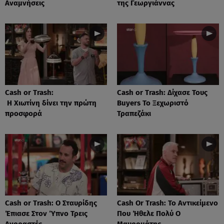
Αναμνήσεις
της Γεωργιάννας
Cash or Trash:
Cash or Trash: Δίχασε Τους
Η Χιωτίνη δίνει την πρώτη
Buyers Το Ξεχωριστό
προσφορά
Τραπεζάκι
Cash or Trash: Ο Σταυρίδης
Cash Or Trash: Το Αντικείμενο
Έπιασε Στον Ύπνο Τρεις
Που Ήθελε Πολύ Ο
Αγοραστές
Μαυρομάτης