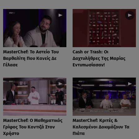
MasterChef: Το Αστείο Του
Cash or Trash: Οι
Βαρθαλίτη Που Κανείς Δε
Δαχτυλήθρες Της Μαρίας
Γέλασε
Εντυπωσίασαν!
MasterChef: Ο Μαθηματικός
MasterChef: Κριτές &
Γρίφος Του Κοντιζά Στον
Καλεσμένοι Δοκιμάζουν Τα
Χρήστο
Πιάτα