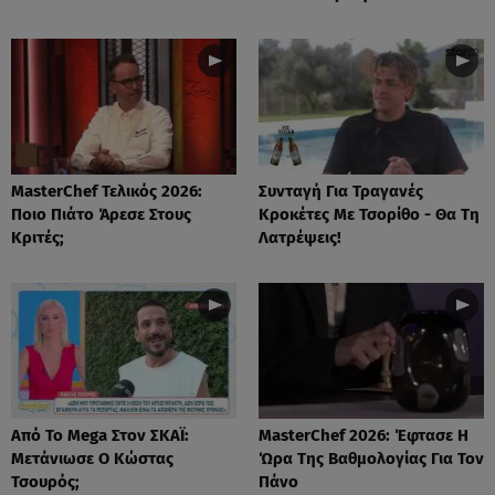
MasterChef Τελικός 2026:
Συνταγή Για Τραγανές
Ποιο Πιάτο Άρεσε Στους
Κροκέτες Με Τσορίθο - Θα Τη
Κριτές;
Λατρέψεις!
Από Το Mega Στον ΣΚΑΪ:
MasterChef 2026: Έφτασε Η
Μετάνιωσε Ο Κώστας
Ώρα Της Βαθμολογίας Για Τον
Τσουρός;
Πάνο