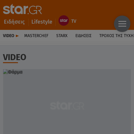
Ειδήσεις
Lifestyle
VIDEO
MASTERCHEF
STARX
ΕΙΔΉΣΕΙΣ
ΤΡΟΧΌΣ ΤΗΣ ΤΎΧΗ
VIDEO