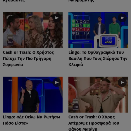
Cash or Trash: Ο Χρήστος
Lingo: Το Oρθογραφικό Tου
Πέτυχε Την Πιο Γρήγορη
Βασίλη Που Τους Στέρησε Την
Συμφωνία
Κλεψιά
Lingo: «Δε Θέλω Να Ρωτήσω
Cash or Trash: Ο Χάρης
Πόσο Είστε»
Απέρριψε Προσφορά Του
Θάνου Μαρίνη