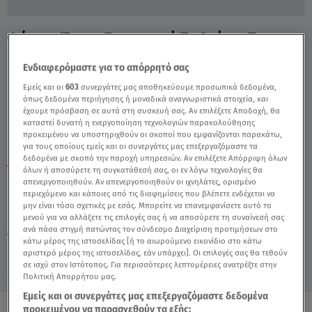
Φάρμα: Έχουν Στρατηγική Τα Αγόρια Της
Γαλάζιας Ομάδας; - Video
Ενδιαφερόμαστε για το απόρρητό σας
Εμείς και οι
603
συνεργάτες μας αποθηκεύουμε προσωπικά δεδομένα,
όπως δεδομένα περιήγησης ή μοναδικά αναγνωριστικά στοιχεία, και
έχουμε πρόσβαση σε αυτά στη συσκευή σας. Αν επιλέξετε Αποδοχή, θα
καταστεί δυνατή η ενεργοποίηση τεχνολογιών παρακολούθησης
προκειμένου να υποστηριχθούν οι σκοποί που εμφανίζονται παρακάτω,
για τους οποίους εμείς και οι συνεργάτες μας επεξεργαζόμαστε τα
δεδομένα με σκοπό την παροχή υπηρεσιών. Αν επιλέξετε Απόρριψη όλων
TAGS:
ΦΑΡΜΑ
ΛΑΡΟΥ
ΡΟΥΛΑ ΚΟΥΦΟΠΟΥΛΟΥ
όλων ή αποσύρετε τη συγκατάθεσή σας, οι εν λόγω τεχνολογίες θα
απενεργοποιηθούν. Αν απενεργοποιηθούν οι ιχνηλάτες, ορισμένο
περιεχόμενο και κάποιες από τις διαφημίσεις που βλέπετε ενδέχεται να
μην είναι τόσο σχετικές με εσάς. Μπορείτε να επανεμφανίσετε αυτό το
Κυριακή 9 Αυγούστου 2026
μενού για να αλλάξετε τις επιλογές σας ή να αποσύρετε τη συναίνεσή σας
ανά πάσα στιγμή πατώντας τον σύνδεσμο Διαχείριση προτιμήσεων στο
30.09.24, 23:20
MEDIA
κάτω μέρος της ιστοσελίδας [ή το αιωρούμενο εικονίδιο στο κάτω
αριστερό μέρος της ιστοσελίδας, εάν υπάρχει]. Οι επιλογές σας θα τεθούν
σε ισχύ στον Ιστότοπος. Για περισσότερες λεπτομέρειες ανατρέξτε στην
Πολιτική Απορρήτου μας.
Εμείς και οι συνεργάτες μας επεξεργαζόμαστε δεδομένα
προκειμένου να παρασχεθούν τα εξής: