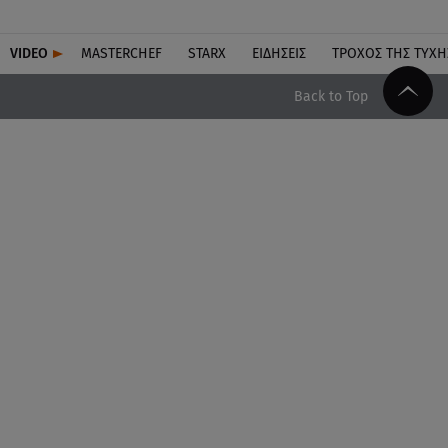
VIDEO
MASTERCHEF
STARX
ΕΙΔΉΣΕΙΣ
ΤΡΟΧΌΣ ΤΗΣ ΤΎΧΗ
Back to Top