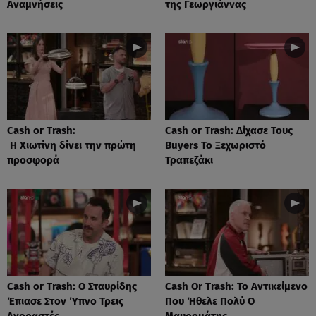
Αναμνήσεις
της Γεωργιάννας
Cash or Trash:
Cash or Trash: Δίχασε Τους
Η Χιωτίνη δίνει την πρώτη
Buyers Το Ξεχωριστό
προσφορά
Τραπεζάκι
Cash or Trash: Ο Σταυρίδης
Cash Or Trash: Το Αντικείμενο
Έπιασε Στον Ύπνο Τρεις
Που Ήθελε Πολύ Ο
Αγοραστές
Μαυρομάτης