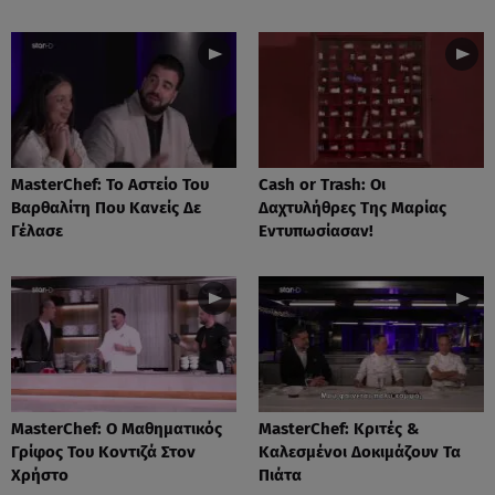
MasterChef: Το Αστείο Του
Cash or Trash: Οι
Βαρθαλίτη Που Κανείς Δε
Δαχτυλήθρες Της Μαρίας
Γέλασε
Εντυπωσίασαν!
MasterChef: Ο Μαθηματικός
MasterChef: Κριτές &
Γρίφος Του Κοντιζά Στον
Καλεσμένοι Δοκιμάζουν Τα
Χρήστο
Πιάτα