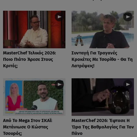
MasterChef Τελικός 2026:
Συνταγή Για Τραγανές
Ποιο Πιάτο Άρεσε Στους
Κροκέτες Με Τσορίθο - Θα Τη
Κριτές;
Λατρέψεις!
Από Το Mega Στον ΣΚΑΪ:
MasterChef 2026: Έφτασε Η
Μετάνιωσε Ο Κώστας
Ώρα Της Βαθμολογίας Για Τον
Τσουρός;
Πάνο