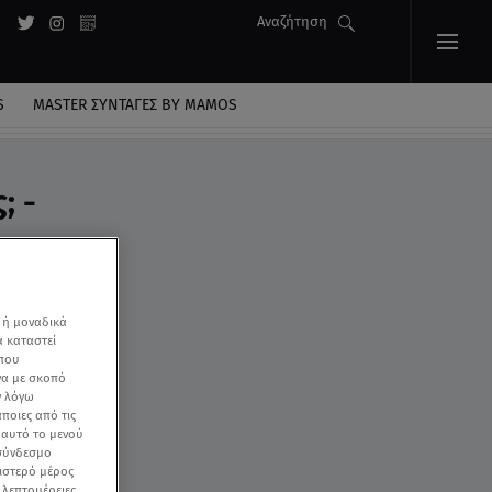
Αναζήτηση
S
MASTER ΣΥΝΤΑΓΈΣ BY MAMOS
; -
 ή μοναδικά
α καταστεί
 που
να με σκοπό
ν λόγω
ποιες από τις
ε αυτό το μενού
 σύνδεσμο
ριστερό μέρος
ς λεπτομέρειες