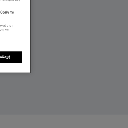
εθούν τα
αγνώριση
ση και
οδοχή