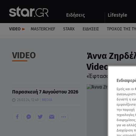
Αθλητικά
Quiz
Ειδήσεις
Lifestyle
Αυτοκίνητο
VIDEO
MASTERCHEF
STARX
ΕΙΔΉΣΕΙΣ
ΤΡΟΧΌΣ ΤΗΣ Τ
VIDEO
Άννα Ζηρδέλη
Video
«Έφτασα μέχρι τον
Ενδιαφερό
Εμείς και οι
Παρασκευή 7 Αυγούστου 2026
αναγνωριστι
δυνατή η ε
26.03.24, 12:49
MEDIA
εμφανίζοντα
την παροχή 
τεχνολογίες
διαφημίσεις
για να αλλά
Διαχείριση 
της ιστοσελί