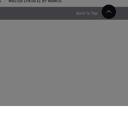
S
MASTER ΣΥΝΤΑΓΈΣ BY MAMOS
Back to Top