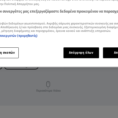
την Πολιτική Απορρήτου μας.
 οι συνεργάτες μας επεξεργαζόμαστε δεδομένα προκειμένου να παρασχ
ριβών δεδομένων γεωεντοπισμού. Ακριβής σάρωση χαρακτηριστικών συσκευής για αν
 Αποθήκευση ή/και πρόσβαση στα δεδομένα μιας συσκευής. Εξατομικευμένη διαφήμι
, μέτρηση διαφήμισης και περιεχομένου, έρευνα κοινού και ανάπτυξη υπηρεσιών.
συνεργατών (προμηθευτές)
η σκοπών
Απόρριψη όλων
Απ
BREAKFAST@STAR
Περισσότερα Video