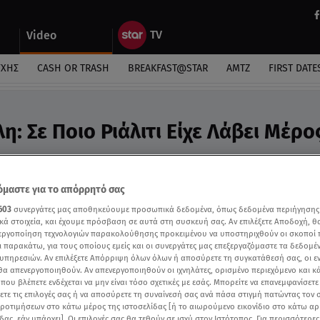
Video
ΎΧΗΣ
CASH OR TRASH
BREAKFAST@STAR
ΑΜΤΖ
FIRST DATE
: Σε Ποιο Ριάλιτι Είχε Λάβει Μέρος
 τελικό αλλά δεν μπήκα...»
μαστε για το απόρρητό σας
603
συνεργάτες μας αποθηκεύουμε προσωπικά δεδομένα, όπως δεδομένα περιήγησης
κά στοιχεία, και έχουμε πρόσβαση σε αυτά στη συσκευή σας. Αν επιλέξετε Αποδοχή, θ
νεργοποίηση τεχνολογιών παρακολούθησης προκειμένου να υποστηριχθούν οι σκοποί
ι παρακάτω, για τους οποίους εμείς και οι συνεργάτες μας επεξεργαζόμαστε τα δεδομέ
υπηρεσιών. Αν επιλέξετε Απόρριψη όλων όλων ή αποσύρετε τη συγκατάθεσή σας, οι ε
 θα απενεργοποιηθούν. Αν απενεργοποιηθούν οι ιχνηλάτες, ορισμένο περιεχόμενο και κά
 που βλέπετε ενδέχεται να μην είναι τόσο σχετικές με εσάς. Μπορείτε να επανεμφανίσετ
ξετε τις επιλογές σας ή να αποσύρετε τη συναίνεσή σας ανά πάσα στιγμή πατώντας τον
προτιμήσεων στο κάτω μέρος της ιστοσελίδας [ή το αιωρούμενο εικονίδιο στο κάτω α
δας, εάν υπάρχει]. Οι επιλογές σας θα τεθούν σε ισχύ στον Ιστότοπος. Για περισσότερε