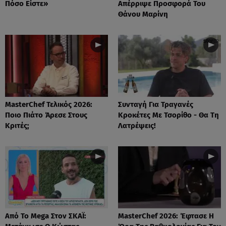
Πόσο Είστε»
Απέρριψε Προσφορά Του
Θάνου Μαρίνη
MasterChef Τελικός 2026:
Συνταγή Για Τραγανές
Ποιο Πιάτο Άρεσε Στους
Κροκέτες Με Τσορίθο - Θα Τη
Κριτές;
Λατρέψεις!
Από Το Mega Στον ΣΚΑΪ:
MasterChef 2026: Έφτασε Η