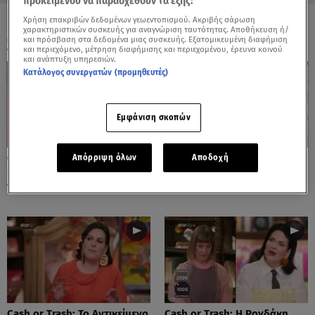
προκειμένου να παρασχεθούν τα εξής:
Χρήση επακριβών δεδομένων γεωεντοπισμού. Ακριβής σάρωση
χαρακτηριστικών συσκευής για αναγνώριση ταυτότητας. Αποθήκευση ή/
ΟΛΑ ΤΑ ΒΙΝΤΕΟ
και πρόσβαση στα δεδομένα μιας συσκευής. Εξατομικευμένη διαφήμιση
και περιεχόμενο, μέτρηση διαφήμισης και περιεχομένου, έρευνα κοινού
και ανάπτυξη υπηρεσιών.
Κατάλογος συνεργατών (προμηθευτές)
Εμφάνιση σκοπών
Cash or Trash: Η Μάρω
Cash or Trash: Το Αντικείμενο
Απόρριψη όλων
Αποδοχή
Κοντού Δημοπράτησε Πίνακά
Που Ενθουσίασε Τη Χιωτίνη
Της!
Cash or Trash: Το Αντικείμενο
Cash or Trash: Η Ρογδάκη