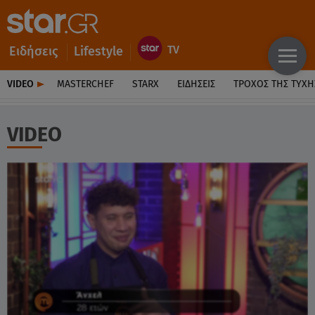
Ειδήσεις
Lifestyle
VIDEO
MASTERCHEF
STARX
ΕΙΔΉΣΕΙΣ
ΤΡΟΧΌΣ ΤΗΣ ΤΎΧΗ
VIDEO