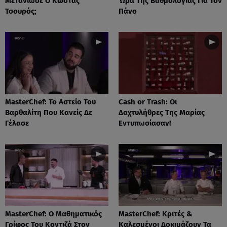
Μετάνιωσε Ο Κώστας
Ώρα Της Βαθμολογίας Για Τον
Τσουρός;
Πάνο
MasterChef: Το Αστείο Του
Cash or Trash: Οι
Βαρθαλίτη Που Κανείς Δε
Δαχτυλήθρες Της Μαρίας
Γέλασε
Εντυπωσίασαν!
MasterChef: Ο Μαθηματικός
MasterChef: Κριτές &
Γρίφος Του Κοντιζά Στον
Καλεσμένοι Δοκιμάζουν Τα