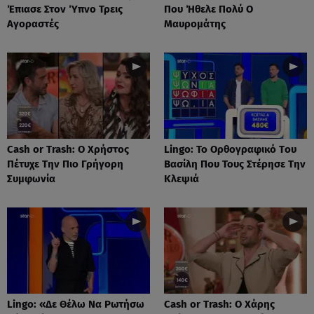
Έπιασε Στον Ύπνο Τρεις
Που Ήθελε Πολύ Ο
Αγοραστές
Μαυρομάτης
Cash or Trash: Ο Χρήστος
Lingo: Το Oρθογραφικό Tου
Πέτυχε Την Πιο Γρήγορη
Βασίλη Που Τους Στέρησε Την
Συμφωνία
Κλεψιά
Lingo: «Δε Θέλω Να Ρωτήσω
Cash or Trash: Ο Χάρης