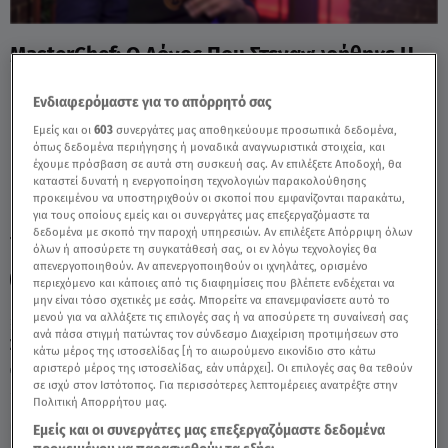
MasterChef: Ο Λόγος Που Στεναχωρήθηκε Η
Γεωργία - Video
Ενδιαφερόμαστε για το απόρρητό σας
Εμείς και οι
603
συνεργάτες μας αποθηκεύουμε προσωπικά δεδομένα,
όπως δεδομένα περιήγησης ή μοναδικά αναγνωριστικά στοιχεία, και
έχουμε πρόσβαση σε αυτά στη συσκευή σας. Αν επιλέξετε Αποδοχή, θα
καταστεί δυνατή η ενεργοποίηση τεχνολογιών παρακολούθησης
προκειμένου να υποστηριχθούν οι σκοποί που εμφανίζονται παρακάτω,
για τους οποίους εμείς και οι συνεργάτες μας επεξεργαζόμαστε τα
δεδομένα με σκοπό την παροχή υπηρεσιών. Αν επιλέξετε Απόρριψη όλων
TAGS:
MASTERCHEF 2024
MASTERCHEF 8
MASTERCHEF
όλων ή αποσύρετε τη συγκατάθεσή σας, οι εν λόγω τεχνολογίες θα
απενεργοποιηθούν. Αν απενεργοποιηθούν οι ιχνηλάτες, ορισμένο
MASTERCHEF ΓΕΩΡΓΙΑ
περιεχόμενο και κάποιες από τις διαφημίσεις που βλέπετε ενδέχεται να
μην είναι τόσο σχετικές με εσάς. Μπορείτε να επανεμφανίσετε αυτό το
μενού για να αλλάξετε τις επιλογές σας ή να αποσύρετε τη συναίνεσή σας
ανά πάσα στιγμή πατώντας τον σύνδεσμο Διαχείριση προτιμήσεων στο
Σάββατο 8 Αυγούστου 2026
κάτω μέρος της ιστοσελίδας [ή το αιωρούμενο εικονίδιο στο κάτω
αριστερό μέρος της ιστοσελίδας, εάν υπάρχει]. Οι επιλογές σας θα τεθούν
29.02.24, 22:40
MEDIA
σε ισχύ στον Ιστότοπος. Για περισσότερες λεπτομέρειες ανατρέξτε στην
Πολιτική Απορρήτου μας.
Εμείς και οι συνεργάτες μας επεξεργαζόμαστε δεδομένα