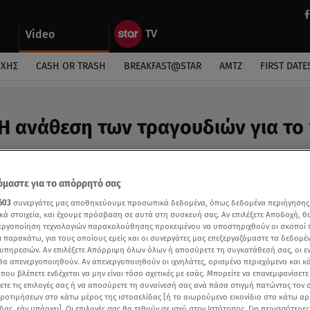
Video
ΎΧΗΣ
CASH OR TRASH
BREAKFAST@STAR
ΑΜΤΖ
FIRST DATE
 Η ανάθεση των τραγουδιών για το
ραγουδιών για τους σπουδαστές έκαναν οι κριτές
μαστε για το απόρρητό σας
603
συνεργάτες μας αποθηκεύουμε προσωπικά δεδομένα, όπως δεδομένα περιήγησης
κά στοιχεία, και έχουμε πρόσβαση σε αυτά στη συσκευή σας. Αν επιλέξετε Αποδοχή, θ
νεργοποίηση τεχνολογιών παρακολούθησης προκειμένου να υποστηριχθούν οι σκοποί
ι παρακάτω, για τους οποίους εμείς και οι συνεργάτες μας επεξεργαζόμαστε τα δεδομέ
υπηρεσιών. Αν επιλέξετε Απόρριψη όλων όλων ή αποσύρετε τη συγκατάθεσή σας, οι ε
 θα απενεργοποιηθούν. Αν απενεργοποιηθούν οι ιχνηλάτες, ορισμένο περιεχόμενο και κά
 που βλέπετε ενδέχεται να μην είναι τόσο σχετικές με εσάς. Μπορείτε να επανεμφανίσετ
ξετε τις επιλογές σας ή να αποσύρετε τη συναίνεσή σας ανά πάσα στιγμή πατώντας τον
προτιμήσεων στο κάτω μέρος της ιστοσελίδας [ή το αιωρούμενο εικονίδιο στο κάτω α
δας, εάν υπάρχει]. Οι επιλογές σας θα τεθούν σε ισχύ στον Ιστότοπος. Για περισσότερε