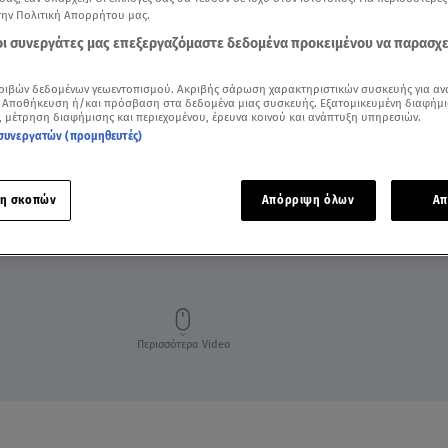
την Πολιτική Απορρήτου μας.
 οι συνεργάτες μας επεξεργαζόμαστε δεδομένα προκειμένου να παρασχ
ριβών δεδομένων γεωεντοπισμού. Ακριβής σάρωση χαρακτηριστικών συσκευής για αν
 Αποθήκευση ή/και πρόσβαση στα δεδομένα μιας συσκευής. Εξατομικευμένη διαφήμι
, μέτρηση διαφήμισης και περιεχομένου, έρευνα κοινού και ανάπτυξη υπηρεσιών.
συνεργατών (προμηθευτές)
η σκοπών
Απόρριψη όλων
Απ
Περισσότερα Video