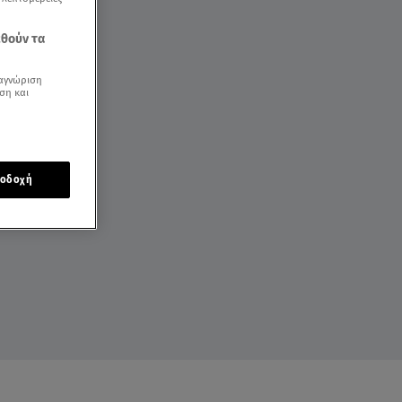
εθούν τα
αγνώριση
ση και
οδοχή