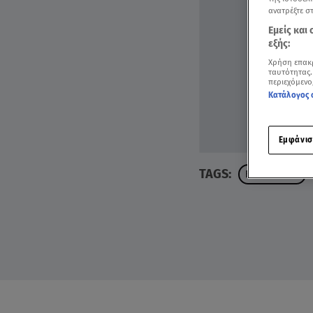
ανατρέξτε σ
Εμείς και
εξής:
Χρήση επακ
ταυτότητας.
περιεχόμενο
Κατάλογος 
Εμφάνισ
TAGS:
FAME STORY