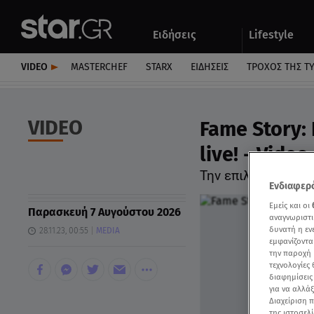
Αθλητικά
Quiz
Ειδήσεις
Lifestyle
Αυτοκίνητο
VIDEO
MASTERCHEF
STARX
ΕΙΔΉΣΕΙΣ
ΤΡΟΧΌΣ ΤΗΣ Τ
VIDEO
Fame Story:
live! - Video
Την επιλογή των τ
Ενδιαφερό
Εμείς και οι
Παρασκευή 7 Αυγούστου 2026
αναγνωριστι
δυνατή η ε
28.11.23, 00:55
MEDIA
εμφανίζοντα
την παροχή 
τεχνολογίες
διαφημίσεις
για να αλλά
Διαχείριση 
της ιστοσελί