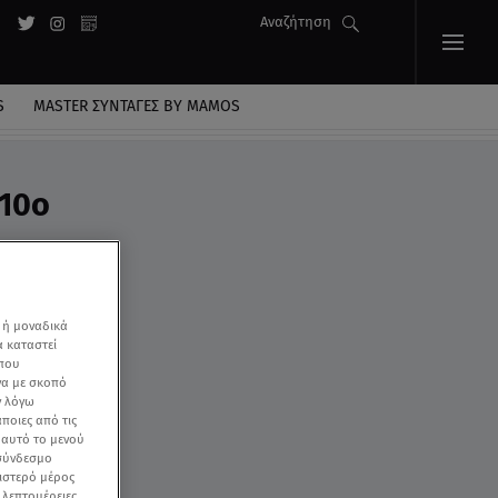
Αναζήτηση
S
MASTER ΣΥΝΤΑΓΈΣ BY MAMOS
 10ο
 ή μοναδικά
α καταστεί
 που
να με σκοπό
ν λόγω
ποιες από τις
ε αυτό το μενού
 σύνδεσμο
ριστερό μέρος
ς λεπτομέρειες