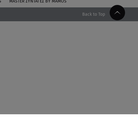
S
MASTER ΣΥΝΤΑΓΈΣ BY MAMOS
Back to Top