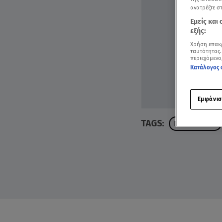
ανατρέξτε σ
Εμείς και
εξής:
Χρήση επακ
ταυτότητας.
περιεχόμενο
Κατάλογος 
Εμφάνισ
TAGS:
ΠΕΜΗ ΖΟΥΝΗ