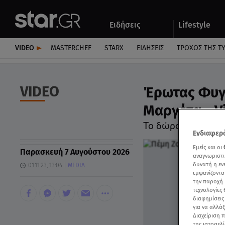
Αθλητικά
Quiz
Ειδήσεις
Lifestyle
Αυτοκίνητο
VIDEO
MASTERCHEF
STARX
ΕΙΔΉΣΕΙΣ
ΤΡΟΧΌΣ ΤΗΣ Τ
VIDEO
Έρωτας Φυγά
Μαργέτα - V
Το δώρο του Break
Ενδιαφερό
Εμείς και οι
Παρασκευή 7 Αυγούστου 2026
αναγνωριστι
δυνατή η ε
01.11.23, 13:04
MEDIA
εμφανίζοντα
την παροχή 
τεχνολογίες
διαφημίσεις
για να αλλά
Διαχείριση 
της ιστοσελί