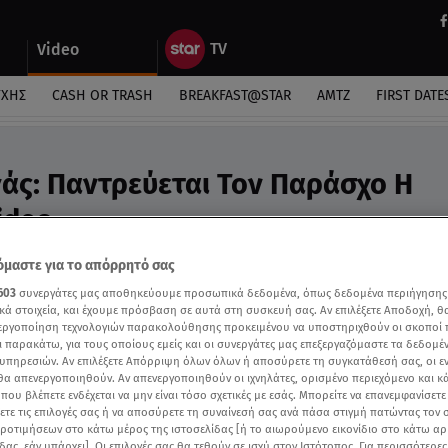
Video
ΎΧΗΣ
CASH OR TRASH
BREAKFAST@STAR
ΑΜΤΖ
FIRST DATE
ς: Παντρεύεται Τον Παράσχο Η
ideo
fast@Star
μαστε για το απόρρητό σας
603
συνεργάτες μας αποθηκεύουμε προσωπικά δεδομένα, όπως δεδομένα περιήγησης
κά στοιχεία, και έχουμε πρόσβαση σε αυτά στη συσκευή σας. Αν επιλέξετε Αποδοχή, θ
νεργοποίηση τεχνολογιών παρακολούθησης προκειμένου να υποστηριχθούν οι σκοποί
ι παρακάτω, για τους οποίους εμείς και οι συνεργάτες μας επεξεργαζόμαστε τα δεδομέ
υπηρεσιών. Αν επιλέξετε Απόρριψη όλων όλων ή αποσύρετε τη συγκατάθεσή σας, οι ε
 θα απενεργοποιηθούν. Αν απενεργοποιηθούν οι ιχνηλάτες, ορισμένο περιεχόμενο και κά
 που βλέπετε ενδέχεται να μην είναι τόσο σχετικές με εσάς. Μπορείτε να επανεμφανίσετ
ξετε τις επιλογές σας ή να αποσύρετε τη συναίνεσή σας ανά πάσα στιγμή πατώντας τον
προτιμήσεων στο κάτω μέρος της ιστοσελίδας [ή το αιωρούμενο εικονίδιο στο κάτω α
δας, εάν υπάρχει]. Οι επιλογές σας θα τεθούν σε ισχύ στον Ιστότοπος. Για περισσότερε