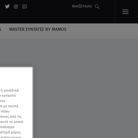
Αναζήτηση
S
MASTER ΣΥΝΤΑΓΈΣ BY MAMOS
 ή μοναδικά
α καταστεί
 που
να με σκοπό
ν λόγω
ποιες από τις
ε αυτό το μενού
 σύνδεσμο
ριστερό μέρος
ς λεπτομέρειες