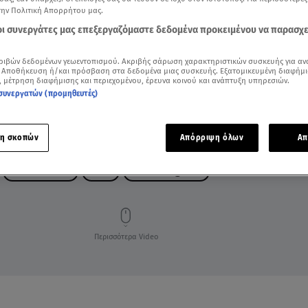
την Πολιτική Απορρήτου μας.
 οι συνεργάτες μας επεξεργαζόμαστε δεδομένα προκειμένου να παρασχ
ριβών δεδομένων γεωεντοπισμού. Ακριβής σάρωση χαρακτηριστικών συσκευής για αν
 Αποθήκευση ή/και πρόσβαση στα δεδομένα μιας συσκευής. Εξατομικευμένη διαφήμι
, μέτρηση διαφήμισης και περιεχομένου, έρευνα κοινού και ανάπτυξη υπηρεσιών.
συνεργατών (προμηθευτές)
η σκοπών
Απόρριψη όλων
Απ
ΕΡΩΤΑΣ ΦΥΓΑΣ
OPEN
BREAKFAS@STAR
Περισσότερα Video