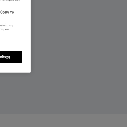
εθούν τα
αγνώριση
ση και
οδοχή