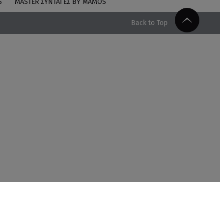
S
MASTER ΣΥΝΤΑΓΈΣ BY MAMOS
Back to Top